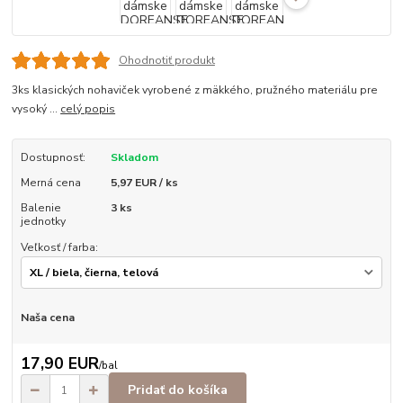
Ohodnotiť produkt
3ks klasických nohaviček vyrobené z mäkkého, pružného materiálu pre
vysoký ...
celý popis
Dostupnosť:
Skladom
Merná cena
5,97 EUR / ks
Balenie
3 ks
jednotky
Veľkosť / farba:
Naša cena
17,90 EUR
/
bal
Pridať do košíka