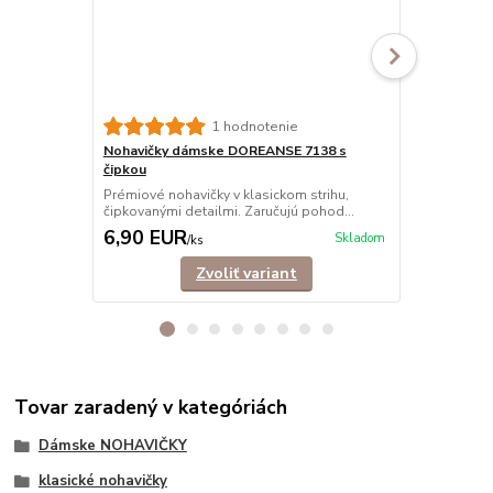
1 hodnotenie
Nohavičky dámske DOREANSE 7138 s
Nohavičky 
čipkou
tango
Prémiové nohavičky v klasickom strihu,
Tango nohav
čipkovanými detailmi. Zaručujú pohod...
elastického 
6,90 EUR
4,90 EU
Skladom
/
ks
Zvoliť variant
Tovar zaradený v kategóriách
Dámske NOHAVIČKY
klasické nohavičky