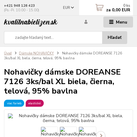
0
ks
+421 948 126 423
EUR
za
0,00 EUR
(Po.-Pi. 10.00 - 15.00)
Menu
Hľadať
Úvod
Dámske NOHAVIČKY
Nohavičky dámske DOREANSE 7126
3ks/bal XL biela, čierna, telová, 95% bavlna
Nohavičky dámske DOREANSE
7126 3ks/bal XL biela, čierna,
telová, 95% bavlna
viac farieb
elastické