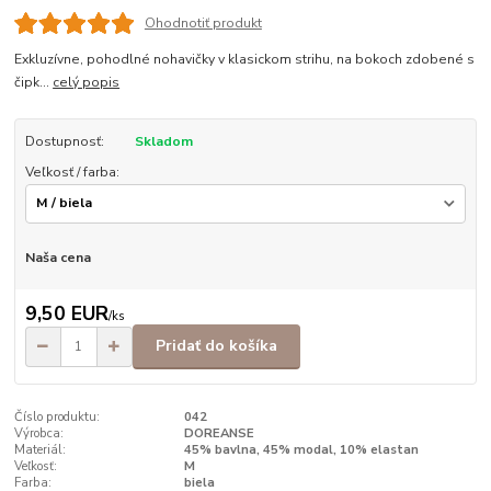
Ohodnotiť produkt
Exkluzívne, pohodlné nohavičky v klasickom strihu, na bokoch zdobené s
čipk...
celý popis
Dostupnosť:
Skladom
Veľkosť / farba:
Naša cena
9,50 EUR
/
ks
Pridať do košíka
Číslo produktu:
042
Výrobca:
DOREANSE
Materiál:
45% bavlna, 45% modal, 10% elastan
Veľkosť:
M
Farba:
biela