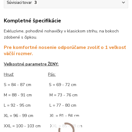
Súvisiaci tovar
3
Kompletné špecifikácie
Exkluzívne, pohodlné nohavičky v klasickom strihu, na bokoch
zdobené s čipkou.
Pre komfortné nosenie odporúčame zvoliť o 1 veľkosť
väčší rozmer.
Veľkostné parametre ŽENY:
Hruď:
Pás:
S = 84 - 87 cm S = 69 - 72 cm
M = 88 - 91 cm M = 73 - 76 cm
L = 92 - 95 cm L = 77 - 80 cm
XL = 96 - 99 cm XL = 81 - 84 cm
XXL = 100 - 103 cm XXL = 85 - 88 cm