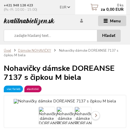
0
ks
+421 948 126 423
EUR
za
0,00 EUR
(Po.-Pi. 10.00 - 15.00)
Menu
Hľadať
Úvod
Dámske NOHAVIČKY
Nohavičky dámske DOREANSE 7137 s
čipkou M biela
Nohavičky dámske DOREANSE
7137 s čipkou M biela
viac farieb
elastické