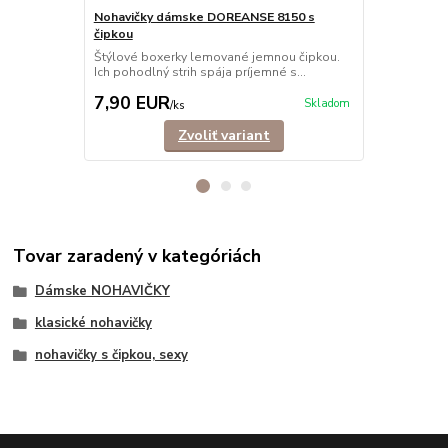
Nohavičky dámske DOREANSE 8150 s
Nohavičky 
čipkou
Nohavičky šo
elastického 
Štýlové boxerky lemované jemnou čipkou.
Ich pohodlný strih spája príjemné s...
7,90 EUR
6,90 EU
Skladom
/
ks
Zvoliť variant
Tovar zaradený v kategóriách
Dámske NOHAVIČKY
klasické nohavičky
nohavičky s čipkou, sexy