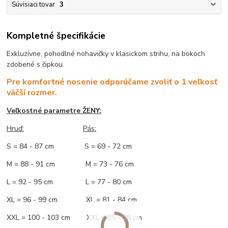
Súvisiaci tovar
3
Kompletné špecifikácie
Exkluzívne, pohodlné nohavičky v klasickom strihu, na bokoch
zdobené s čipkou.
Pre komfortné nosenie odporúčame zvoliť o 1 veľkosť
väčší rozmer.
Veľkostné parametre ŽENY:
Hruď:
Pás:
S = 84 - 87 cm S = 69 - 72 cm
M = 88 - 91 cm M = 73 - 76 cm
L = 92 - 95 cm L = 77 - 80 cm
XL = 96 - 99 cm XL = 81 - 84 cm
XXL = 100 - 103 cm XXL = 85 - 88 cm