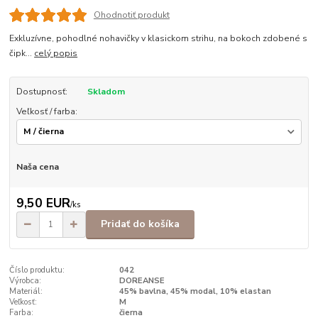
Ohodnotiť produkt
Exkluzívne, pohodlné nohavičky v klasickom strihu, na bokoch zdobené s
čipk...
celý popis
Dostupnosť:
Skladom
Veľkosť / farba:
Naša cena
9,50 EUR
/
ks
Pridať do košíka
Číslo produktu:
042
Výrobca:
DOREANSE
Materiál:
45% bavlna, 45% modal, 10% elastan
Veľkosť:
M
Farba:
čierna