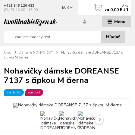
0
ks
+421 948 126 423
EUR
za
0,00 EUR
(Po.-Pi. 10.00 - 15.00)
Menu
Hľadať
Úvod
Dámske NOHAVIČKY
Nohavičky dámske DOREANSE 7137 s
čipkou M čierna
Nohavičky dámske DOREANSE
7137 s čipkou M čierna
viac farieb
elastické