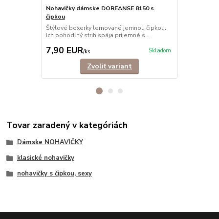
Nohavičky dámske DOREANSE 8150 s
Nohavičky 
čipkou
Nohavičky šo
elastického 
Štýlové boxerky lemované jemnou čipkou.
Ich pohodlný strih spája príjemné s...
7,90 EUR
6,90 EU
Skladom
/
ks
Zvoliť variant
Tovar zaradený v kategóriách
Dámske NOHAVIČKY
klasické nohavičky
nohavičky s čipkou, sexy