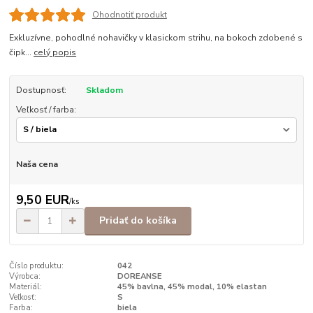
Ohodnotiť produkt
Exkluzívne, pohodlné nohavičky v klasickom strihu, na bokoch zdobené s
čipk...
celý popis
Dostupnosť:
Skladom
Veľkosť / farba:
Naša cena
9,50 EUR
/
ks
Pridať do košíka
Číslo produktu:
042
Výrobca:
DOREANSE
Materiál:
45% bavlna, 45% modal, 10% elastan
Veľkosť:
S
Farba:
biela