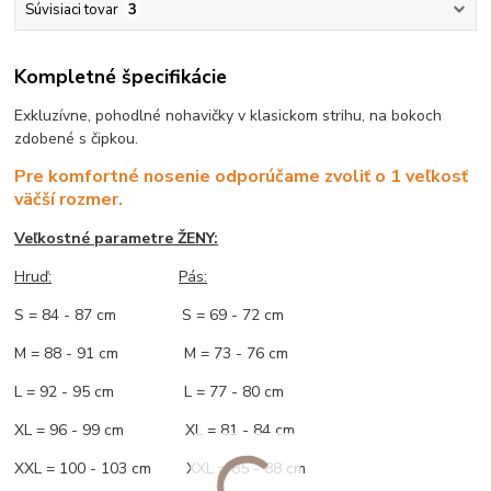
Súvisiaci tovar
3
Kompletné špecifikácie
Exkluzívne, pohodlné nohavičky v klasickom strihu, na bokoch
zdobené s čipkou.
Pre komfortné nosenie odporúčame zvoliť o 1 veľkosť
väčší rozmer.
Veľkostné parametre ŽENY:
Hruď:
Pás:
S = 84 - 87 cm S = 69 - 72 cm
M = 88 - 91 cm M = 73 - 76 cm
L = 92 - 95 cm L = 77 - 80 cm
XL = 96 - 99 cm XL = 81 - 84 cm
XXL = 100 - 103 cm XXL = 85 - 88 cm