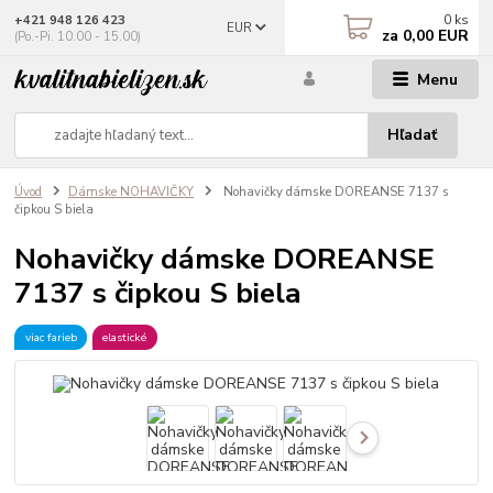
0
ks
+421 948 126 423
EUR
za
0,00 EUR
(Po.-Pi. 10.00 - 15.00)
Menu
Hľadať
Úvod
Dámske NOHAVIČKY
Nohavičky dámske DOREANSE 7137 s
čipkou S biela
Nohavičky dámske DOREANSE
7137 s čipkou S biela
viac farieb
elastické