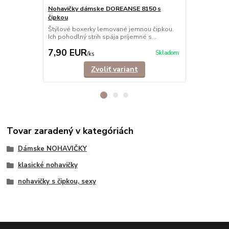
Nohavičky dámske DOREANSE 8150 s
Nohavičky 
čipkou
Nohavičky šo
elastického 
Štýlové boxerky lemované jemnou čipkou.
Ich pohodlný strih spája príjemné s...
7,90 EUR
6,90 EU
Skladom
/
ks
Zvoliť variant
Tovar zaradený v kategóriách
Dámske NOHAVIČKY
klasické nohavičky
nohavičky s čipkou, sexy