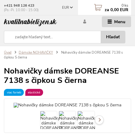
0
ks
+421 948 126 423
EUR
za
0,00 EUR
(Po.-Pi. 10.00 - 15.00)
Menu
Hľadať
Úvod
Dámske NOHAVIČKY
Nohavičky dámske DOREANSE 7138 s
čipkou S čierna
Nohavičky dámske DOREANSE
7138 s čipkou S čierna
viac farieb
elastické