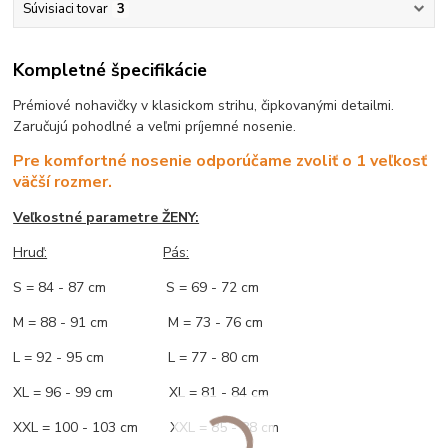
Súvisiaci tovar
3
Kompletné špecifikácie
Prémiové nohavičky v klasickom strihu, čipkovanými detailmi.
Zaručujú pohodlné a veľmi príjemné nosenie.
Pre komfortné nosenie odporúčame zvoliť o 1 veľkosť
väčší rozmer.
Veľkostné parametre ŽENY:
Hruď:
Pás:
S = 84 - 87 cm S = 69 - 72 cm
M = 88 - 91 cm M = 73 - 76 cm
L = 92 - 95 cm L = 77 - 80 cm
XL = 96 - 99 cm XL = 81 - 84 cm
XXL = 100 - 103 cm XXL = 85 - 88 cm