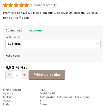
Ohodnotiť produkt
Prémiové nohavičky v klasickom strihu, čipkovanými detailmi. Zaručujú
pohod...
celý popis
Dostupnosť:
Skladom
Veľkosť / farba:
Naša cena
6,90 EUR
/
ks
Pridať do košíka
Číslo produktu:
043
Výrobca:
DOREANSE
Materiál:
45% bavlna, 45% modal, 10% elastan
Veľkosť:
S
Farba:
čierna