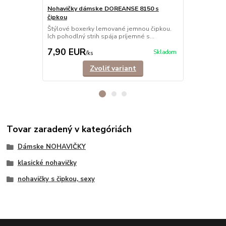
Nohavičky dámske DOREANSE 8150 s
čipkou
Nohavičky 
Štýlové boxerky lemované jemnou čipkou.
Jednoduché, 
Ich pohodlný strih spája príjemné s...
v nich bude 
7,90 EUR
6,90 EU
Skladom
/
ks
Zvoliť variant
Tovar zaradený v kategóriách
Dámske NOHAVIČKY
klasické nohavičky
nohavičky s čipkou, sexy