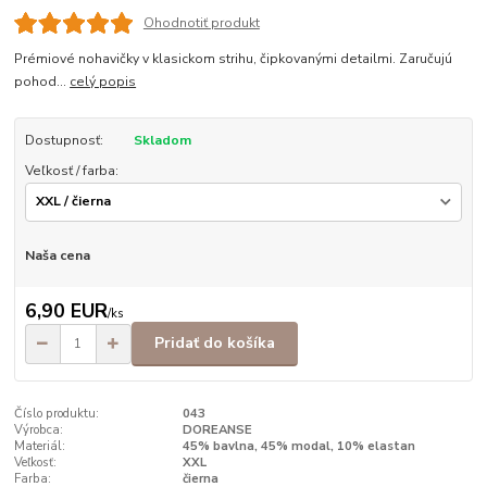
Ohodnotiť produkt
Prémiové nohavičky v klasickom strihu, čipkovanými detailmi. Zaručujú
pohod...
celý popis
Dostupnosť:
Skladom
Veľkosť / farba:
Naša cena
6,90 EUR
/
ks
Pridať do košíka
Číslo produktu:
043
Výrobca:
DOREANSE
Materiál:
45% bavlna, 45% modal, 10% elastan
Veľkosť:
XXL
Farba:
čierna