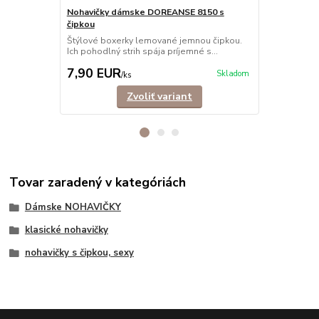
Nohavičky dámske DOREANSE 8150 s
čipkou
Nohavičky 
Štýlové boxerky lemované jemnou čipkou.
Jednoduché, 
Ich pohodlný strih spája príjemné s...
v nich bude 
7,90 EUR
6,90 EU
Skladom
/
ks
Zvoliť variant
Tovar zaradený v kategóriách
Dámske NOHAVIČKY
klasické nohavičky
nohavičky s čipkou, sexy