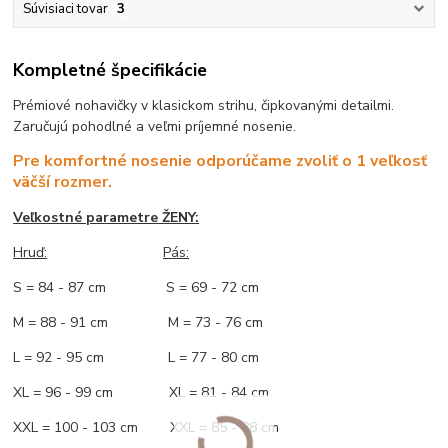
Súvisiaci tovar
3
Kompletné špecifikácie
Prémiové nohavičky v klasickom strihu, čipkovanými detailmi.
Zaručujú pohodlné a veľmi príjemné nosenie.
Pre komfortné nosenie odporúčame zvoliť o 1 veľkosť
väčší rozmer.
Veľkostné parametre ŽENY:
Hruď:
Pás:
S = 84 - 87 cm S = 69 - 72 cm
M = 88 - 91 cm M = 73 - 76 cm
L = 92 - 95 cm L = 77 - 80 cm
XL = 96 - 99 cm XL = 81 - 84 cm
XXL = 100 - 103 cm XXL = 85 - 88 cm