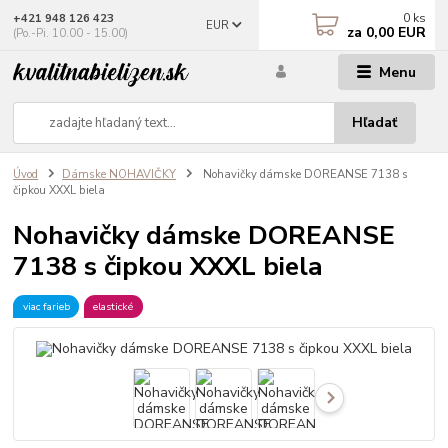
0
ks
+421 948 126 423
EUR
za
0,00 EUR
(Po.-Pi. 10.00 - 15.00)
Menu
Hľadať
Úvod
Dámske NOHAVIČKY
Nohavičky dámske DOREANSE 7138 s
čipkou XXXL biela
Nohavičky dámske DOREANSE
7138 s čipkou XXXL biela
viac farieb
elastické