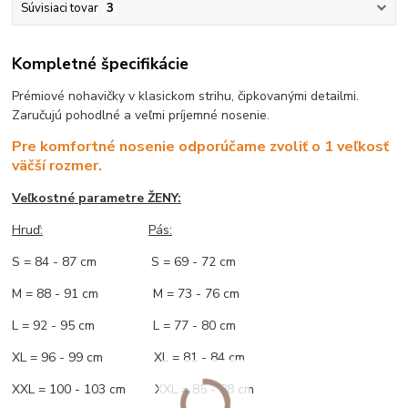
Súvisiaci tovar
3
Kompletné špecifikácie
Prémiové nohavičky v klasickom strihu, čipkovanými detailmi.
Zaručujú pohodlné a veľmi príjemné nosenie.
Pre komfortné nosenie odporúčame zvoliť o 1 veľkosť
väčší rozmer.
Veľkostné parametre ŽENY:
Hruď:
Pás:
S = 84 - 87 cm S = 69 - 72 cm
M = 88 - 91 cm M = 73 - 76 cm
L = 92 - 95 cm L = 77 - 80 cm
XL = 96 - 99 cm XL = 81 - 84 cm
XXL = 100 - 103 cm XXL = 85 - 88 cm