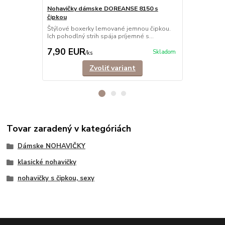
Nohavičky dámske DOREANSE 8150 s
čipkou
Nohavičky 
Štýlové boxerky lemované jemnou čipkou.
Jednoduché, 
Ich pohodlný strih spája príjemné s...
v nich bude 
7,90 EUR
6,90 EU
Skladom
/
ks
Zvoliť variant
Tovar zaradený v kategóriách
Dámske NOHAVIČKY
klasické nohavičky
nohavičky s čipkou, sexy