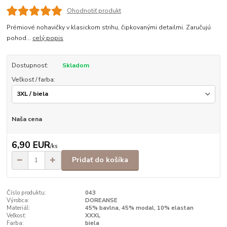
Ohodnotiť produkt
Prémiové nohavičky v klasickom strihu, čipkovanými detailmi. Zaručujú
pohod...
celý popis
Dostupnosť:
Skladom
Veľkosť / farba:
Naša cena
6,90 EUR
/
ks
Pridať do košíka
Číslo produktu:
043
Výrobca:
DOREANSE
Materiál:
45% bavlna, 45% modal, 10% elastan
Veľkosť:
XXXL
Farba:
biela