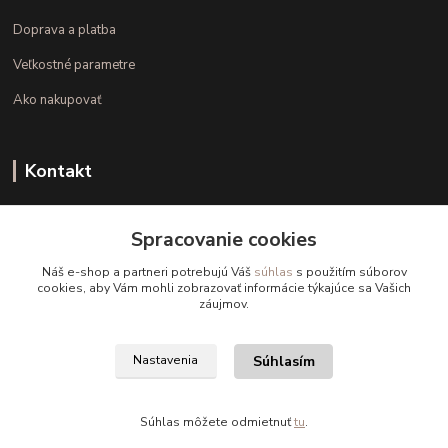
Doprava a platba
Veľkostné parametre
Ako nakupovať
Kontakt
+421 948 126 423
Spracovanie cookies
(Po.-Pi. 10.00 - 15.00)
Náš e-shop a partneri potrebujú Váš
súhlas
s použitím súborov
info@kvalitnaBielizen.sk
cookies, aby Vám mohli zobrazovať informácie týkajúce sa Vašich
záujmov.
Súhlasím
Nastavenia
Copyright © kvalitnabielizen.sk
Súhlas môžete odmietnuť
tu
.