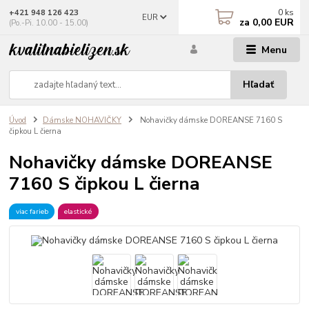
0
ks
+421 948 126 423
EUR
za
0,00 EUR
(Po.-Pi. 10.00 - 15.00)
Menu
Hľadať
Úvod
Dámske NOHAVIČKY
Nohavičky dámske DOREANSE 7160 S
čipkou L čierna
Nohavičky dámske DOREANSE
7160 S čipkou L čierna
viac farieb
elastické