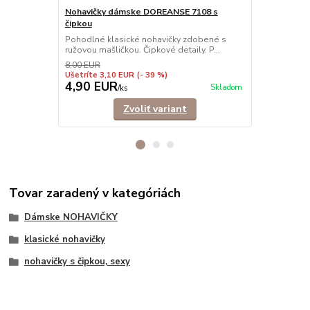
Nohavičky dámske DOREANSE 7108 s
Nohavičky 
čipkou
Nohavičky šo
elastického 
Pohodlné klasické nohavičky zdobené s
ružovou mašličkou. Čipkové detaily. P...
8,00 EUR
Ušetríte 3,10 EUR
(- 39 %)
4,90 EUR
6,90 EU
Skladom
/
ks
Zvoliť variant
Tovar zaradený v kategóriách
Dámske NOHAVIČKY
klasické nohavičky
nohavičky s čipkou, sexy