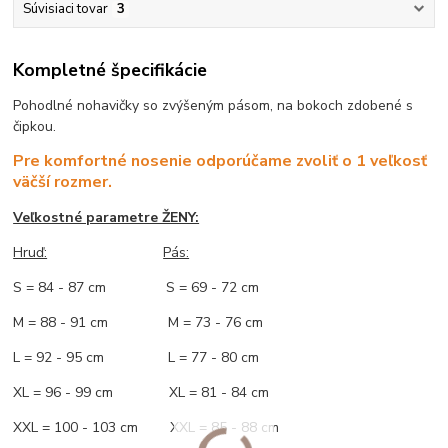
Súvisiaci tovar
3
Kompletné špecifikácie
Pohodlné nohavičky so zvýšeným pásom, na bokoch zdobené s
čipkou.
Pre komfortné nosenie odporúčame zvoliť o 1 veľkosť
väčší rozmer.
Veľkostné parametre ŽENY:
Hruď:
Pás:
S = 84 - 87 cm S = 69 - 72 cm
M = 88 - 91 cm M = 73 - 76 cm
L = 92 - 95 cm L = 77 - 80 cm
XL = 96 - 99 cm XL = 81 - 84 cm
XXL = 100 - 103 cm XXL = 85 - 88 cm