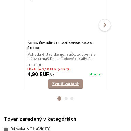
Nohavičky dámske DOREANSE 7108 s
Nohavičky 
čipkou
Nohavičky šo
elastického 
Pohodlné klasické nohavičky zdobené s
ružovou mašličkou. Čipkové detaily. P...
8,00 EUR
Ušetríte 3,10 EUR
(- 39 %)
4,90 EUR
6,90 EU
Skladom
/
ks
Zvoliť variant
Tovar zaradený v kategóriách
Dámske NOHAVIČKY