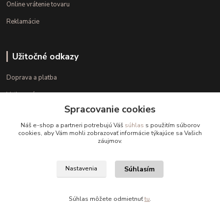
Online vrátenie tovaru
Reklamácie
Užitočné odkazy
Doprava a platba
Veľkostné parametre
Spracovanie cookies
Ako nakupovať
Náš e-shop a partneri potrebujú Váš
súhlas
s použitím súborov
cookies, aby Vám mohli zobrazovať informácie týkajúce sa Vašich
záujmov.
Kontakt
+421 948 126 423
Súhlasím
Nastavenia
(Po.-Pi. 10.00 - 15.00)
info@kvalitnaBielizen.sk
Súhlas môžete odmietnuť
tu
.