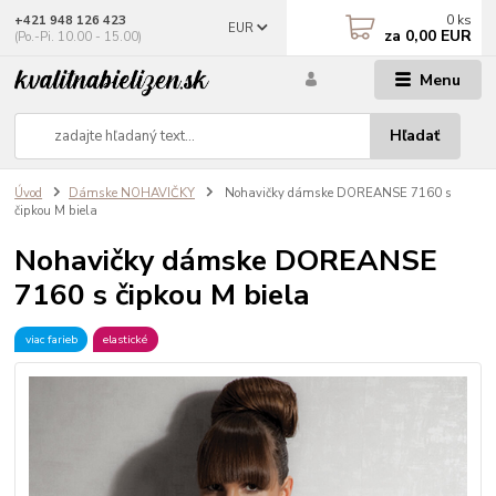
0
ks
+421 948 126 423
EUR
za
0,00 EUR
(Po.-Pi. 10.00 - 15.00)
Menu
Hľadať
Úvod
Dámske NOHAVIČKY
Nohavičky dámske DOREANSE 7160 s
čipkou M biela
Nohavičky dámske DOREANSE
7160 s čipkou M biela
viac farieb
elastické