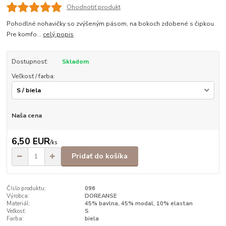
Ohodnotiť produkt
Pohodlné nohavičky so zvýšeným pásom, na bokoch zdobené s čipkou.
Pre komfo...
celý popis
Dostupnosť:
Skladom
Veľkosť / farba:
Naša cena
6,50 EUR
/
ks
Pridať do košíka
Číslo produktu:
096
Výrobca:
DOREANSE
Materiál:
45% bavlna, 45% modal, 10% elastan
Veľkosť:
S
Farba:
biela