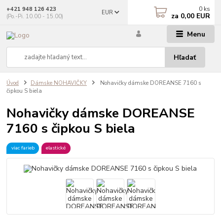
0
ks
+421 948 126 423
EUR
za
0,00 EUR
(Po.-Pi. 10.00 - 15.00)
Menu
Hľadať
Úvod
Dámske NOHAVIČKY
Nohavičky dámske DOREANSE 7160 s
čipkou S biela
Nohavičky dámske DOREANSE
7160 s čipkou S biela
viac farieb
elastické