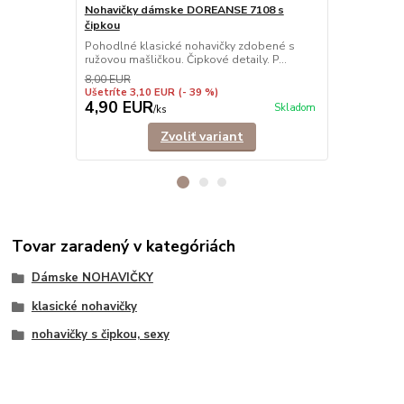
Nohavičky dámske DOREANSE 7108 s
Nohavičky 
čipkou
Nohavičky šo
elastického 
Pohodlné klasické nohavičky zdobené s
ružovou mašličkou. Čipkové detaily. P...
8,00 EUR
Ušetríte 3,10 EUR
(- 39 %)
4,90 EUR
6,90 EU
Skladom
/
ks
Zvoliť variant
Tovar zaradený v kategóriách
Dámske NOHAVIČKY
klasické nohavičky
nohavičky s čipkou, sexy