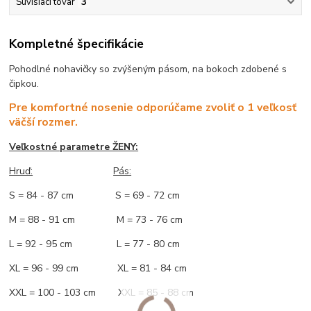
Súvisiaci tovar
3
Kompletné špecifikácie
Pohodlné nohavičky so zvýšeným pásom, na bokoch zdobené s
čipkou.
Pre komfortné nosenie odporúčame zvoliť o 1 veľkosť
väčší rozmer.
Veľkostné parametre ŽENY:
Hruď:
Pás:
S = 84 - 87 cm S = 69 - 72 cm
M = 88 - 91 cm M = 73 - 76 cm
L = 92 - 95 cm L = 77 - 80 cm
XL = 96 - 99 cm XL = 81 - 84 cm
XXL = 100 - 103 cm XXL = 85 - 88 cm