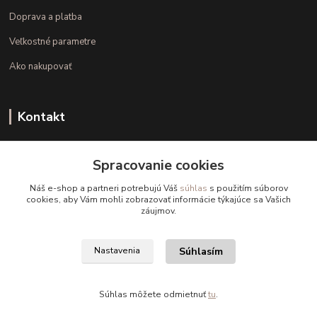
Doprava a platba
Veľkostné parametre
Ako nakupovať
Kontakt
+421 948 126 423
Spracovanie cookies
(Po.-Pi. 10.00 - 15.00)
Náš e-shop a partneri potrebujú Váš
súhlas
s použitím súborov
info@kvalitnaBielizen.sk
cookies, aby Vám mohli zobrazovať informácie týkajúce sa Vašich
záujmov.
Súhlasím
Nastavenia
Copyright © kvalitnabielizen.sk
Súhlas môžete odmietnuť
tu
.