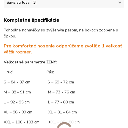
Súvisiaci tovar
3
Kompletné špecifikácie
Pohodlné nohavičky so zvýšeným pásom, na bokoch zdobené s
čipkou.
Pre komfortné nosenie odporúčame zvoliť o 1 veľkosť
väčší rozmer.
Veľkostné parametre ŽENY:
Hruď:
Pás:
S = 84 - 87 cm S = 69 - 72 cm
M = 88 - 91 cm M = 73 - 76 cm
L = 92 - 95 cm L = 77 - 80 cm
XL = 96 - 99 cm XL = 81 - 84 cm
XXL = 100 - 103 cm XXL = 85 - 88 cm