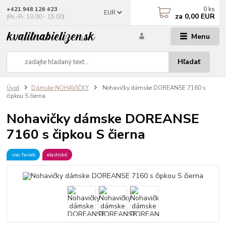
0
ks
+421 948 126 423
EUR
za
0,00 EUR
(Po.-Pi. 10.00 - 15.00)
Menu
Hľadať
Úvod
Dámske NOHAVIČKY
Nohavičky dámske DOREANSE 7160 s
čipkou S čierna
Nohavičky dámske DOREANSE
7160 s čipkou S čierna
viac farieb
elastické