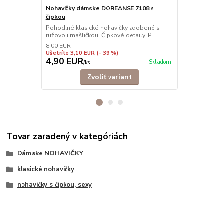
Nohavičky dámske DOREANSE 7108 s
Nohavičky 
čipkou
Nohavičky šo
elastického 
Pohodlné klasické nohavičky zdobené s
ružovou mašličkou. Čipkové detaily. P...
8,00 EUR
Ušetríte 3,10 EUR
(- 39 %)
4,90 EUR
6,90 EU
Skladom
/
ks
Zvoliť variant
Tovar zaradený v kategóriách
Dámske NOHAVIČKY
klasické nohavičky
nohavičky s čipkou, sexy