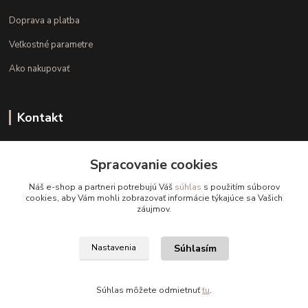
Doprava a platba
Veľkostné parametre
Ako nakupovať
Kontakt
+421 948 126 423
Spracovanie cookies
(Po.-Pi. 10.00 - 15.00)
Náš e-shop a partneri potrebujú Váš
súhlas
s použitím súborov
info@kvalitnaBielizen.sk
cookies, aby Vám mohli zobrazovať informácie týkajúce sa Vašich
záujmov.
Súhlasím
Nastavenia
Copyright © kvalitnabielizen.sk
Súhlas môžete odmietnuť
tu
.