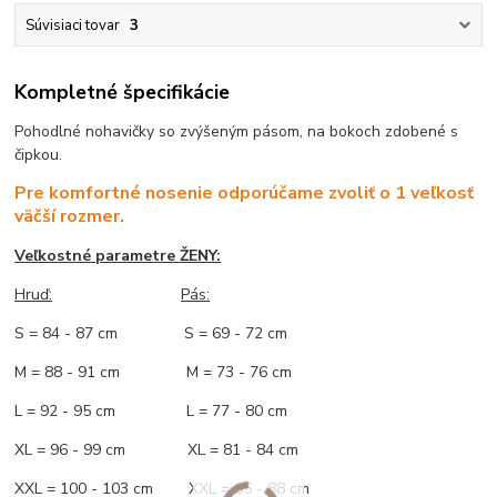
Súvisiaci tovar
3
Kompletné špecifikácie
Pohodlné nohavičky so zvýšeným pásom, na bokoch zdobené s
čipkou.
Pre komfortné nosenie odporúčame zvoliť o 1 veľkosť
väčší rozmer.
Veľkostné parametre ŽENY:
Hruď:
Pás:
S = 84 - 87 cm S = 69 - 72 cm
M = 88 - 91 cm M = 73 - 76 cm
L = 92 - 95 cm L = 77 - 80 cm
XL = 96 - 99 cm XL = 81 - 84 cm
XXL = 100 - 103 cm XXL = 85 - 88 cm