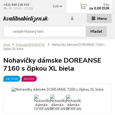
0
ks
+421 948 126 423
EUR
za
0,00 EUR
(Po.-Pi. 10.00 - 15.00)
Menu
Hľadať
Úvod
Dámske NOHAVIČKY
Nohavičky dámske DOREANSE 7160 s
čipkou XL biela
Nohavičky dámske DOREANSE
7160 s čipkou XL biela
viac farieb
elastické