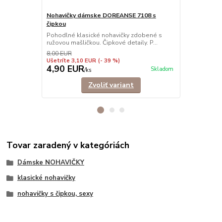
Nohavičky dámske DOREANSE 7108 s
Nohavičky 
čipkou
Nohavičky šo
elastického 
Pohodlné klasické nohavičky zdobené s
ružovou mašličkou. Čipkové detaily. P...
8,00 EUR
Ušetríte 3,10 EUR
(- 39 %)
4,90 EUR
6,90 EU
Skladom
/
ks
Zvoliť variant
Tovar zaradený v kategóriách
Dámske NOHAVIČKY
klasické nohavičky
nohavičky s čipkou, sexy