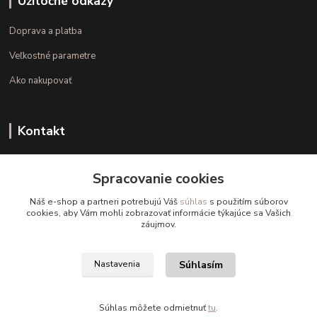
Užitočné odkazy
Doprava a platba
Veľkostné parametre
Ako nakupovať
Kontakt
+421 948 126 423
Spracovanie cookies
(Po.-Pi. 10.00 - 15.00)
Náš e-shop a partneri potrebujú Váš
súhlas
s použitím súborov
info@kvalitnaBielizen.sk
cookies, aby Vám mohli zobrazovať informácie týkajúce sa Vašich
záujmov.
Súhlasím
Nastavenia
Copyright © kvalitnabielizen.sk
Súhlas môžete odmietnuť
tu
.