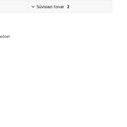
Súvisiaci tovar
2
eľne!