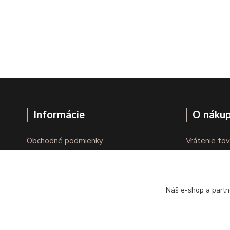
Informácie
O náku
Obchodné podmienky
Vrátenie tov
Ochrana osobných údajov
Online vráte
Kontakty
Reklamácie
Náš e-shop a partn