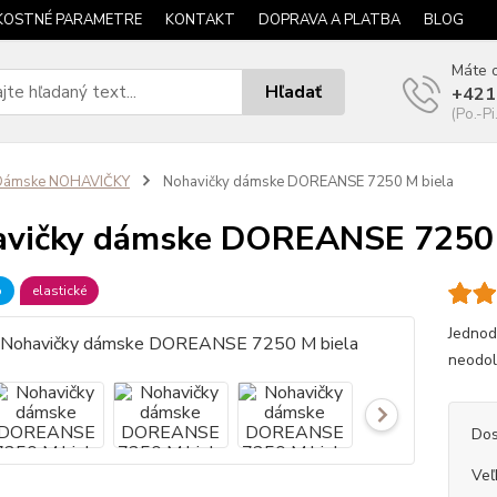
KOSTNÉ PARAMETRE
KONTAKT
DOPRAVA A PLATBA
BLOG
Máte o
Hľadať
+421
(Po.-Pi
Dámske NOHAVIČKY
Nohavičky dámske DOREANSE 7250 M biela
vičky dámske DOREANSE 7250 
b
elastické
Jednod
neodol
Dos
Veľ