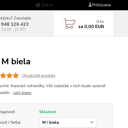
Prihlásenie
EUR
tázku? Zavolajte.
0
ks
 948 126 423
za
0,00 EUR
. 10.00 - 15.00)
M biela
Ohodnotiť produkt
uché, klasické nohavičky, Váš zadoček v nich bude vyzerať
ateľn...
celý popis
tupnosť:
Skladom
kosť / farba: