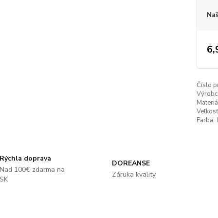
Naš
6,
Číslo p
Výrobc
Materiá
Veľkosť
Farba:
Rýchla doprava
DOREANSE
Nad 100€ zdarma na
Záruka kvality
SK