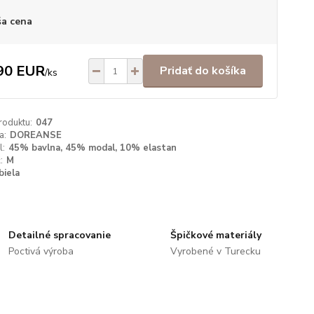
a cena
90 EUR
Pridať do košíka
/
ks
roduktu:
047
a:
DOREANSE
l:
45% bavlna, 45% modal, 10% elastan
:
M
biela
Detailné spracovanie
Špičkové materiály
Poctivá výroba
Vyrobené v Turecku