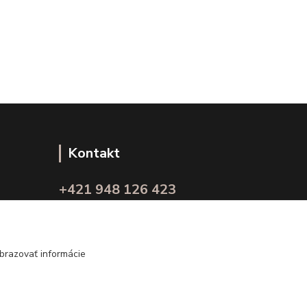
Kontakt
+421 948 126 423
(Po.-Pi. 10.00 - 15.00)
info@kvalitnaBielizen.sk
brazovať informácie