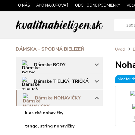
O NÁS
AKO NAKUPOVAŤ
OBCHODNÉ PODMIENKY
VEĽ
DÁMSKA - SPODNÁ BIELIZEŇ
Úvod
Noha
Dámske BODY
viac farie
Dámske TIELKÁ, TRIČKÁ
Dámske NOHAVIČKY
klasické nohavičky
tango, string nohavičky