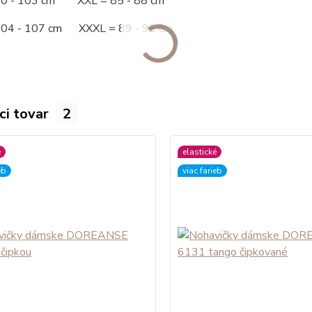
00 - 103 cm XXL = 85 - 88 cm
104 - 107 cm XXXL = 89 - 92 cm
ci tovar
2
é
elastické
eb
viac farieb