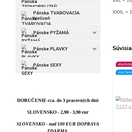
XXL = 1
XXXL = 
Pánska TVAROVACIA
bielizeň
Pánske PYŽAMÁ
Súvisia
Pánske PLAVKY
elastick
Pánske SEXY
viac fari
DORUČENIE cca. do 3 pracovných dní:
SLOVENSKO - 2,90 - 3,90 eur
SLOVENSKO - nad 100 EUR DOPRAVA
ZDARMA