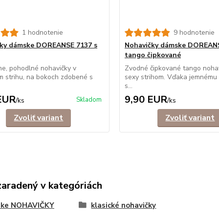
1 hodnotenie
9 hodnotenie
čky dámske DOREANSE 7137 s
Nohavičky dámske DOREAN
tango čipkované
ne, pohodlné nohavičky v
Zvodné čipkované tango nohav
m strihu, na bokoch zdobené s
sexy strihom. Vďaka jemnému 
s...
EUR
9,90 EUR
Skladom
/
ks
/
ks
Zvoliť variant
Zvoliť variant
zaradený v kategóriách
ke NOHAVIČKY
klasické nohavičky