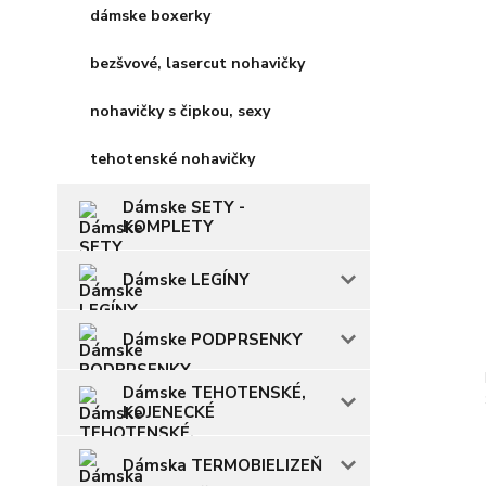
dámske boxerky
bezšvové, lasercut nohavičky
nohavičky s čipkou, sexy
tehotenské nohavičky
Dámske SETY -
KOMPLETY
Dámske LEGÍNY
Dámske PODPRSENKY
Dámske TEHOTENSKÉ,
KOJENECKÉ
Dámska TERMOBIELIZEŇ