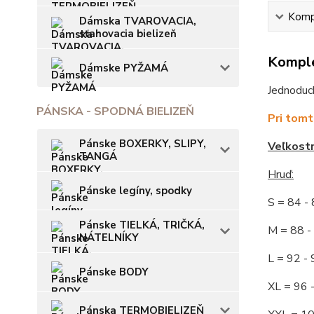
Kompl
Dámska TVAROVACIA,
sťahovacia bielizeň
Komple
Dámske PYŽAMÁ
Jednoduch
PÁNSKA - SPODNÁ BIELIZEŇ
Pri tomt
Pánske BOXERKY, SLIPY,
Veľkost
TANGÁ
Hruď:
Pánske legíny, spodky
S = 84 
Pánske TIELKÁ, TRIČKÁ,
M = 88
NÁTELNÍKY
L = 92
Pánske BODY
XL = 96
Pánska TERMOBIELIZEŇ