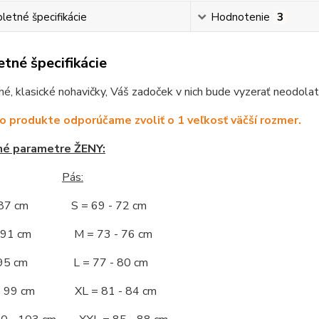
etné špecifikácie
Hodnotenie
3
tné špecifikácie
é, klasické nohavičky, Váš zadoček v nich bude vyzerať neodolat
o produkte odporúčame zvoliť o 1 veľkosť väčší rozmer.
né parametre ŽENY:
Pás:
- 87 cm S = 69 - 72 cm
 - 91 cm M = 73 - 76 cm
 - 95 cm L = 77 - 80 cm
 - 99 cm XL = 81 - 84 cm