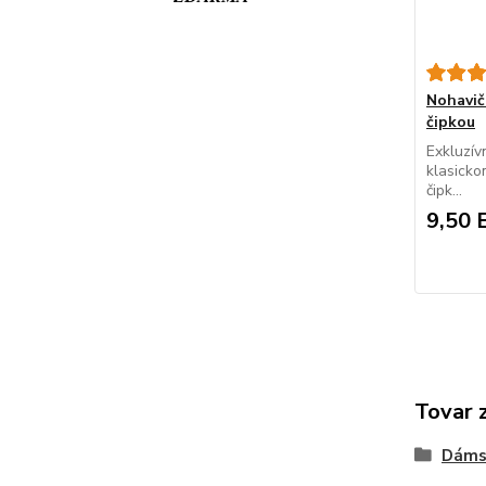
Nohavi
čipkou
Exkluzív
klasicko
čipk...
9,50 
Tovar 
Dáms