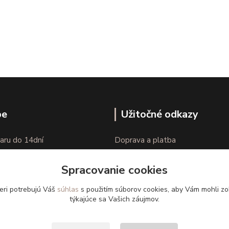
pe
Užitočné odkazy
aru do 14dní
Doprava a platba
nie tovaru
Veľkostné parametre
Spracovanie cookies
Ako nakupovať
eri potrebujú Váš
súhlas
s použitím súborov cookies, aby Vám mohli zo
týkajúce sa Vašich záujmov.