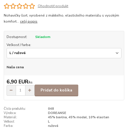
Ohodnotiť produkt
Nohavičky šort, vyrobené z mäkkého, elastického materiálu s vysokým
komfort...
celý popis
Dostupnosť:
Skladom
Veľkosť / farba:
Naša cena
6,90 EUR
/
ks
Pridať do košíka
Číslo produktu:
048
Výrobca:
DOREANSE
Materiál:
45% bavlna, 45% modal, 10% elastan
Veľkosť:
L
Farba:
ružová