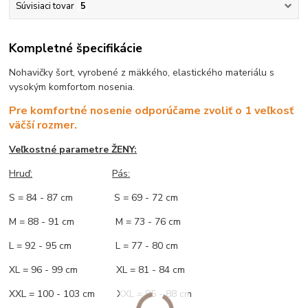
Súvisiaci tovar
5
Kompletné špecifikácie
Nohavičky šort, vyrobené z mäkkého, elastického materiálu s
vysokým komfortom nosenia.
Pre komfortné nosenie odporúčame zvoliť o 1 veľkosť
väčší rozmer.
Veľkostné parametre ŽENY:
Hruď:
Pás:
S = 84 - 87 cm S = 69 - 72 cm
M = 88 - 91 cm M = 73 - 76 cm
L = 92 - 95 cm L = 77 - 80 cm
XL = 96 - 99 cm XL = 81 - 84 cm
XXL = 100 - 103 cm XXL = 85 - 88 cm