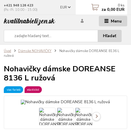
0
ks
+421 948 126 423
EUR
za
0,00 EUR
(Po.-Pi. 10.00 - 15.00)
Menu
Hľadať
Úvod
Dámske NOHAVIČKY
Nohavičky dámske DOREANSE 8136 L
ružová
Nohavičky dámske DOREANSE
8136 L ružová
viac farieb
elastické