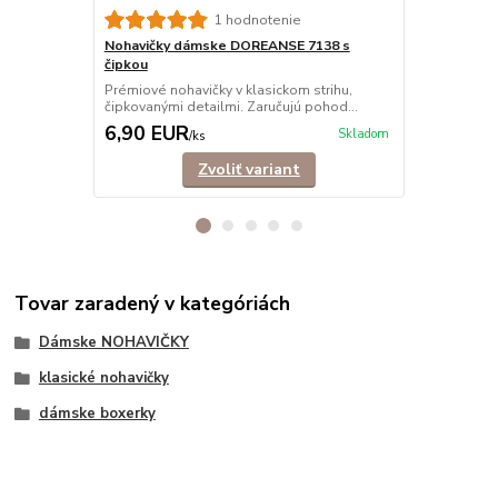
1 hodnotenie
Nohavičky dámske DOREANSE 7138 s
Nohavičky 
čipkou
tango
Prémiové nohavičky v klasickom strihu,
Tango nohav
čipkovanými detailmi. Zaručujú pohod...
elastického 
6,90 EUR
4,90 EU
Skladom
/
ks
Zvoliť variant
Tovar zaradený v kategóriách
Dámske NOHAVIČKY
klasické nohavičky
dámske boxerky