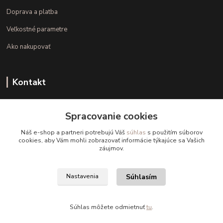
Doprava a platba
Veľkostné parametre
Ako nakupovať
Kontakt
+421 948 126 423
Spracovanie cookies
(Po.-Pi. 10.00 - 15.00)
Náš e-shop a partneri potrebujú Váš
súhlas
s použitím súborov
info@kvalitnaBielizen.sk
cookies, aby Vám mohli zobrazovať informácie týkajúce sa Vašich
záujmov.
Súhlasím
Nastavenia
Copyright © kvalitnabielizen.sk
Súhlas môžete odmietnuť
tu
.