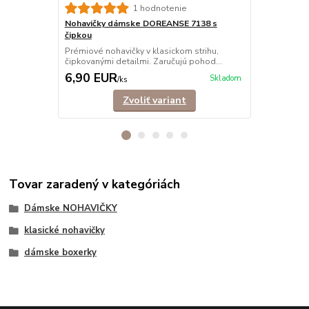
1 hodnotenie
Nohavičky dámske DOREANSE 7138 s
Nohavičky 
čipkou
tango
Prémiové nohavičky v klasickom strihu,
Tango nohav
čipkovanými detailmi. Zaručujú pohod...
elastického 
6,90 EUR
4,90 EU
Skladom
/
ks
Zvoliť variant
Tovar zaradený v kategóriách
Dámske NOHAVIČKY
klasické nohavičky
dámske boxerky