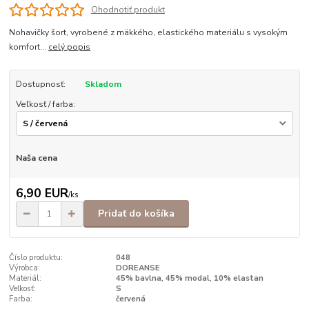
Ohodnotiť produkt
Nohavičky šort, vyrobené z mäkkého, elastického materiálu s vysokým
komfort...
celý popis
Dostupnosť:
Skladom
Veľkosť / farba:
Naša cena
6,90 EUR
/
ks
Pridať do košíka
Číslo produktu:
048
Výrobca:
DOREANSE
Materiál:
45% bavlna, 45% modal, 10% elastan
Veľkosť:
S
Farba:
červená