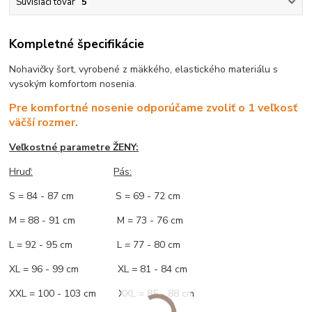
Súvisiaci tovar
5
Kompletné špecifikácie
Nohavičky šort, vyrobené z mäkkého, elastického materiálu s
vysokým komfortom nosenia.
Pre komfortné nosenie odporúčame zvoliť o 1 veľkosť
väčší rozmer.
Veľkostné parametre ŽENY:
Hruď:
Pás:
S = 84 - 87 cm S = 69 - 72 cm
M = 88 - 91 cm M = 73 - 76 cm
L = 92 - 95 cm L = 77 - 80 cm
XL = 96 - 99 cm XL = 81 - 84 cm
XXL = 100 - 103 cm XXL = 85 - 88 cm