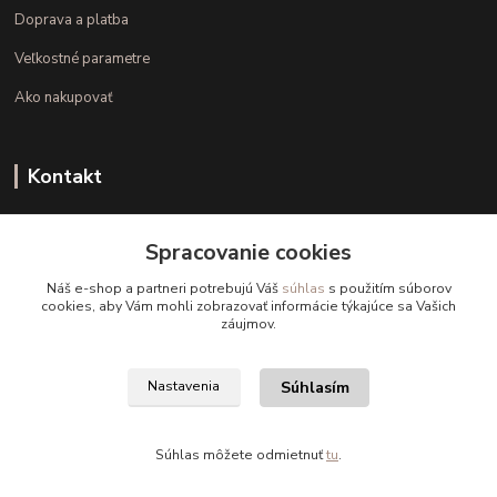
Doprava a platba
Veľkostné parametre
Ako nakupovať
Kontakt
+421 948 126 423
Spracovanie cookies
(Po.-Pi. 10.00 - 15.00)
Náš e-shop a partneri potrebujú Váš
súhlas
s použitím súborov
info@kvalitnaBielizen.sk
cookies, aby Vám mohli zobrazovať informácie týkajúce sa Vašich
záujmov.
Súhlasím
Nastavenia
Copyright © kvalitnabielizen.sk
Súhlas môžete odmietnuť
tu
.