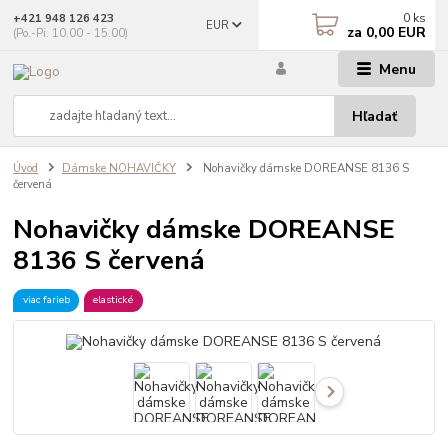
0
ks
+421 948 126 423
EUR
za
0,00 EUR
(Po.-Pi. 10.00 - 15.00)
Menu
Hľadať
Úvod
Dámske NOHAVIČKY
Nohavičky dámske DOREANSE 8136 S
červená
Nohavičky dámske DOREANSE
8136 S červená
viac farieb
elastické