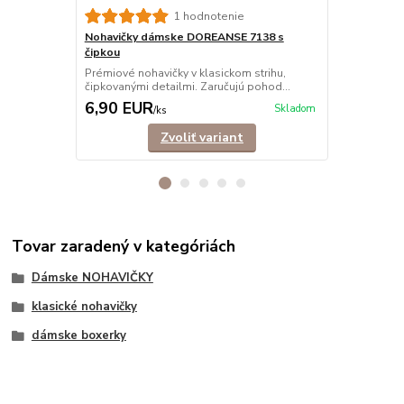
1 hodnotenie
Nohavičky dámske DOREANSE 7138 s
Nohavičky 
čipkou
tango
Prémiové nohavičky v klasickom strihu,
Tango nohav
čipkovanými detailmi. Zaručujú pohod...
elastického 
6,90 EUR
4,90 EU
Skladom
/
ks
Zvoliť variant
Tovar zaradený v kategóriách
Dámske NOHAVIČKY
klasické nohavičky
dámske boxerky