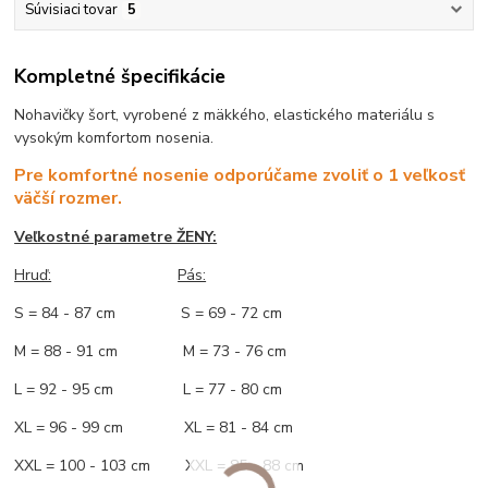
Súvisiaci tovar
5
Kompletné špecifikácie
Nohavičky šort, vyrobené z mäkkého, elastického materiálu s
vysokým komfortom nosenia.
Pre komfortné nosenie odporúčame zvoliť o 1 veľkosť
väčší rozmer.
Veľkostné parametre ŽENY:
Hruď:
Pás:
S = 84 - 87 cm S = 69 - 72 cm
M = 88 - 91 cm M = 73 - 76 cm
L = 92 - 95 cm L = 77 - 80 cm
XL = 96 - 99 cm XL = 81 - 84 cm
XXL = 100 - 103 cm XXL = 85 - 88 cm