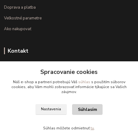
Doprava a platba
Veľkostné parametre
Ako nakupovať
Kontakt
+421 948 126 423
Spracovanie cookies
(Po.-Pi. 10.00 - 15.00)
Náš e-shop a partneri potrebujú Váš
súhlas
s použitím súborov
info@kvalitnaBielizen.sk
cookies, aby Vám mohli zobrazovať informácie týkajúce sa Vašich
záujmov.
Súhlasím
Nastavenia
Copyright © kvalitnabielizen.sk
Súhlas môžete odmietnuť
tu
.