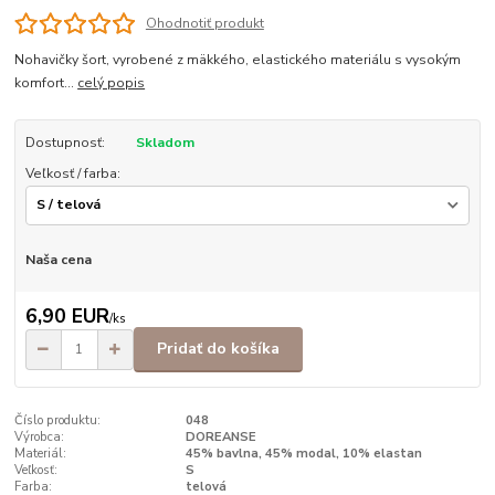
Ohodnotiť produkt
Nohavičky šort, vyrobené z mäkkého, elastického materiálu s vysokým
komfort...
celý popis
Dostupnosť:
Skladom
Veľkosť / farba:
Naša cena
6,90 EUR
/
ks
Pridať do košíka
Číslo produktu:
048
Výrobca:
DOREANSE
Materiál:
45% bavlna, 45% modal, 10% elastan
Veľkosť:
S
Farba:
telová