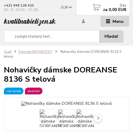
0
ks
+421 948 126 423
EUR
za
0,00 EUR
(Po.-Pi. 10.00 - 15.00)
Menu
Hľadať
Úvod
Dámske NOHAVIČKY
Nohavičky dámske DOREANSE 8136 S
telová
Nohavičky dámske DOREANSE
8136 S telová
viac farieb
elastické