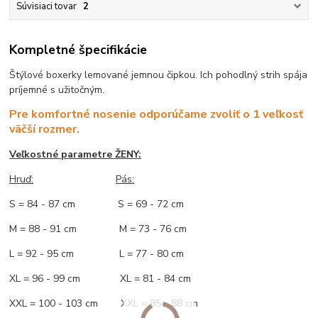
Súvisiaci tovar
2
Kompletné špecifikácie
Štýlové boxerky lemované jemnou čipkou. Ich pohodlný strih spája
príjemné s užitočným.
Pre komfortné nosenie odporúčame zvoliť o 1 veľkosť
väčší rozmer.
Veľkostné parametre ŽENY:
Hruď:
Pás:
S = 84 - 87 cm S = 69 - 72 cm
M = 88 - 91 cm M = 73 - 76 cm
L = 92 - 95 cm L = 77 - 80 cm
XL = 96 - 99 cm XL = 81 - 84 cm
XXL = 100 - 103 cm XXL = 85 - 88 cm