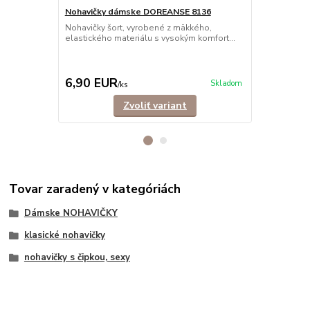
Nohavičky dámske DOREANSE 8136
Nohavičky šort, vyrobené z mäkkého,
Nohavičky 
elastického materiálu s vysokým komfort...
bezšvové - 
Nohavičky st
vyrobené z m
6,90 EUR
5,50 EU
Skladom
/
ks
Zvoliť variant
Tovar zaradený v kategóriách
Dámske NOHAVIČKY
klasické nohavičky
nohavičky s čipkou, sexy