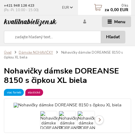
0
ks
+421 948 126 423
EUR
za
0,00 EUR
(Po.-Pi. 10.00 - 15.00)
Menu
Hľadať
Úvod
Dámske NOHAVIČKY
Nohavičky dámske DOREANSE 8150 s
čipkou XL biela
Nohavičky dámske DOREANSE
8150 s čipkou XL biela
viac farieb
elastické