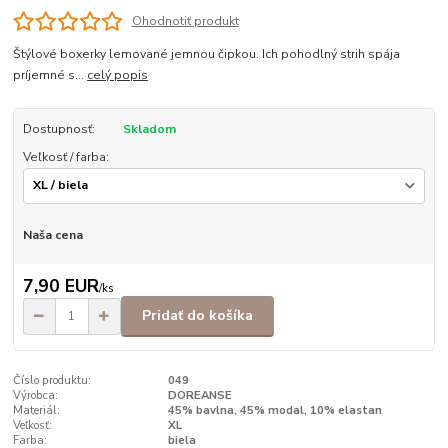
Ohodnotiť produkt
Štýlové boxerky lemované jemnou čipkou. Ich pohodlný strih spája
príjemné s...
celý popis
Dostupnosť:
Skladom
Veľkosť / farba:
Naša cena
7,90 EUR
/
ks
Pridať do košíka
Číslo produktu:
049
Výrobca:
DOREANSE
Materiál:
45% bavlna, 45% modal, 10% elastan
Veľkosť:
XL
Farba:
biela