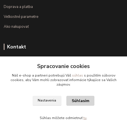
Doprava a platba
Veľkostné parametre
Ako nakupovať
Kontakt
+421 948 126 423
Spracovanie cookies
(Po.-Pi. 10.00 - 15.00)
Náš e-shop a partneri potrebujú Váš
súhlas
s použitím súborov
info@kvalitnaBielizen.sk
cookies, aby Vám mohli zobrazovať informácie týkajúce sa Vašich
záujmov.
Súhlasím
Nastavenia
Copyright © kvalitnabielizen.sk
Súhlas môžete odmietnuť
tu
.