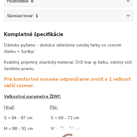
Hodnotenie
0
Súvisiaci tovar
1
Kompletné špecifikácie
Dámske pyžamo - domáce oblečenie sviežej farby so vzorom
/tielko + šortky/.
Kvalitný, prijemný, elastický material. Drží tvar aj farbu, odolný voči
častému praniu.
Pre komfortné nosenie odporúčame zvoliť o 1 veľkosť
väčší rozmer.
Veľkostné parametre ŽENY:
Hruď:
Pás:
S = 84 - 87 cm S = 69 - 72 cm
M = 88 - 91 cm M = 73 - 76 cm