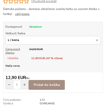
Ohodnotiť produkt
Dámske pyžamo - domáce oblečenie sviežej farby so vzorom /tielko +
šortky/....
celý popis
Dostupnosť:
Skladom
Veľkosť / farba:
Cena pred
24,50 EUR
zľavou
Ušetríte
11,60 EUR (
47
% zľava)
Naša cena
12,90 EUR
/
ks
Pridať do košíka
Číslo produktu:
172
Výrobca:
DOREANSE