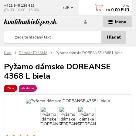
0
ks
+421 948 126 423
EUR
za
0,00 EUR
(Po.-Pi. 10.00 - 15.00)
Menu
Hľadať
Úvod
Dámske PYŽAMÁ
Pyžamo dámske DOREANSE 4368 L biela
Pyžamo dámske DOREANSE
4368 L biela
Zľava
elastické