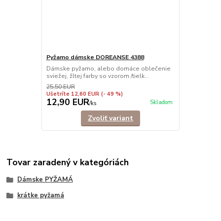
Pyžamo dámske DOREANSE 4388
Dámske pyžamo, alebo domáce oblečenie
sviežej, žltej farby so vzorom /tielk...
25,50 EUR
Ušetríte 12,60 EUR
(- 49 %)
12,90 EUR
Skladom
/
ks
Zvoliť variant
Tovar zaradený v kategóriách
Dámske PYŽAMÁ
krátke pyžamá