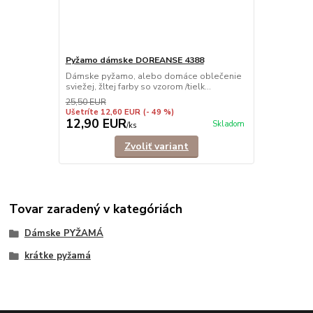
Pyžamo dámske DOREANSE 4388
Dámske pyžamo, alebo domáce oblečenie
sviežej, žltej farby so vzorom /tielk...
25,50 EUR
Ušetríte 12,60 EUR
(- 49 %)
12,90 EUR
Skladom
/
ks
Zvoliť variant
Tovar zaradený v kategóriách
Dámske PYŽAMÁ
krátke pyžamá