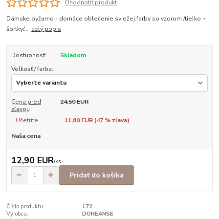
Ohodnotiť produkt
Dámske pyžamo - domáce oblečenie sviežej farby so vzorom /tielko +
šortky/....
celý popis
Dostupnosť:
Skladom
Veľkosť / farba:
Cena pred
24,50 EUR
zľavou
Ušetríte
11,60 EUR (
47
% zľava)
Naša cena
12,90 EUR
/
ks
Pridať do košíka
Číslo produktu:
172
Výrobca:
DOREANSE