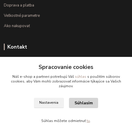
Doprava a platba
Veľkostné parametre
Ako nakupovať
Kontakt
+421 948 126 423
Spracovanie cookies
(Po.-Pi. 10.00 - 15.00)
Náš e-shop a partneri potrebujú Váš
súhlas
s použitím súborov
info@kvalitnaBielizen.sk
cookies, aby Vám mohli zobrazovať informácie týkajúce sa Vašich
záujmov.
Súhlasím
Nastavenia
Copyright © kvalitnabielizen.sk
Súhlas môžete odmietnuť
tu
.