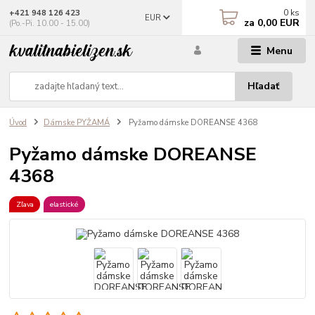
0
ks
+421 948 126 423
EUR
za
0,00 EUR
(Po.-Pi. 10.00 - 15.00)
Menu
Hľadať
Úvod
Dámske PYŽAMÁ
Pyžamo dámske DOREANSE 4368
Pyžamo dámske DOREANSE
4368
Zľava
elastické