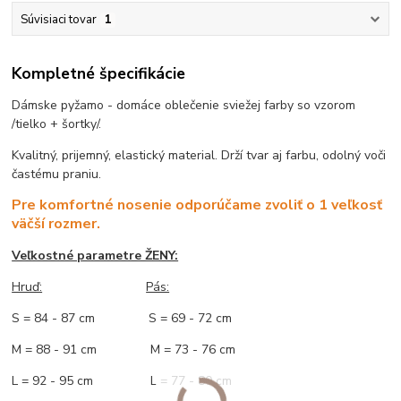
Súvisiaci tovar
1
Kompletné špecifikácie
Dámske pyžamo - domáce oblečenie sviežej farby so vzorom
/tielko + šortky/.
Kvalitný, prijemný, elastický material. Drží tvar aj farbu, odolný voči
častému praniu.
Pre komfortné nosenie odporúčame zvoliť o 1 veľkosť
väčší rozmer.
Veľkostné parametre ŽENY:
Hruď:
Pás:
S = 84 - 87 cm S = 69 - 72 cm
M = 88 - 91 cm M = 73 - 76 cm
L = 92 - 95 cm L = 77 - 80 cm