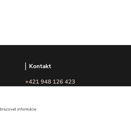
Kontakt
+421 948 126 423
(Po.-Pi. 10.00 - 15.00)
info@kvalitnaBielizen.sk
brazovať informácie