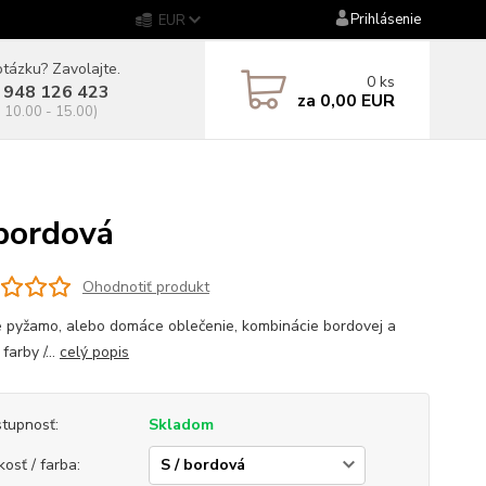
Prihlásenie
EUR
tázku? Zavolajte.
0
ks
 948 126 423
za
0,00 EUR
. 10.00 - 15.00)
bordová
Ohodnotiť produkt
 pyžamo, alebo domáce oblečenie, kombinácie bordovej a
farby /...
celý popis
tupnosť:
Skladom
kosť / farba: