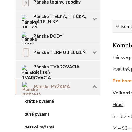
Pánske legíny, spodky
Pánske TIELKÁ, TRIČKÁ,
NÁTELNÍKY
Kompl
Pánske BODY
Komple
Pánska TERMOBIELIZEŇ
Pánske py
Pánska TVAROVACIA
Kvalitný, 
bielizeň
Pre komf
Pánske PYŽAMÁ
Veľkost
krátke pyžamá
Hruď
:
dlhé pyžamá
S = 87 
detské pyžamá
M = 93