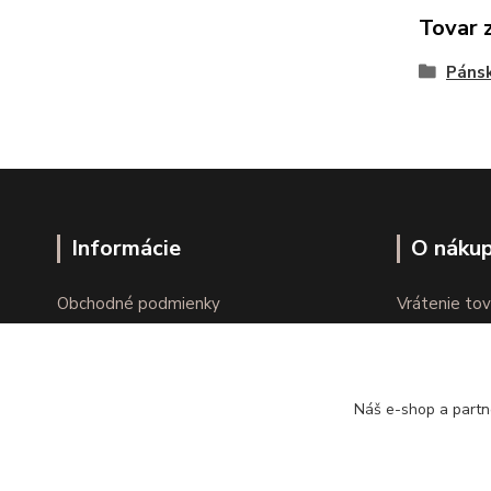
Tovar 
Páns
Informácie
O náku
Obchodné podmienky
Vrátenie tov
Ochrana osobných údajov
Online vráte
Kontakty
Reklamácie
Náš e-shop a partn