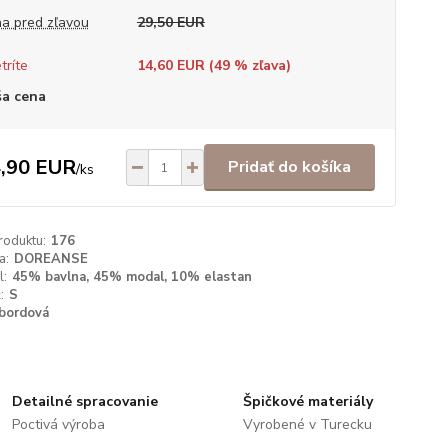
a pred zľavou
29,50 EUR
tríte
14,60 EUR (
49
% zľava)
a cena
,90 EUR
Pridať do košíka
/
ks
roduktu:
176
a:
DOREANSE
l:
45% bavlna, 45% modal, 10% elastan
:
S
bordová
Detailné spracovanie
Špičkové materiály
Poctivá výroba
Vyrobené v Turecku