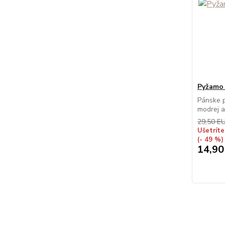
Pyžamo
Pánske 
modrej a
29,50 E
Ušetrít
(- 49 %)
14,90