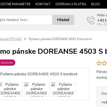
KOSTNÉ PARAMETRE
KONTAKT
DOPRAVA A PLATBA
BLOG
Máte o
Hľadať
+421
(Po.-Pi
Pánske PYŽAMÁ
Pyžamo pánske DOREANSE 4503 S bordová
amo pánske DOREANSE 4503 S 
elastické
Pánske
modrej 
Dos
Veľ