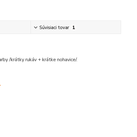
Súvisiaci tovar
1
by /krátky rukáv + krátke nohavice/.
.