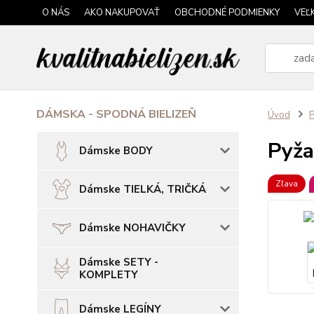
O NÁS
AKO NAKUPOVAŤ
OBCHODNÉ PODMIENKY
VEĽ
DÁMSKA - SPODNÁ BIELIZEŇ
Úvod
Pyž
Dámske BODY
Zľava
Dámske TIELKÁ, TRIČKÁ
Dámske NOHAVIČKY
Dámske SETY -
KOMPLETY
Dámske LEGÍNY