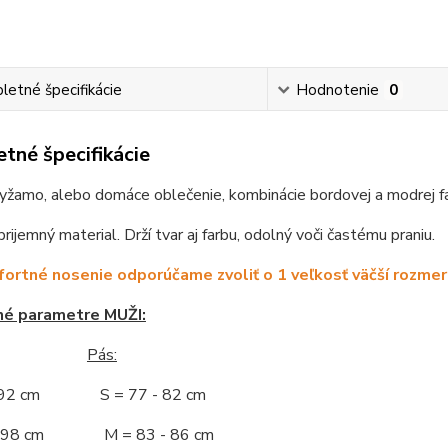
etné špecifikácie
Hodnotenie
0
tné špecifikácie
žamo, alebo domáce oblečenie, kombinácie bordovej a modrej far
prijemný material. Drží tvar aj farbu, odolný voči častému praniu.
ortné nosenie odporúčame zvoliť o 1 veľkosť väčší rozmer
né parametre MUŽI:
Pás:
- 92 cm S = 77 - 82 cm
 - 98 cm M = 83 - 86 cm