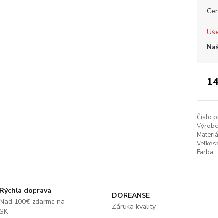
Cen
Uše
Naš
14
Číslo p
Výrobc
Materiá
Veľkosť
Farba:
Rýchla doprava
DOREANSE
Nad 100€ zdarma na
Záruka kvality
SK