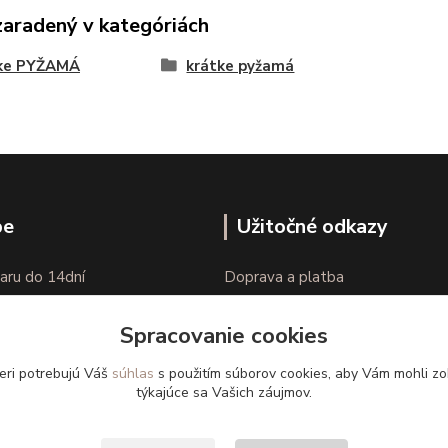
zaradený v kategóriách
ke PYŽAMÁ
krátke pyžamá
pe
Užitočné odkazy
aru do 14dní
Doprava a platba
nie tovaru
Veľkostné parametre
Spracovanie cookies
Ako nakupovať
eri potrebujú Váš
súhlas
s použitím súborov cookies, aby Vám mohli zo
týkajúce sa Vašich záujmov.