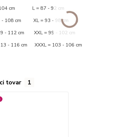
- 104 cm L = 87 - 92 cm
5 - 108 cm XL = 93 - 98 cm
09 - 112 cm XXL = 99 - 102 cm
113 - 116 cm XXXL = 103 - 106 cm
ci tovar
1
é