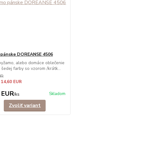
 pánske DOREANSE 4506
pyžamo, alebo domáce oblečenie
 šedej farby so vzorom /krátk...
UR
e 14,60 EUR
 EUR
Skladom
/
ks
Zvoliť variant