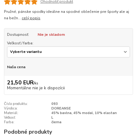
Ohodnotiť produkt
Pružné, pánske spodky ideálne na spodné oblečenie pre športy ale aj
na bežn...
celý popis
Dostupnosť:
Nie je skladom
Veľkosť / farba:
Naša cena
21,50 EUR
/
ks
Momentálne nie je k dispozícii
Číslo produktu:
093
Výrobca:
DOREANSE
Materiál:
45% bavlna, 45% modal, 10% elastan
Veľkosť:
L
Farba:
čierna
Podobné produkty