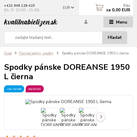
0
ks
+421 948 126 423
EUR
za
0,00 EUR
(Po.-Pi. 10.00 - 15.00)
Menu
Hľadať
Úvod
Pánske legíny, spodky
Spodky pánske DOREANSE 1950 L čierna
Spodky pánske DOREANSE 1950
L čierna
viac farieb
elastické