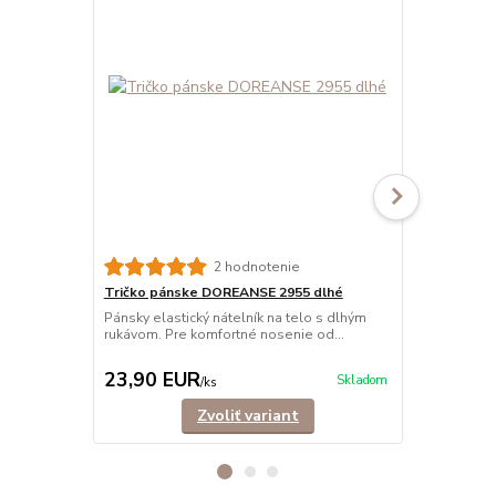
2 hodnotenie
Tričko pánske DOREANSE 2955 dlhé
Termo spod
1965/1960
Pánsky elastický nátelník na telo s dlhým
rukávom. Pre komfortné nosenie od...
Kvalitné pá
zimné športy 
23,90 EUR
28,90 E
Skladom
/
ks
Zvoliť variant