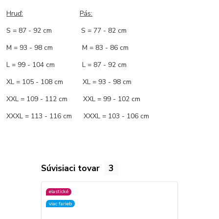
Hruď
:
Pás:
S = 87 - 92 cm S = 77 - 82 cm
M = 93 - 98 cm M = 83 - 86 cm
L = 99 - 104 cm L = 87 - 92 cm
XL = 105 - 108 cm XL = 93 - 98 cm
XXL = 109 - 112 cm XXL = 99 - 102 cm
XXXL = 113 - 116 cm XXXL = 103 - 106 cm
Súvisiaci tovar
3
elastické
elastické
viac farieb
viac farieb