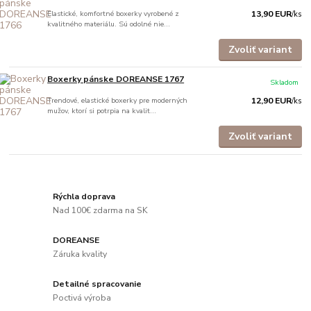
Elastické, komfortné boxerky vyrobené z
13,90 EUR
/
ks
kvalitného materiálu. Sú odolné nie...
Zvoliť variant
Boxerky pánske DOREANSE 1767
Skladom
Trendové, elastické boxerky pre moderných
12,90 EUR
/
ks
mužov, ktorí si potrpia na kvalit...
Zvoliť variant
Rýchla doprava
Nad 100€ zdarma na SK
DOREANSE
Záruka kvality
Detailné spracovanie
Poctivá výroba