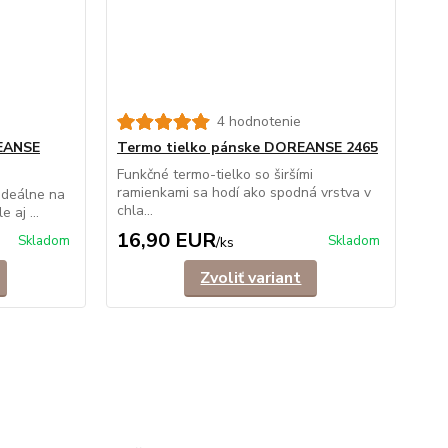
4 hodnotenie
EANSE
Termo tielko pánske DOREANSE 2465
Funkčné termo-tielko so širšími
ramienkami sa hodí ako spodná vrstva v
ideálne na
chla...
 aj ...
16,90 EUR
Skladom
Skladom
/
ks
Zvoliť variant