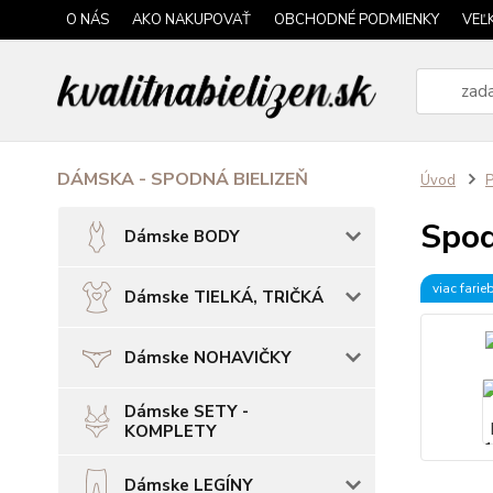
O NÁS
AKO NAKUPOVAŤ
OBCHODNÉ PODMIENKY
VEĽ
DÁMSKA - SPODNÁ BIELIZEŇ
Úvod
P
Spod
Dámske BODY
viac farie
Dámske TIELKÁ, TRIČKÁ
Dámske NOHAVIČKY
Dámske SETY -
KOMPLETY
Dámske LEGÍNY