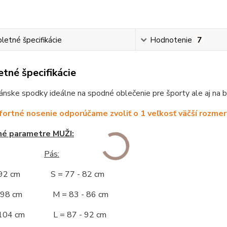
etné špecifikácie
Hodnotenie
7
tné špecifikácie
ánske spodky ideálne na spodné oblečenie pre športy ale aj na b
ortné nosenie odporúčame zvoliť o 1 veľkosť väčší rozmer
né parametre MUŽI:
Pás:
- 92 cm S = 77 - 82 cm
 - 98 cm M = 83 - 86 cm
- 104 cm L = 87 - 92 cm