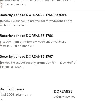
Trendové, bavlnené boxerky pre moderných mužov, ktorí si
potrpia na kvalitu...
Boxerky pánske DOREANSE 1755 klasické
Trendové, elastické, komfortné boxerky vyrobené z veľmi
kvalitného materiál...
Boxerky pánske DOREANSE 1766
Elastické, komfortné boxerky vyrobené z kvalitného
materiálu. Sú odolné nie...
Boxerky pánske DOREANSE 1767
Trendové, elastické boxerky pre moderných mužov, ktorí si
potrpia na kvalit...
Rýchla doprava
DOREANSE
Nad 100€ zdarma na
Záruka kvality
SK