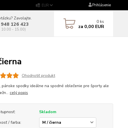
Prihlásenie
EUR
tázku? Zavolajte.
0
ks
 948 126 423
za
0,00 EUR
. 10.00 - 15.00)
ierna
Ohodnotiť produkt
, pánske spodky ideálne na spodné oblečenie pre športy ale
ežn...
celý popis
tupnosť:
Skladom
kosť / farba: