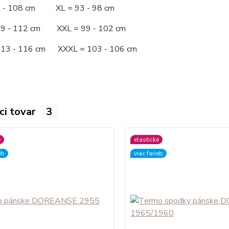
5 - 108 cm XL = 93 - 98 cm
09 - 112 cm XXL = 99 - 102 cm
113 - 116 cm XXXL = 103 - 106 cm
ci tovar
3
é
elastické
eb
viac farieb