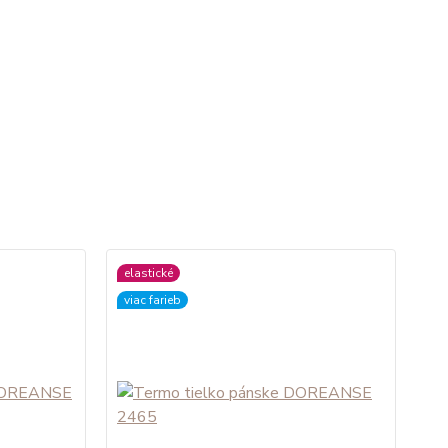
elastické
viac farieb