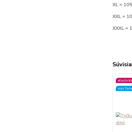
XL = 10
XXL = 1
XXXL = 
Súvisia
elastick
viac fari