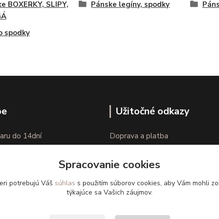
ke BOXERKY, SLIPY,
Pánske legíny, spodky
Pán
GÁ
o spodky
pe
Užitočné odkazy
aru do 14dní
Doprava a platba
nie tovaru
Veľkostné parametre
Spracovanie cookies
Ako nakupovať
eri potrebujú Váš
súhlas
s použitím súborov cookies, aby Vám mohli zo
týkajúce sa Vašich záujmov.