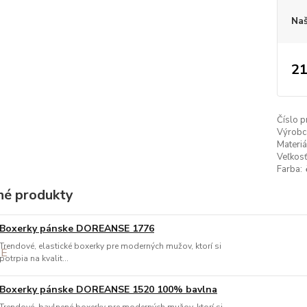
Naš
21
Číslo p
Výrobc
Materiá
Veľkosť
Farba:
é produkty
Boxerky pánske DOREANSE 1776
Trendové, elastické boxerky pre moderných mužov, ktorí si
potrpia na kvalit...
Boxerky pánske DOREANSE 1520 100% bavlna