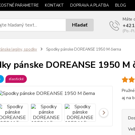
KOSTNÉ PARAMETRE
KONTAKT
DOPRAVA A PLATBA
BLOG
Máte o
Hľadať
+421
(Po.-Pi
ánske legíny, spodky
Spodky pánske DOREANSE 1950 M čierna
ky pánske DOREANSE 1950 M č
b
elastické
Pružné
aj na b
Dos
Veľ