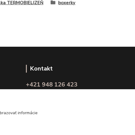
ska TERMOBIELIZEŇ
boxerky
Kontakt
+421 948 126 423
(Po.-Pi. 10.00 - 15.00)
info@kvalitnaBielizen.sk
brazovať informácie