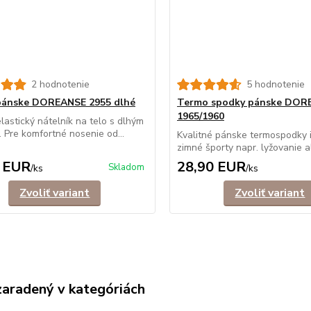
2 hodnotenie
5 hodnotenie
pánske DOREANSE 2955 dlhé
Termo spodky pánske DOR
1965/1960
lastický nátelník na telo s dlhým
 Pre komfortné nosenie od...
Kvalitné pánske termospodky 
zimné športy napr. lyžovanie ale
 EUR
28,90 EUR
Skladom
/
ks
/
ks
Zvoliť variant
Zvoliť variant
zaradený v kategóriách