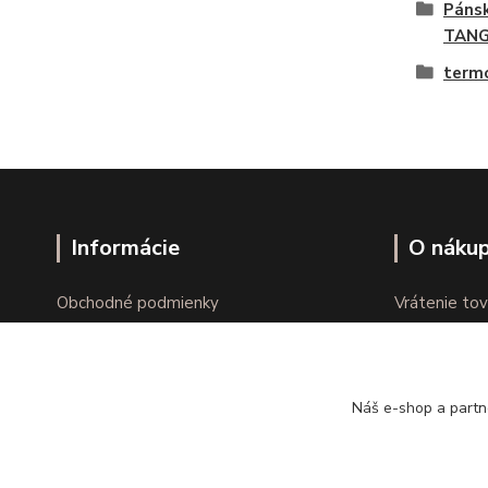
Páns
TAN
term
Informácie
O náku
Obchodné podmienky
Vrátenie tov
Ochrana osobných údajov
Online vráte
Kontakty
Reklamácie
Náš e-shop a partn