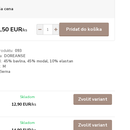
a cena
,50 EUR
Pridať do košíka
/
ks
roduktu:
093
a:
DOREANSE
l:
45% bavlna, 45% modal, 10% elastan
:
M
čierna
Skladom
Zvoliť variant
12,90 EUR
/
ks
Skladom
Zvoliť variant