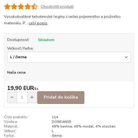
Ohodnotiť produkt
Vysokokvalitné tehotenské legíny z veľmi príjemného a pružného
materiálu. P...
celý popis
Dostupnosť:
Skladom
Veľkosť / farba:
Naša cena
19,90 EUR
/
ks
Pridať do košíka
Číslo produktu:
114
Výrobca:
DOREANSE
Materiál:
48% bavlna, 48% modal, 4% elastan
Veľkosť:
L
Farba:
čierna