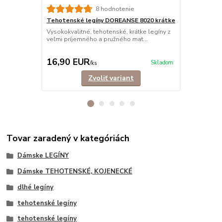
8 hodnotenie
Tehotenské legíny DOREANSE 8020 krátke
Nohavičky 
tehotenské
Vysokokvalitné, tehotenské, krátke legíny z
veľmi príjemného a pružného mat...
Nohavičky t
elastického 
16,90 EUR
9,90 EU
Skladom
/
ks
Zvoliť variant
Tovar zaradený v kategóriách
Dámske LEGÍNY
Dámske TEHOTENSKÉ, KOJENECKÉ
dlhé legíny
tehotenské legíny
tehotenské legíny