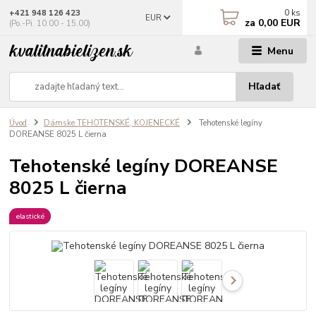
0
ks
+421 948 126 423
EUR
za
0,00 EUR
(Po.-Pi. 10.00 - 15.00)
Menu
Hľadať
Úvod
Dámske TEHOTENSKÉ, KOJENECKÉ
Tehotenské legíny
DOREANSE 8025 L čierna
Tehotenské legíny DOREANSE
8025 L čierna
elastické