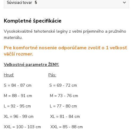
Súvisiaci tovar
5
Kompletné špecifikácie
Vysokokvalitné tehotenské legíny z veľmi príjemného a pružného
materiálu.
Pre komfortné nosenie odporúčame zvoliť o 1 veľkosť
väčší rozmer.
Veľkostné parametre ŽENY:
Hruď:
Pás:
S = 84 - 87 cm S = 69 - 72 cm
M = 88 - 91 cm M = 73 - 76 cm
L = 92 - 95 cm L = 77 - 80 cm
XL = 96 - 99 cm XL = 81 - 84 cm
XXL = 100 - 103 cm XXL = 85 - 88 cm