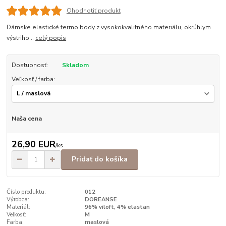
Ohodnotiť produkt
Dámske elastické termo body z vysokokvalitného materiálu, okrúhlym
výstriho...
celý popis
Dostupnosť:
Skladom
Veľkosť / farba:
Naša cena
26,90 EUR
/
ks
Pridať do košíka
Číslo produktu:
012
Výrobca:
DOREANSE
Materiál:
96% viloft, 4% elastan
Veľkosť:
M
Farba:
maslová