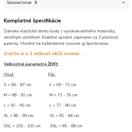
Súvisiaci tovar
3
Kompletné špecifikácie
Dámske elastické termo body z vysokokvalitného materiálu,
okrúhlym výstrihom. Kvalitné spodné zapínanie na 3 plastové
patenty. Vhodné na každodenné nosenie aj športovanie.
Zvolte si o 1 veľkosť väčší rozmer.
Veľkostné parametre ŽENY:
Hruď:
Pás:
S = 84 - 87 cm S = 69 - 72 cm
M = 88 - 91 cm M = 73 - 76 cm
L = 92 - 95 cm L = 77 - 80 cm
XL = 96 - 99 cm XL = 81 - 84 cm
XXL = 100 - 103 cm XXL = 85 - 88 cm