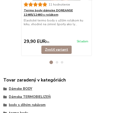
11 hodnotenie
Termo body dámske DOREANSE
Termo trič
12465/12460 s rolákom
8565/8560 d
Elastické termo body s užším rolákom ku
Funkčné term
krku, vhodné na zimné športy ako ly...
hodí ako vrch
29,90 EUR
Ušetríte 7,0
29,90 EUR
22,90 E
Skladom
/
ks
Zvoliť variant
Tovar zaradený v kategóriách
Dámske BODY
Dámska TERMOBIELIZEŇ
body s dlhým rukávom
termo body