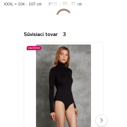
XXXL = 104 - 107 cm XXXL = 89 - 92 cm
Súvisiaci tovar
3
elastické
viac farieb