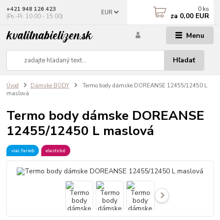
0
ks
+421 948 126 423
EUR
za
0,00 EUR
(Po.-Pi. 10.00 - 15.00)
Menu
Hľadať
Úvod
Dámske BODY
Termo body dámske DOREANSE 12455/12450 L
maslová
Termo body dámske DOREANSE
12455/12450 L maslová
viac farieb
elastické