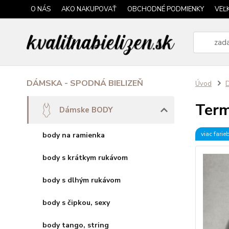
O NÁS
AKO NAKUPOVAŤ
OBCHODNÉ PODMIENKY
VEĽ
DÁMSKA - SPODNÁ BIELIZEŇ
Úvod
Ter
Dámske BODY
viac farie
body na ramienka
body s krátkym rukávom
body s dlhým rukávom
body s čipkou, sexy
body tango, string