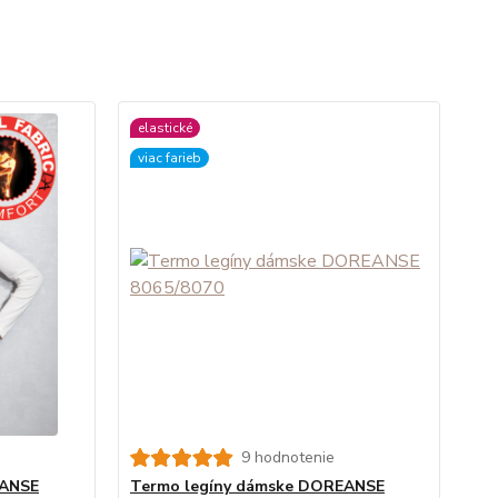
elastické
viac farieb
9 hodnotenie
EANSE
Termo legíny dámske DOREANSE