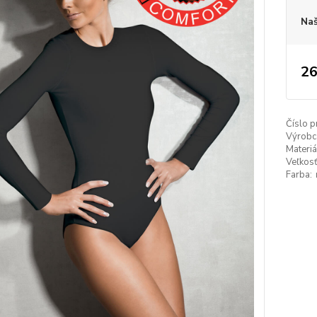
Naš
26
Číslo p
Výrobc
Materiá
Veľkosť
Farba: