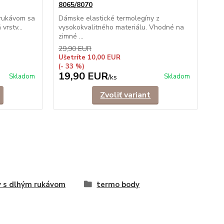
8065/8070
 rukávom sa
Dámske elastické termolegíny z
vrstv...
vysokokvalitného materiálu. Vhodné na
zimné ...
29,90 EUR
Ušetríte 10,00 EUR
(- 33 %)
19,90 EUR
Skladom
Skladom
/
ks
Zvoliť variant
 s dlhým rukávom
termo body