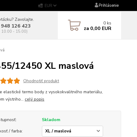
Prihlásenie
EUR
tázku? Zavolajte.
0
ks
 948 126 423
za
0,00 EUR
. 10.00 - 15.00)
ová
55/12450 XL maslová
Ohodnotiť produkt
 elastické termo body z vysokokvalitného materiálu,
m výstriho...
celý popis
tupnosť:
Skladom
kosť / farba: