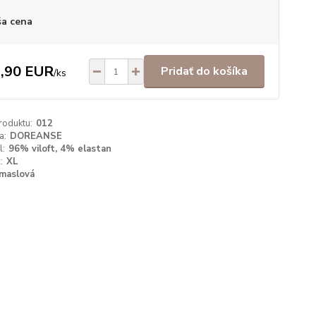
a cena
,90 EUR
Pridať do košíka
/
ks
roduktu:
012
a:
DOREANSE
l:
96% viloft, 4% elastan
:
XL
maslová