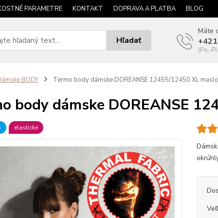
KOSTNÉ PARAMETRE
KONTAKT
DOPRAVA A PLATBA
BLOG
Máte o
Hľadať
+421
(Po.-Pi
Dámske BODY
Termo body dámske DOREANSE 12455/12450 XL masl
mo body dámske DOREANSE 124
b
elastické
Dámske
okrúhly
Dos
Veľ