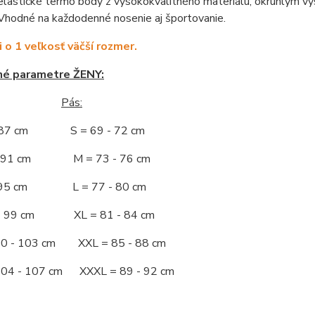
astické termo body z vysokokvalitného materiálu, okrúhlym výs
Vhodné na každodenné nosenie aj športovanie.
i o 1 veľkosť väčší rozmer.
né parametre ŽENY:
Pás:
- 87 cm S = 69 - 72 cm
 - 91 cm M = 73 - 76 cm
 - 95 cm L = 77 - 80 cm
 - 99 cm XL = 81 - 84 cm
00 - 103 cm XXL = 85 - 88 cm
104 - 107 cm XXXL = 89 - 92 cm