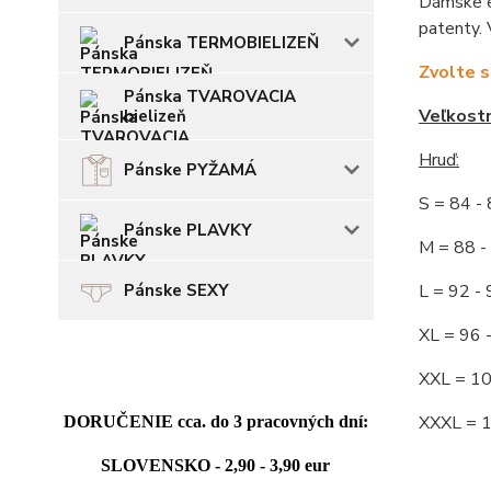
Dámske el
patenty. 
Pánska TERMOBIELIZEŇ
Zvolte s
Pánska TVAROVACIA
Veľkost
bielizeň
Hruď:
Pánske PYŽAMÁ
S = 84 
Pánske PLAVKY
M = 88
L = 92
Pánske SEXY
XL = 96
XXL = 1
XXXL = 
DORUČENIE cca. do 3 pracovných dní:
SLOVENSKO - 2,90 - 3,90 eur