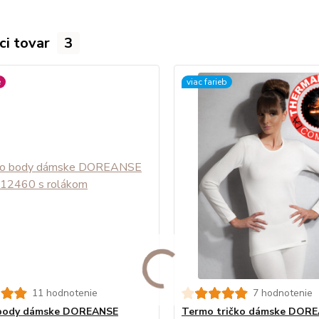
ci tovar
3
é
viac farieb
11 hodnotenie
7 hodnotenie
body dámske DOREANSE
Termo tričko dámske DOR