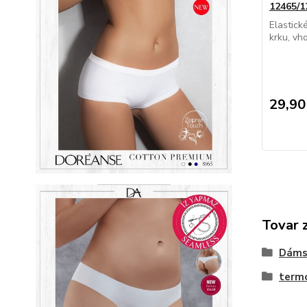
12465/1
Elastick
krku, vh
29,90
Tovar 
Dáms
term