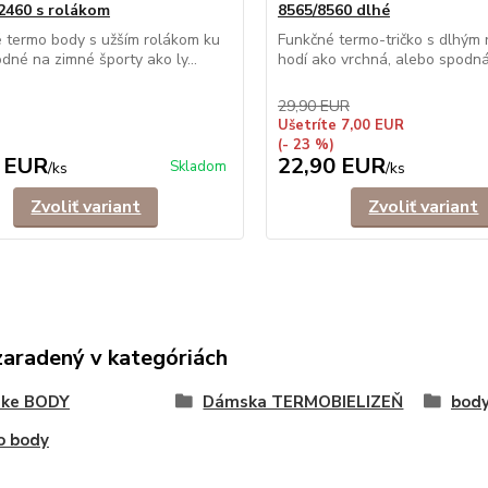
2460 s rolákom
8565/8560 dlhé
é termo body s užším rolákom ku
Funkčné termo-tričko s dlhým
odné na zimné športy ako ly...
hodí ako vrchná, alebo spodná 
29,90 EUR
Ušetríte 7,00 EUR
(- 23 %)
 EUR
22,90 EUR
Skladom
/
ks
/
ks
Zvoliť variant
Zvoliť variant
zaradený v kategóriách
ke BODY
Dámska TERMOBIELIZEŇ
body
o body