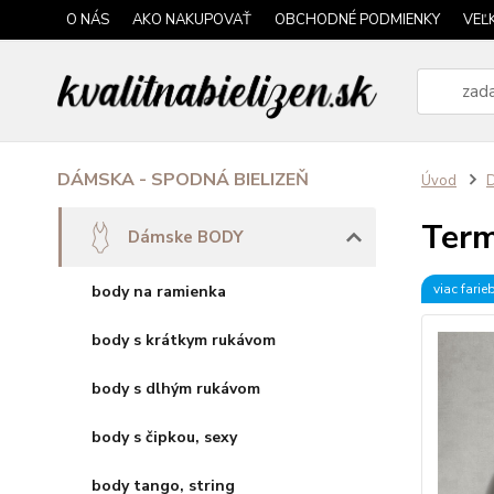
O NÁS
AKO NAKUPOVAŤ
OBCHODNÉ PODMIENKY
VEĽ
DÁMSKA - SPODNÁ BIELIZEŇ
Úvod
Ter
Dámske BODY
viac farie
body na ramienka
body s krátkym rukávom
body s dlhým rukávom
body s čipkou, sexy
body tango, string