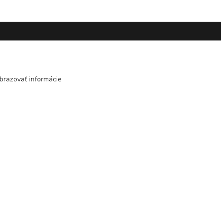
Kontakt
brazovať informácie
+421 948 126 423
(Po.-Pi. 10.00 - 15.00)
info@kvalitnaBielizen.sk