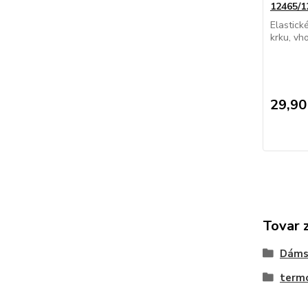
12465/1
Elastick
krku, vh
29,90
Tovar 
Dáms
term