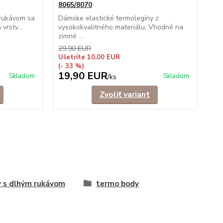
8065/8070
 rukávom sa
Dámske elastické termolegíny z
vrstv...
vysokokvalitného materiálu. Vhodné na
zimné ...
29,90 EUR
Ušetríte 10,00 EUR
(- 33 %)
19,90 EUR
Skladom
Skladom
/
ks
Zvoliť variant
 s dlhým rukávom
termo body