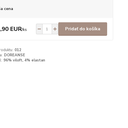
a cena
,90 EUR
Pridať do košíka
/
ks
roduktu:
012
a:
DOREANSE
l:
96% viloft, 4% elastan