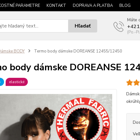
KOSTNÉ PARAMETRE
KONTAKT
DOPRAVA A PLATBA
BLOG
Máte o
Hľadať
+421
(Po.-Pi
Dámske BODY
Termo body dámske DOREANSE 12455/12450
mo body dámske DOREANSE 12
b
elastické
Dámske
okrúhly
Dos
Veľ