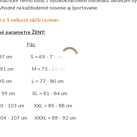
astické termo body z vysokokvalitného materiálu, okrúhlym výs
Vhodné na každodenné nosenie aj športovanie.
i o 1 veľkosť väčší rozmer.
né parametre ŽENY:
Pás:
- 87 cm S = 69 - 72 cm
 - 91 cm M = 73 - 76 cm
 - 95 cm L = 77 - 80 cm
 - 99 cm XL = 81 - 84 cm
00 - 103 cm XXL = 85 - 88 cm
104 - 107 cm XXXL = 89 - 92 cm