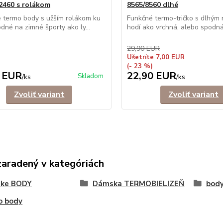
2460 s rolákom
8565/8560 dlhé
é termo body s užším rolákom ku
Funkčné termo-tričko s dlhým
odné na zimné športy ako ly...
hodí ako vrchná, alebo spodná 
29,90 EUR
Ušetríte 7,00 EUR
(- 23 %)
 EUR
22,90 EUR
Skladom
/
ks
/
ks
Zvoliť variant
Zvoliť variant
zaradený v kategóriách
ke BODY
Dámska TERMOBIELIZEŇ
body
o body