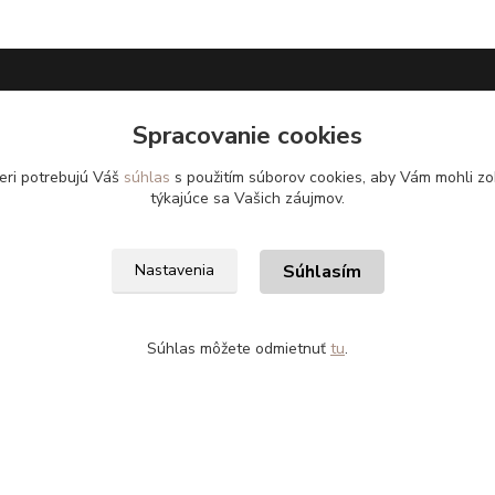
pe
Užitočné odkazy
Spracovanie cookies
eri potrebujú Váš
súhlas
s použitím súborov cookies, aby Vám mohli zo
aru do 14dní
Doprava a platba
týkajúce sa Vašich záujmov.
nie tovaru
Veľkostné parametre
Súhlasím
Nastavenia
Ako nakupovať
Súhlas môžete odmietnuť
tu
.