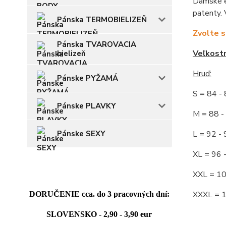
Dámske el
patenty. 
Pánska TERMOBIELIZEŇ
Zvolte s
Pánska TVAROVACIA
Veľkost
bielizeň
Hruď:
Pánske PYŽAMÁ
S = 84 
Pánske PLAVKY
M = 88
L = 92
Pánske SEXY
XL = 96
XXL = 1
XXXL = 
DORUČENIE cca. do 3 pracovných dní:
SLOVENSKO - 2,90 - 3,90 eur