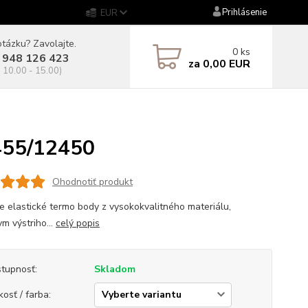
Prihlásenie
EUR
tázku? Zavolajte.
0
ks
 948 126 423
za
0,00 EUR
. 10.00 - 15.00)
455/12450
Ohodnotiť produkt
 elastické termo body z vysokokvalitného materiálu,
m výstriho...
celý popis
tupnosť:
Skladom
kosť / farba: