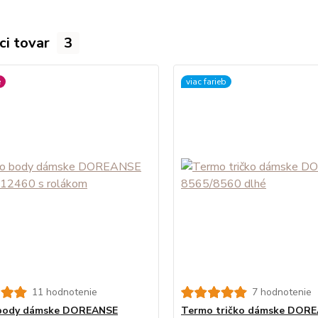
ci tovar
3
é
viac farieb
11 hodnotenie
7 hodnotenie
body dámske DOREANSE
Termo tričko dámske DOR