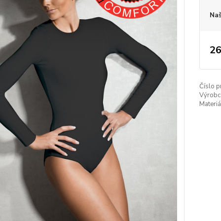
Naš
26
Číslo p
Výrobc
Materiá