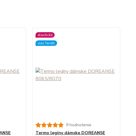
elastické
viac farieb
9 hodnotenie
EANSE
Termo legíny dámske DOREANSE