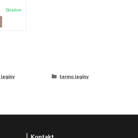
Skladom
 legíny
termo legíny
Kontakt