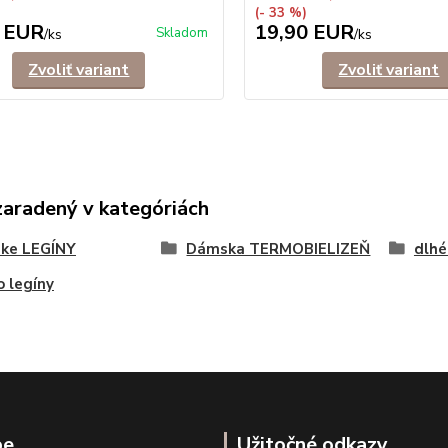
(- 33 %)
 EUR
19,90 EUR
Skladom
/
ks
/
ks
Zvoliť variant
Zvoliť variant
zaradený v kategóriách
ke LEGÍNY
Dámska TERMOBIELIZEŇ
dlhé
 legíny
pe
Užitočné odkazy