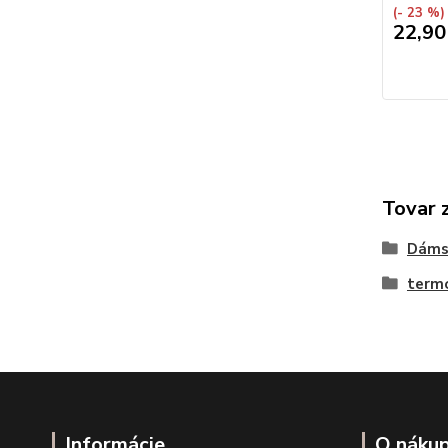
(- 23 %)
22,90
Tovar 
Dáms
termo
Informácie
O náku