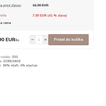
a pred zľavou
16,90 EUR
tríte
7,00 EUR (
41
% zľava)
a cena
90 EUR
Pridať do košíka
/
ks
roduktu:
030
a:
DOREANSE
l:
96% viloft, 4% elastan