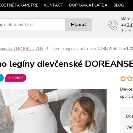
KOSTNÉ PARAMETRE
KONTAKT
DOPRAVA A PLATBA
BLOG
Máte o
Hľadať
+421
(Po.-Pi
Dámska TERMOBIELIZEŇ
Termo legíny dievčenské DOREANSE 125/12
o legíny dievčenské DOREANS
b
elastické
Dievče
šport a
Dos
Veľ