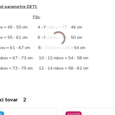
né parametre DETI:
Pás:
kov = 49 - 55 cm 4 - 6 rokov = 42 - 46 cm
kov = 55 - 61 cm 6 - 8 rokov = 46 - 50 cm
okov = 61 - 67 cm 8 - 10 rokov = 50 - 54 cm
rokov = 67 - 73 cm 10 - 12 rokov = 54 - 58 cm
rokov = 73 - 79 cm 12 - 14 rokov = 58 - 62 cm
ci tovar
2
eb
elastické