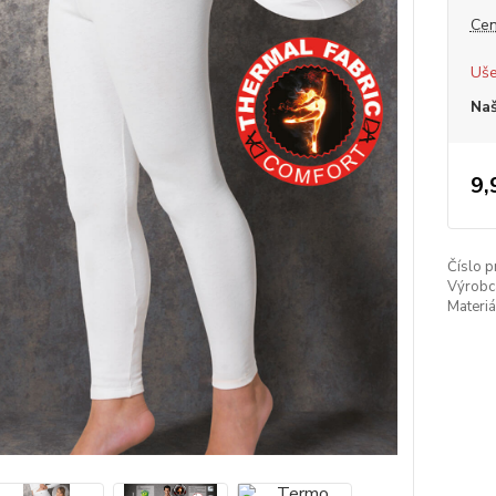
Cen
Uše
Naš
9,
Číslo p
Výrobc
Materiá