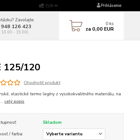
Prihlásenie
EUR
tázku? Zavolajte.
0
ks
 948 126 423
za
0,00 EUR
. 10.00 - 15.00)
0
E 125/120
Ohodnotiť produkt
nské, elastické termo legíny z vysokokvalitného materiálu, na
...
celý popis
tupnosť:
Skladom
kosť / farba: