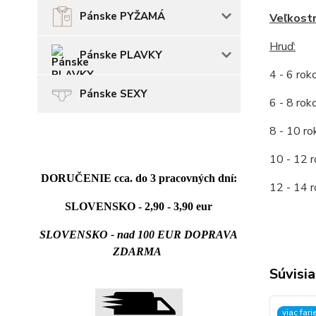
Pánske PYŽAMÁ
Veľkost
Hruď
:
Pánske PLAVKY
4 - 6 ro
Pánske SEXY
6 - 8 ro
8 - 10 r
10 - 12 
DORUČENIE cca. do 3 pracovných dní:
12 - 14 
SLOVENSKO - 2,90 - 3,90 eur
SLOVENSKO - nad 100 EUR DOPRAVA
ZDARMA
Súvisia
viac fari