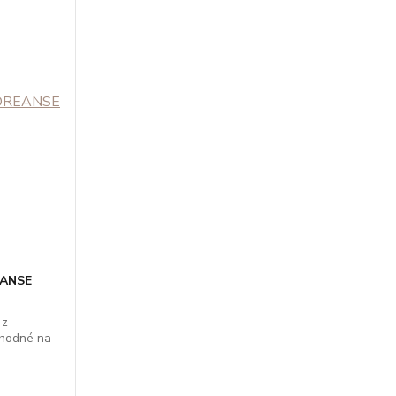
EANSE
 z
Vhodné na