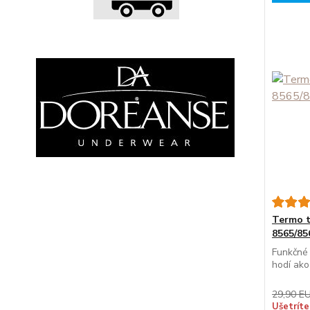
Termo 
8565/85
Funkčné 
hodí ako
29,90 E
Ušetríte