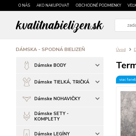
O NÁS
AKO NAKUPOVAŤ
OBCHODNÉ PODMIENKY
VEĽ
DÁMSKA - SPODNÁ BIELIZEŇ
Úvod
Term
Dámske BODY
viac farie
Dámske TIELKÁ, TRIČKÁ
Dámske NOHAVIČKY
Dámske SETY -
KOMPLETY
Dámske LEGÍNY