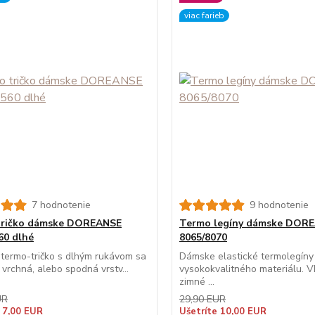
viac farieb
7 hodnotenie
9 hodnotenie
tričko dámske DOREANSE
Termo legíny dámske DOR
60 dlhé
8065/8070
termo-tričko s dlhým rukávom sa
Dámske elastické termolegíny
 vrchná, alebo spodná vrstv...
vysokokvalitného materiálu. 
zimné ...
UR
29,90 EUR
 7,00 EUR
Ušetríte 10,00 EUR