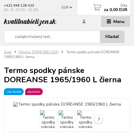
0
ks
+421 948 126 423
EUR
za
0,00 EUR
(Po.-Pi. 10.00 - 15.00)
Menu
Hľadať
Úvod
Pánska TERMOBIELIZEŇ
Termo spodky pánske DOREANSE
1965/1960 L čierna
Termo spodky pánske
DOREANSE 1965/1960 L čierna
viac farieb
elastické