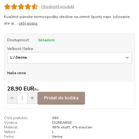
Ohodnotiť produkt
Kvalitné pánske termospodky ideálne na zimné športy napr. lyžovanie
ale aj ...
celý popis
Dostupnosť:
Skladom
Veľkosť / farba:
Naša cena
28,90 EUR
/
ks
Pridať do košíka
Číslo produktu:
060
Výrobca:
DOREANSE
Materiál:
96% viloft, 4% elastan
Veľkosť:
L
Farba:
čierna