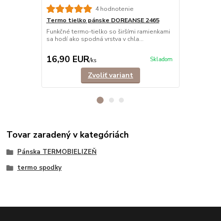
4 hodnotenie
Termo tielko pánske DOREANSE 2465
Termo trič
dlhé
Funkčné termo-tielko so širšími ramienkami
sa hodí ako spodná vrstva v chla...
Funkčné term
hodí ako vrch
16,90 EUR
28,90 E
Skladom
/
ks
Zvoliť variant
Tovar zaradený v kategóriách
Pánska TERMOBIELIZEŇ
termo spodky