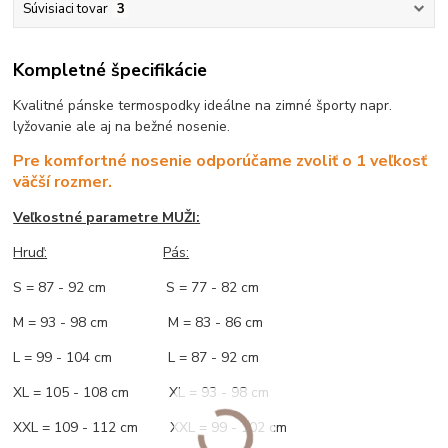
Súvisiaci tovar
3
Kompletné špecifikácie
Kvalitné pánske termospodky ideálne na zimné športy napr.
lyžovanie ale aj na bežné nosenie.
Pre komfortné nosenie odporúčame zvoliť o 1 veľkosť
väčší rozmer.
Veľkostné parametre MUŽI:
Hruď
:
Pás:
S = 87 - 92 cm S = 77 - 82 cm
M = 93 - 98 cm M = 83 - 86 cm
L = 99 - 104 cm L = 87 - 92 cm
XL = 105 - 108 cm XL = 93 - 98 cm
XXL = 109 - 112 cm XXL = 99 - 102 cm