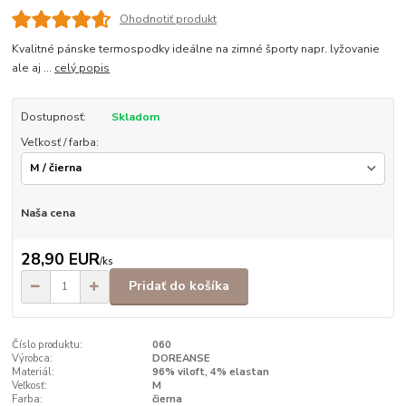
Ohodnotiť produkt
Kvalitné pánske termospodky ideálne na zimné športy napr. lyžovanie
ale aj ...
celý popis
Dostupnosť:
Skladom
Veľkosť / farba:
Naša cena
28,90 EUR
/
ks
Pridať do košíka
Číslo produktu:
060
Výrobca:
DOREANSE
Materiál:
96% viloft, 4% elastan
Veľkosť:
M
Farba:
čierna