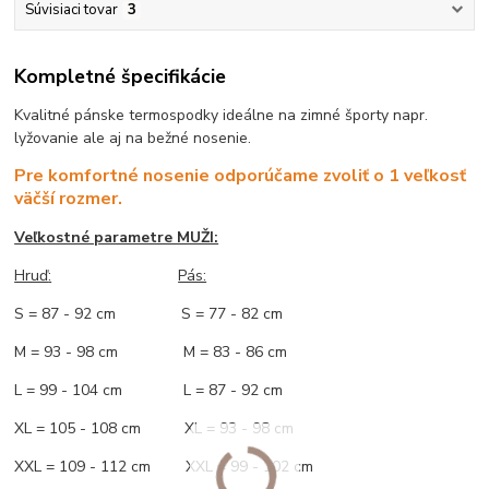
Súvisiaci tovar
3
Kompletné špecifikácie
Kvalitné pánske termospodky ideálne na zimné športy napr.
lyžovanie ale aj na bežné nosenie.
Pre komfortné nosenie odporúčame zvoliť o 1 veľkosť
väčší rozmer.
Veľkostné parametre MUŽI:
Hruď
:
Pás:
S = 87 - 92 cm S = 77 - 82 cm
M = 93 - 98 cm M = 83 - 86 cm
L = 99 - 104 cm L = 87 - 92 cm
XL = 105 - 108 cm XL = 93 - 98 cm
XXL = 109 - 112 cm XXL = 99 - 102 cm