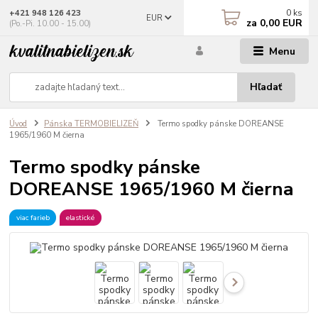
0
ks
+421 948 126 423
EUR
za
0,00 EUR
(Po.-Pi. 10.00 - 15.00)
Menu
Hľadať
Úvod
Pánska TERMOBIELIZEŇ
Termo spodky pánske DOREANSE
1965/1960 M čierna
Termo spodky pánske
DOREANSE 1965/1960 M čierna
viac farieb
elastické