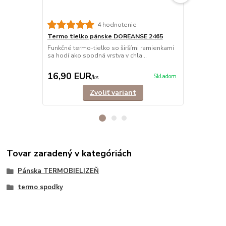
4 hodnotenie
Termo tielko pánske DOREANSE 2465
Termo trič
dlhé
Funkčné termo-tielko so širšími ramienkami
sa hodí ako spodná vrstva v chla...
Funkčné term
hodí ako vrch
16,90 EUR
28,90 E
Skladom
/
ks
Zvoliť variant
Tovar zaradený v kategóriách
Pánska TERMOBIELIZEŇ
termo spodky