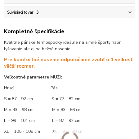
Súvisiaci tovar
3
Kompletné špecifikácie
Kvalitné pánske termospodky ideálne na zimné športy napr.
lyžovanie ale aj na bežné nosenie.
Pre komfortné nosenie odporúčame zvoliť o 1 veľkosť
väčší rozmer.
Veľkostné parametre MUŽI:
Hruď
:
Pás:
S = 87 - 92 cm S = 77 - 82 cm
M = 93 - 98 cm M = 83 - 86 cm
L = 99 - 104 cm L = 87 - 92 cm
XL = 105 - 108 cm XL = 93 - 98 cm