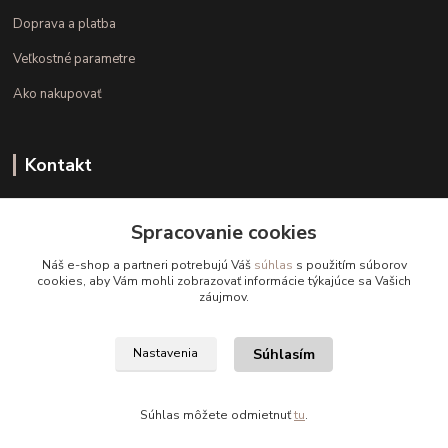
Doprava a platba
Veľkostné parametre
Ako nakupovať
Kontakt
+421 948 126 423
Spracovanie cookies
(Po.-Pi. 10.00 - 15.00)
Náš e-shop a partneri potrebujú Váš
súhlas
s použitím súborov
info@kvalitnaBielizen.sk
cookies, aby Vám mohli zobrazovať informácie týkajúce sa Vašich
záujmov.
Súhlasím
Nastavenia
Copyright © kvalitnabielizen.sk
Súhlas môžete odmietnuť
tu
.