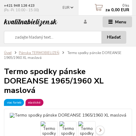
0
ks
+421 948 126 423
EUR
za
0,00 EUR
(Po.-Pi. 10.00 - 15.00)
Menu
Hľadať
Úvod
Pánska TERMOBIELIZEŇ
Termo spodky pánske DOREANSE
1965/1960 XL maslová
Termo spodky pánske
DOREANSE 1965/1960 XL
maslová
viac farieb
elastické