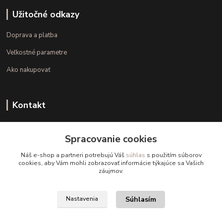
Užitočné odkazy
Doprava a platba
Veľkostné parametre
Ako nakupovať
Kontakt
+421 948 126 423
Spracovanie cookies
(Po.-Pi. 10.00 - 15.00)
Náš e-shop a partneri potrebujú Váš
súhlas
s použitím súborov
info@kvalitnaBielizen.sk
cookies, aby Vám mohli zobrazovať informácie týkajúce sa Vašich
záujmov.
Súhlasím
Nastavenia