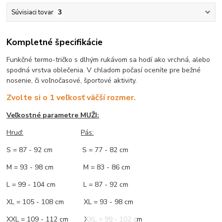
Súvisiaci tovar
3
Kompletné špecifikácie
Funkčné termo-tričko s dlhým rukávom sa hodí ako vrchná, alebo
spodná vrstva oblečenia. V chladom počasí oceníte pre bežné
nosenie, či voľnočasové, športové aktivity.
Zvolte si o 1 veľkosť väčší rozmer.
Veľkostné parametre MUŽI:
Hruď
:
Pás:
S = 87 - 92 cm S = 77 - 82 cm
M = 93 - 98 cm M = 83 - 86 cm
L = 99 - 104 cm L = 87 - 92 cm
XL = 105 - 108 cm XL = 93 - 98 cm
XXL = 109 - 112 cm XXL = 99 - 102 cm