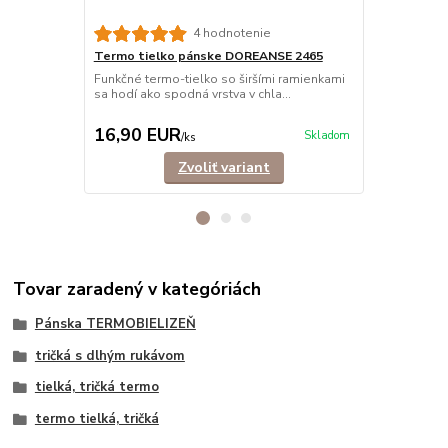
4 hodnotenie
Termo tielko pánske DOREANSE 2465
Termo spod
1965/1960
Funkčné termo-tielko so širšími ramienkami
sa hodí ako spodná vrstva v chla...
Kvalitné pá
zimné športy 
16,90 EUR
28,90 E
Skladom
/
ks
Zvoliť variant
Tovar zaradený v kategóriách
Pánska TERMOBIELIZEŇ
tričká s dlhým rukávom
tielká, tričká termo
termo tielká, tričká