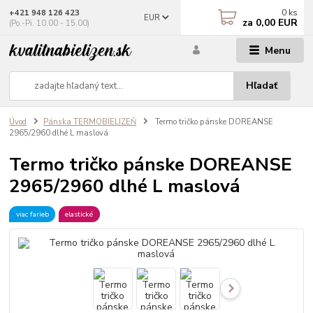
0
ks
+421 948 126 423
EUR
za
0,00 EUR
(Po.-Pi. 10.00 - 15.00)
Menu
Hľadať
Úvod
Pánska TERMOBIELIZEŇ
Termo tričko pánske DOREANSE
2965/2960 dlhé L maslová
Termo tričko pánske DOREANSE
2965/2960 dlhé L maslová
viac farieb
elastické