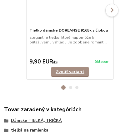
Tielko dámske DOREANSE 9165k s čipkou
Elegantné tielko, ktoré napomôže k
Tielko dám
príťažlivému vzhľadu. Je zdobené romanti...
Pohodlné dám
ramienkami.
košele,...
9,90 EUR
9,90 EU
Skladom
/
ks
Zvoliť variant
Tovar zaradený v kategóriách
Dámske TIELKÁ, TRIČKÁ
tielká na ramienka