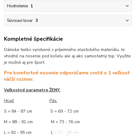
Hodnotenie
1
Súvisiaci tovar
3
Kompletné špecifikácie
Dámske tielko vyrobené z príjemného elastického materiálu. Je
vhodné na nosenie pod košelu ale aj ako samostatný top. Využite
je možné aj pre šport.
Pre komfortné nosenie odporúčame zvoliť o 1 veľkosť
väčší rozmer.
Veľkostné parametre ŽENY:
Hruď:
Pás:
S = 84 - 87 cm S = 69 - 72 cm
M = 88 - 91 cm M = 73 - 76 cm
L = 92 - 95 cm L = 77 - 80 cm