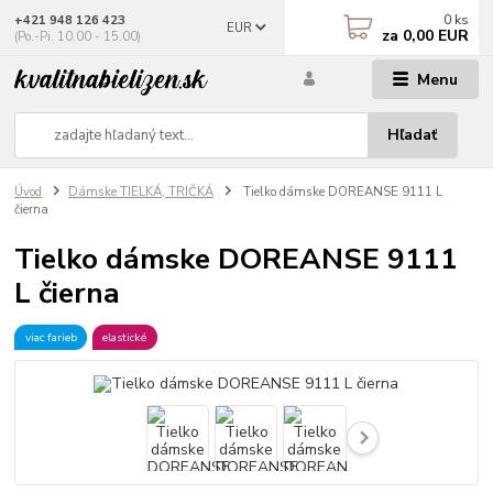
0
ks
+421 948 126 423
EUR
za
0,00 EUR
(Po.-Pi. 10.00 - 15.00)
Menu
Hľadať
Úvod
Dámske TIELKÁ, TRIČKÁ
Tielko dámske DOREANSE 9111 L
čierna
Tielko dámske DOREANSE 9111
L čierna
viac farieb
elastické