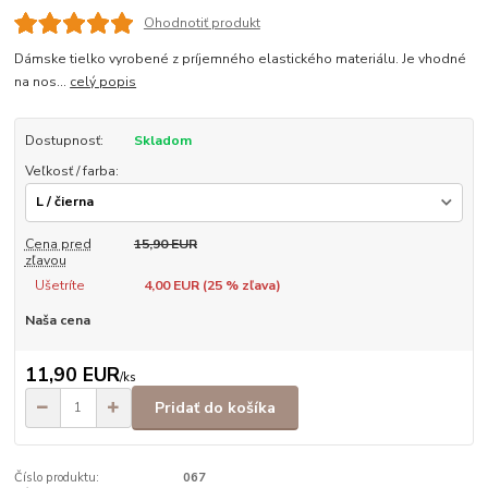
Ohodnotiť produkt
Dámske tielko vyrobené z príjemného elastického materiálu. Je vhodné
na nos...
celý popis
Dostupnosť:
Skladom
Veľkosť / farba:
Cena pred
15,90 EUR
zľavou
Ušetríte
4,00 EUR (
25
% zľava)
Naša cena
11,90 EUR
/
ks
Pridať do košíka
Číslo produktu:
067