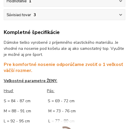
Hodnotenie
1
Súvisiaci tovar
3
Kompletné špecifikácie
Dámske tielko vyrobené z príjemného elastického materiálu. Je
vhodné na nosenie pod košelu ale aj ako samostatný top. Využite
je možné aj pre šport.
Pre komfortné nosenie odporúčame zvoliť o 1 veľkosť
väčší rozmer.
Veľkostné parametre ŽENY:
Hruď:
Pás:
S = 84 - 87 cm S = 69 - 72 cm
M = 88 - 91 cm M = 73 - 76 cm
L = 92 - 95 cm L = 77 - 80 cm