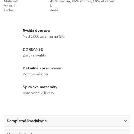
Materiál:
45% bavlna, 45% modal, 10% elastan
Veľkosť:
L
Farba:
šedá
Rýchla doprava
Nad 100€ zdarma na SK
DOREANSE
Záruka kvality
Detailné spracovanie
Poctivá výroba
Špičkové materiály
Vyrobené v Turecku
Kompletné špecifikácie