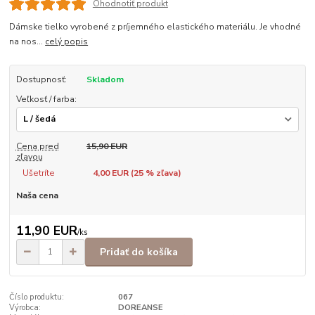
Ohodnotiť produkt
Dámske tielko vyrobené z príjemného elastického materiálu. Je vhodné
na nos...
celý popis
Dostupnosť:
Skladom
Veľkosť / farba:
Cena pred
15,90 EUR
zľavou
Ušetríte
4,00 EUR (
25
% zľava)
Naša cena
11,90 EUR
/
ks
Pridať do košíka
Číslo produktu:
067
Výrobca:
DOREANSE