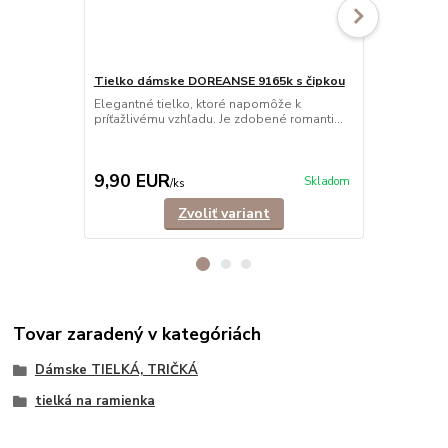
Tielko dámske DOREANSE 9165k s čipkou
Elegantné tielko, ktoré napomôže k
Tielko dám
príťažlivému vzhľadu. Je zdobené romanti...
Pohodlné dám
ramienkami.
košele,...
9,90 EUR
9,90 EU
Skladom
/
ks
Zvoliť variant
Tovar zaradený v kategóriách
Dámske TIELKÁ, TRIČKÁ
tielká na ramienka