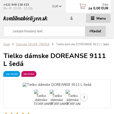
0
ks
+421 948 126 423
EUR
za
0,00 EUR
(Po.-Pi. 10.00 - 15.00)
Menu
Hľadať
Úvod
Dámske TIELKÁ, TRIČKÁ
Tielko dámske DOREANSE 9111 L šedá
Tielko dámske DOREANSE 9111
L šedá
viac farieb
elastické