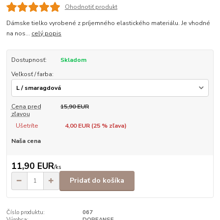
Ohodnotiť produkt
Dámske tielko vyrobené z príjemného elastického materiálu. Je vhodné
na nos...
celý popis
Dostupnosť:
Skladom
Veľkosť / farba:
Cena pred
15,90 EUR
zľavou
Ušetríte
4,00 EUR (
25
% zľava)
Naša cena
11,90 EUR
/
ks
Pridať do košíka
Číslo produktu:
067
Výrobca:
DOREANSE