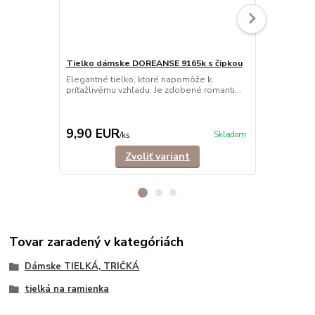
Tielko dámske DOREANSE 9165k s čipkou
Elegantné tielko, ktoré napomôže k
Tielko dám
príťažlivému vzhľadu. Je zdobené romanti...
Pohodlné dám
ramienkami.
košele,...
9,90 EUR
9,90 EU
Skladom
/
ks
Zvoliť variant
Tovar zaradený v kategóriách
Dámske TIELKÁ, TRIČKÁ
tielká na ramienka