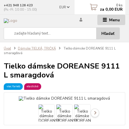
0
ks
+421 948 126 423
EUR
za
0,00 EUR
(Po.-Pi. 10.00 - 15.00)
Menu
Hľadať
Úvod
Dámske TIELKÁ, TRIČKÁ
Tielko dámske DOREANSE 9111 L
smaragdová
Tielko dámske DOREANSE 9111
L smaragdová
viac farieb
elastické