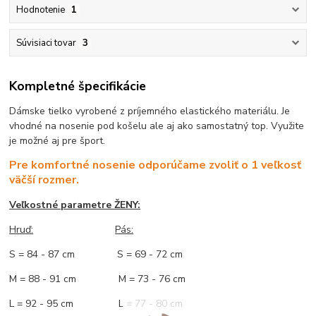
Hodnotenie
1
Súvisiaci tovar
3
Kompletné špecifikácie
Dámske tielko vyrobené z príjemného elastického materiálu. Je
vhodné na nosenie pod košelu ale aj ako samostatný top. Využite
je možné aj pre šport.
Pre komfortné nosenie odporúčame zvoliť o 1 veľkosť
väčší rozmer.
Veľkostné parametre ŽENY:
Hruď:
Pás:
S = 84 - 87 cm S = 69 - 72 cm
M = 88 - 91 cm M = 73 - 76 cm
L = 92 - 95 cm L = 77 - 80 cm