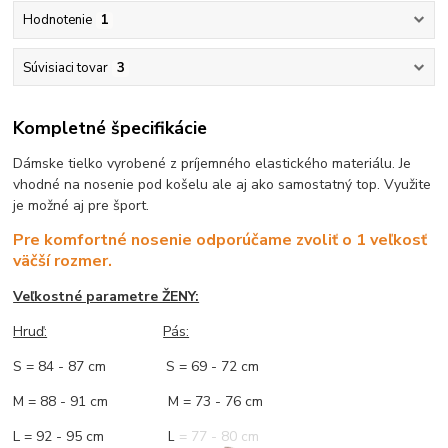
Hodnotenie
1
Súvisiaci tovar
3
Kompletné špecifikácie
Dámske tielko vyrobené z príjemného elastického materiálu. Je
vhodné na nosenie pod košelu ale aj ako samostatný top. Využite
je možné aj pre šport.
Pre komfortné nosenie odporúčame zvoliť o 1 veľkosť
väčší rozmer.
Veľkostné parametre ŽENY:
Hruď:
Pás:
S = 84 - 87 cm S = 69 - 72 cm
M = 88 - 91 cm M = 73 - 76 cm
L = 92 - 95 cm L = 77 - 80 cm