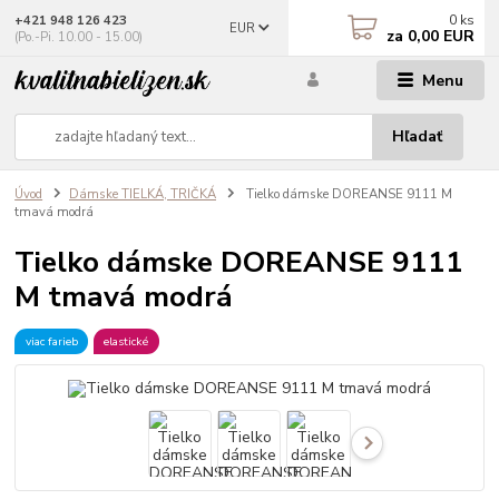
0
ks
+421 948 126 423
EUR
za
0,00 EUR
(Po.-Pi. 10.00 - 15.00)
Menu
Hľadať
Úvod
Dámske TIELKÁ, TRIČKÁ
Tielko dámske DOREANSE 9111 M
tmavá modrá
Tielko dámske DOREANSE 9111
M tmavá modrá
viac farieb
elastické