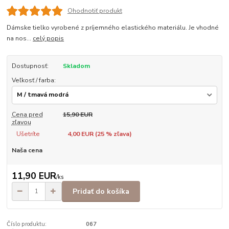
Ohodnotiť produkt
Dámske tielko vyrobené z príjemného elastického materiálu. Je vhodné
na nos...
celý popis
Dostupnosť:
Skladom
Veľkosť / farba:
Cena pred
15,90 EUR
zľavou
Ušetríte
4,00 EUR (
25
% zľava)
Naša cena
11,90 EUR
/
ks
Pridať do košíka
Číslo produktu:
067