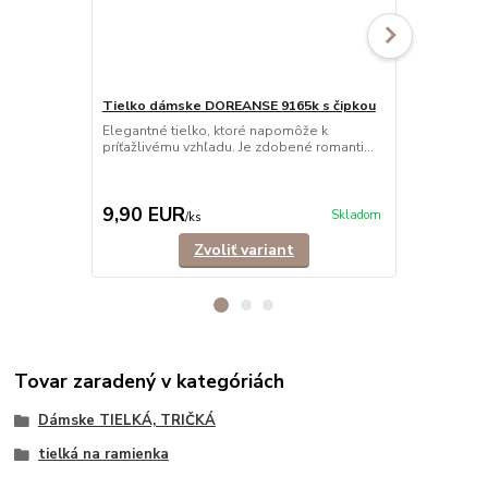
Tielko dámske DOREANSE 9165k s čipkou
Elegantné tielko, ktoré napomôže k
Tielko dám
príťažlivému vzhľadu. Je zdobené romanti...
Pohodlné dám
ramienkami.
košele,...
9,90 EUR
9,90 EU
Skladom
/
ks
Zvoliť variant
Tovar zaradený v kategóriách
Dámske TIELKÁ, TRIČKÁ
tielká na ramienka