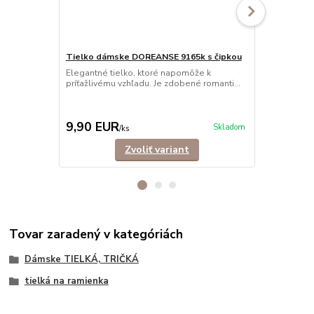
Tielko dámske DOREANSE 9165k s čipkou
Elegantné tielko, ktoré napomôže k
Tielko dám
príťažlivému vzhľadu. Je zdobené romanti...
Pohodlné dám
ramienkami.
košele,...
9,90 EUR
9,90 EU
Skladom
/
ks
Zvoliť variant
Tovar zaradený v kategóriách
Dámske TIELKÁ, TRIČKÁ
tielká na ramienka