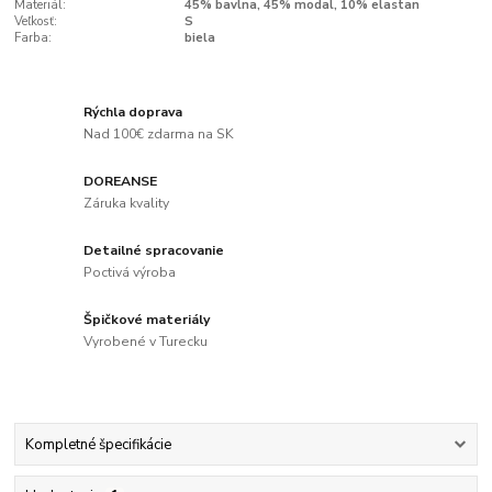
Materiál:
45% bavlna, 45% modal, 10% elastan
Veľkosť:
S
Farba:
biela
Rýchla doprava
Nad 100€ zdarma na SK
DOREANSE
Záruka kvality
Detailné spracovanie
Poctivá výroba
Špičkové materiály
Vyrobené v Turecku
Kompletné špecifikácie