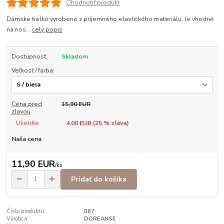
Ohodnotiť produkt
Dámske tielko vyrobené z príjemného elastického materiálu. Je vhodné
na nos...
celý popis
Dostupnosť:
Skladom
Veľkosť / farba:
Cena pred
15,90 EUR
zľavou
Ušetríte
4,00 EUR (
25
% zľava)
Naša cena
11,90 EUR
/
ks
Pridať do košíka
Číslo produktu:
067
Výrobca:
DOREANSE