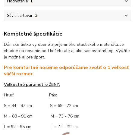
Hodnotenie
1
Súvisiaci tovar
3
Kompletné špecifikácie
Dámske tielko vyrobené z príjemného elastického materiálu. Je
vhodné na nosenie pod košelu ale aj ako samostatný top. Využite
je možné aj pre šport.
Pre komfortné nosenie odporúčame zvoliť o 1 veľkosť
väčší rozmer.
Veľkostné parametre ŽENY:
Hruď:
Pás:
S = 84 - 87 cm S = 69 - 72 cm
M = 88 - 91 cm M = 73 - 76 cm
L = 92 - 95 cm L = 77 - 80 cm