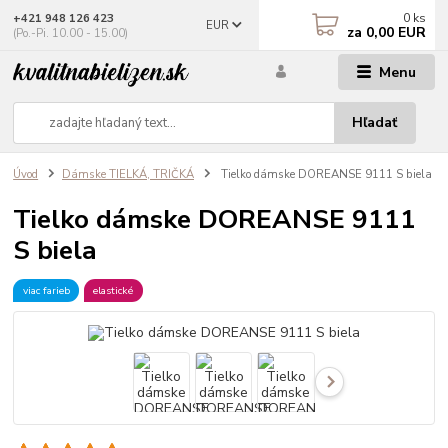
0
ks
+421 948 126 423
EUR
za
0,00 EUR
(Po.-Pi. 10.00 - 15.00)
Menu
Hľadať
Úvod
Dámske TIELKÁ, TRIČKÁ
Tielko dámske DOREANSE 9111 S biela
Tielko dámske DOREANSE 9111
S biela
viac farieb
elastické