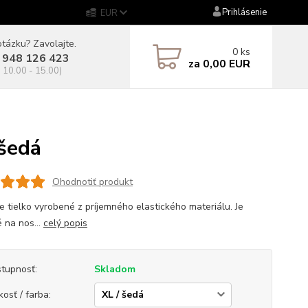
Prihlásenie
EUR
tázku? Zavolajte.
0
ks
 948 126 423
za
0,00 EUR
. 10.00 - 15.00)
šedá
Ohodnotiť produkt
 tielko vyrobené z príjemného elastického materiálu. Je
 na nos...
celý popis
tupnosť:
Skladom
kosť / farba: