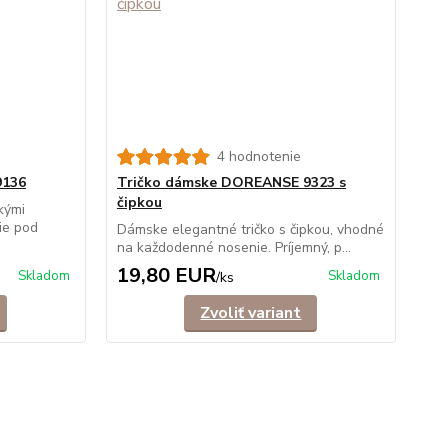
4 hodnotenie
9136
Tričko dámske DOREANSE 9323 s
čipkou
kými
ie pod
Dámske elegantné tričko s čipkou, vhodné
na každodenné nosenie. Príjemný, p...
19,80 EUR
Skladom
Skladom
/
ks
Zvoliť variant