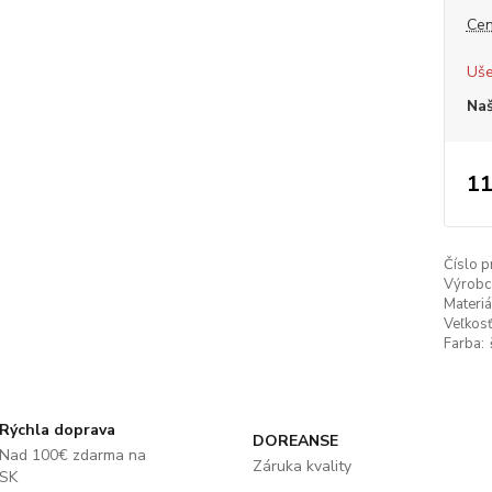
Cen
Uše
Naš
11
Číslo p
Výrobc
Materiá
Veľkosť
Farba:
Rýchla doprava
DOREANSE
Nad 100€ zdarma na
Záruka kvality
SK