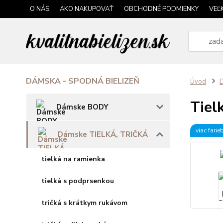
O NÁS
AKO NAKUPOVAŤ
OBCHODNÉ PODMIENKY
VEĽ
DÁMSKA - SPODNÁ BIELIZEŇ
Úvod
Tiel
Dámske BODY
viac farie
Dámske TIELKÁ, TRIČKÁ
tielká na ramienka
tielká s podprsenkou
tričká s krátkym rukávom