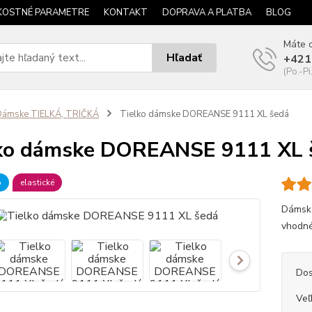
KOSTNÉ PARAMETRE
KONTAKT
DOPRAVA A PLATBA
BLOG
Máte o
Hľadať
+421
(Po.-Pi
Dámske TIELKÁ, TRIČKÁ
Tielko dámske DOREANSE 9111 XL šedá
ko dámske DOREANSE 9111 XL 
b
elastické
Dámske
vhodné
Dos
Veľ