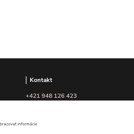
Kontakt
+421 948 126 423
(Po.-Pi. 10.00 - 15.00)
info@kvalitnaBielizen.sk
brazovať informácie