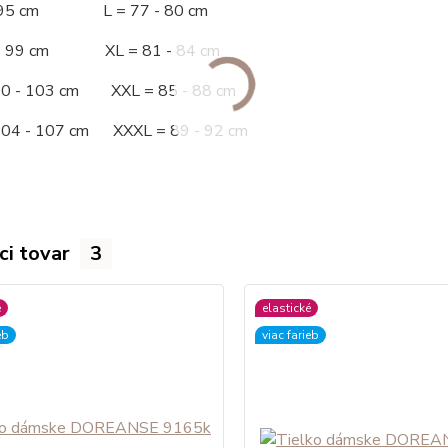
 - 95 cm L = 77 - 80 cm
 - 99 cm XL = 81 - 84 cm
00 - 103 cm XXL = 85 - 88 cm
104 - 107 cm XXXL = 89 - 92 cm
ci tovar
3
é
elastické
eb
viac farieb