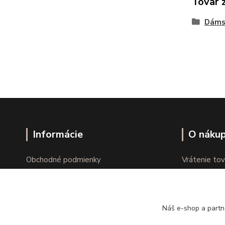
Tovar 
Dáms
Informácie
O náku
Obchodné podmienky
Vrátenie tov
Ochrana osobných údajov
Online vráte
Kontakty
Reklamácie
Náš e-shop a partn