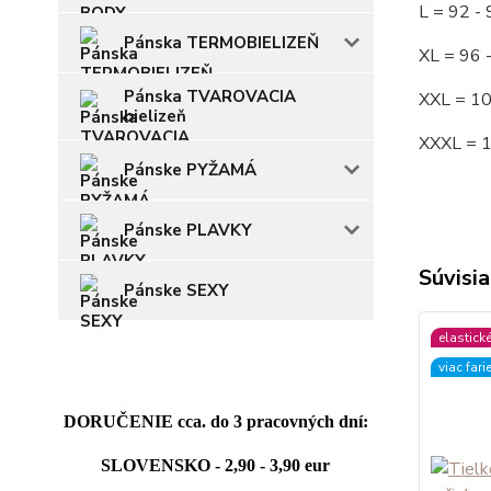
L = 92
Pánska TERMOBIELIZEŇ
XL = 96
Pánska TVAROVACIA
XXL = 1
bielizeň
XXXL = 
Pánske PYŽAMÁ
Pánske PLAVKY
Súvisia
Pánske SEXY
elastick
viac fari
DORUČENIE cca. do 3 pracovných dní:
SLOVENSKO - 2,90 - 3,90 eur