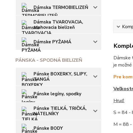
Dámska TERMOBIELIZEŇ
Dámska TVAROVACIA,
Kompl
sťahovacia bielizeň
Dámske PYŽAMÁ
Komple
Dámske ti
PÁNSKA - SPODNÁ BIELIZEŇ
je možné 
Pánske BOXERKY, SLIPY,
Pre komf
TANGÁ
Veľkost
Pánske legíny, spodky
Hruď:
Pánske TIELKÁ, TRIČKÁ,
S = 84 
NÁTELNÍKY
M = 88
Pánske BODY