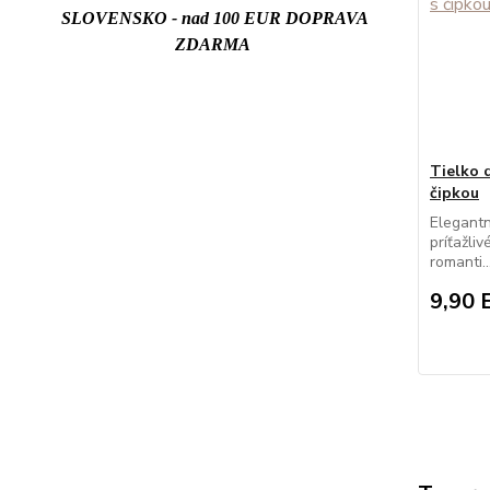
SLOVENSKO - nad 100 EUR DOPRAVA
ZDARMA
Tielko
čipkou
Elegantn
príťažli
romanti..
9,90 