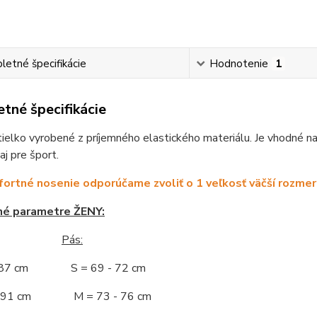
etné špecifikácie
Hodnotenie
1
tné špecifikácie
elko vyrobené z príjemného elastického materiálu. Je vhodné na
aj pre šport.
ortné nosenie odporúčame zvoliť o 1 veľkosť väčší rozmer
né parametre ŽENY:
Pás:
- 87 cm S = 69 - 72 cm
 - 91 cm M = 73 - 76 cm