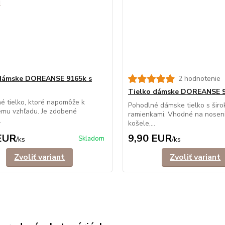
 dámske DOREANSE 9165k s
2 hodnotenie
Tielko dámske DOREANSE 
é tielko, ktoré napomôže k
Pohodlné dámske tielko s širo
vému vzhľadu. Je zdobené
ramienkami. Vhodné na nosen
.
košele,...
EUR
9,90 EUR
Skladom
/
ks
/
ks
Zvoliť variant
Zvoliť variant