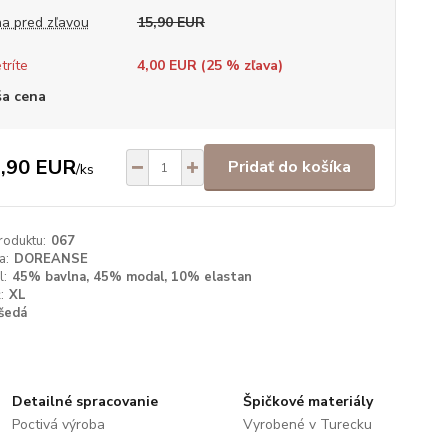
a pred zľavou
15,90 EUR
tríte
4,00 EUR (
25
% zľava)
a cena
,90 EUR
Pridať do košíka
/
ks
roduktu:
067
a:
DOREANSE
l:
45% bavlna, 45% modal, 10% elastan
:
XL
šedá
Detailné spracovanie
Špičkové materiály
Poctivá výroba
Vyrobené v Turecku