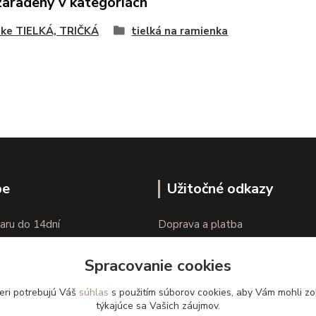
zaradený v kategóriách
ke TIELKÁ, TRIČKÁ
tielká na ramienka
pe
Užitočné odkazy
aru do 14dní
Doprava a platba
nie tovaru
Veľkostné parametre
Spracovanie cookies
Ako nakupovať
eri potrebujú Váš
súhlas
s použitím súborov cookies, aby Vám mohli zo
týkajúce sa Vašich záujmov.