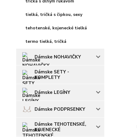
tričká s dlhým rukávom
tielká, tričká s čipkou, sexy
tehotenské, kojenecké tielká
termo tielká, tričká
Dámske NOHAVIČKY
Dámske SETY -
KOMPLETY
Dámske LEGÍNY
Dámske PODPRSENKY
Dámske TEHOTENSKÉ,
KOJENECKÉ