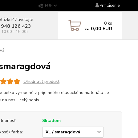
Prihlásenie
EUR
tázku? Zavolajte.
0
ks
 948 126 423
za
0,00 EUR
. 10.00 - 15.00)
vá
smaragdová
Ohodnotiť produkt
 tielko vyrobené z príjemného elastického materiálu. Je
 na nos...
celý popis
tupnosť:
Skladom
kosť / farba: