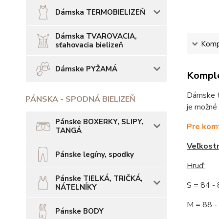
Dámska TERMOBIELIZEŇ
Dámska TVAROVACIA,
Kompl
sťahovacia bielizeň
Dámske PYŽAMÁ
Komple
Dámske ti
PÁNSKA - SPODNÁ BIELIZEŇ
je možné 
Pánske BOXERKY, SLIPY,
Pre komf
TANGÁ
Veľkost
Pánske legíny, spodky
Hruď:
Pánske TIELKÁ, TRIČKÁ,
S = 84 
NÁTELNÍKY
M = 88
Pánske BODY