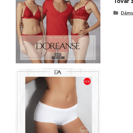
Tovar 
Dáms