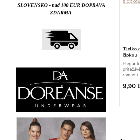
SLOVENSKO - nad 100 EUR DOPRAVA
ZDARMA
Tielko
čipkou
Elegantn
príťažli
romanti..
9,90 