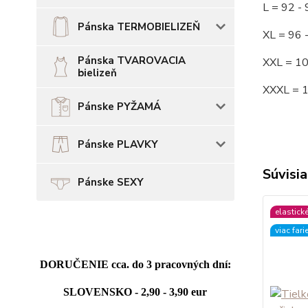
L = 92
Pánska TERMOBIELIZEŇ
XL = 96
Pánska TVAROVACIA
XXL = 1
bielizeň
XXXL = 
Pánske PYŽAMÁ
Pánske PLAVKY
Súvisia
Pánske SEXY
elastick
viac fari
DORUČENIE cca. do 3 pracovných dní:
SLOVENSKO - 2,90 - 3,90 eur