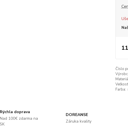
Cen
Uše
Naš
11
Číslo p
Výrobc
Materiá
Veľkosť
Farba:
Rýchla doprava
DOREANSE
Nad 100€ zdarma na
Záruka kvality
SK