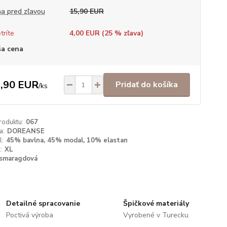
a pred zľavou
15,90 EUR
tríte
4,00 EUR (
25
% zľava)
a cena
,90 EUR
Pridať do košíka
/
ks
roduktu:
067
a:
DOREANSE
l:
45% bavlna, 45% modal, 10% elastan
:
XL
smaragdová
Detailné spracovanie
Špičkové materiály
Poctivá výroba
Vyrobené v Turecku