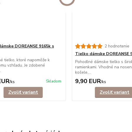
 dámske DOREANSE 9165k s
2 hodnotenie
Tielko dámske DOREANSE 
é tielko, ktoré napomôže k
Pohodlné dámske tielko s širo
vému vzhľadu. Je zdobené
ramienkami. Vhodné na nosen
.
košele,...
EUR
9,90 EUR
Skladom
/
ks
/
ks
Zvoliť variant
Zvoliť variant