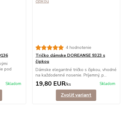
4 hodnotenie
9136
Tričko dámske DOREANSE 9323 s
čipkou
kými
ie pod
Dámske elegantné tričko s čipkou, vhodné
na každodenné nosenie. Príjemný, p...
19,80 EUR
Skladom
Skladom
/
ks
Zvoliť variant