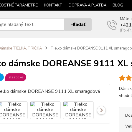
KOSTNÉ PARAMETRE
KONTAKT
DOPRAVA A PLATBA
BLOG
Máte o
Hľadať
+421
(Po.-Pi
Dámske TIELKÁ, TRIČKÁ
Tielko dámske DOREANSE 9111 XL smaragdo
lko dámske DOREANSE 9111 XL 
b
elastické
Dámske
vhodné
Dos
Veľ