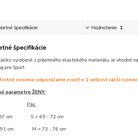
etné špecifikácie
Hodnotenie
1
tné špecifikácie
elko vyrobené z príjemného elastického materiálu. Je vhodné na
aj pre šport.
ortné nosenie odporúčame zvoliť o 1 veľkosť väčší rozmer
né parametre ŽENY:
Pás:
- 87 cm S = 69 - 72 cm
 - 91 cm M = 73 - 76 cm