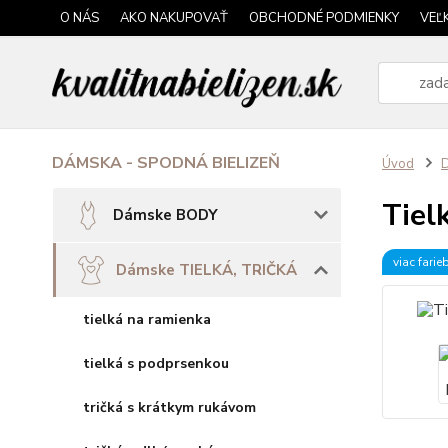
O NÁS
AKO NAKUPOVAŤ
OBCHODNÉ PODMIENKY
VEĽ
DÁMSKA - SPODNÁ BIELIZEŇ
Úvod
Tie
Dámske BODY
viac farie
Dámske TIELKÁ, TRIČKÁ
tielká na ramienka
tielká s podprsenkou
tričká s krátkym rukávom