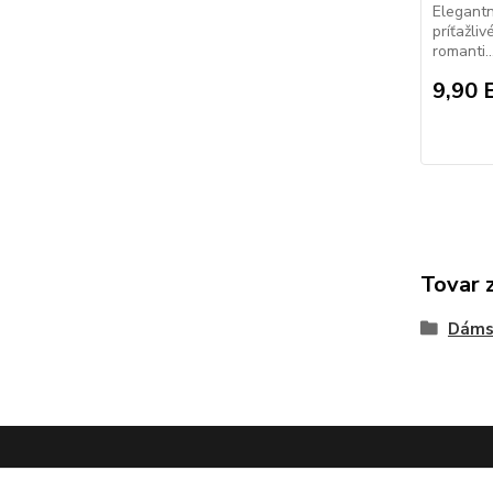
Elegantn
príťažli
romanti..
9,90 
Tovar 
Dáms