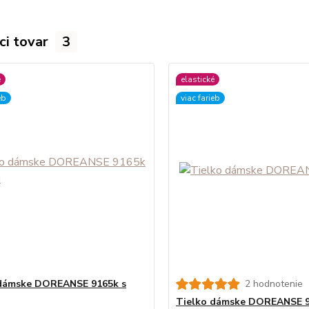
ci tovar
3
é
elastické
eb
viac farieb
 dámske DOREANSE 9165k s
2 hodnotenie
Tielko dámske DOREANSE 