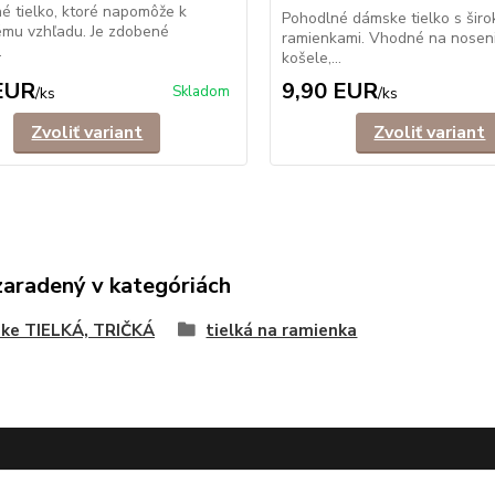
é tielko, ktoré napomôže k
Pohodlné dámske tielko s širo
vému vzhľadu. Je zdobené
ramienkami. Vhodné na nosen
.
košele,...
EUR
9,90 EUR
Skladom
/
ks
/
ks
Zvoliť variant
Zvoliť variant
zaradený v kategóriách
ke TIELKÁ, TRIČKÁ
tielká na ramienka