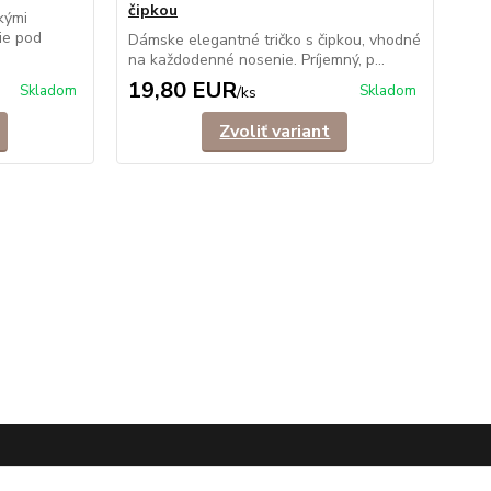
čipkou
kými
ie pod
Dámske elegantné tričko s čipkou, vhodné
na každodenné nosenie. Príjemný, p...
19,80 EUR
Skladom
Skladom
/
ks
Zvoliť variant