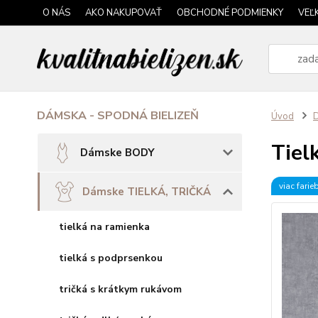
O NÁS
AKO NAKUPOVAŤ
OBCHODNÉ PODMIENKY
VEĽ
DÁMSKA - SPODNÁ BIELIZEŇ
Úvod
Tie
Dámske BODY
viac farie
Dámske TIELKÁ, TRIČKÁ
tielká na ramienka
tielká s podprsenkou
tričká s krátkym rukávom