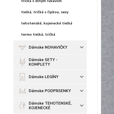
tričká s dlhým rukávom
tielká, tričká s čipkou, sexy
tehotenské, kojenecké tielká
termo tielká, tričká
Dámske NOHAVIČKY
Dámske SETY -
KOMPLETY
Dámske LEGÍNY
Dámske PODPRSENKY
Dámske TEHOTENSKÉ,
KOJENECKÉ