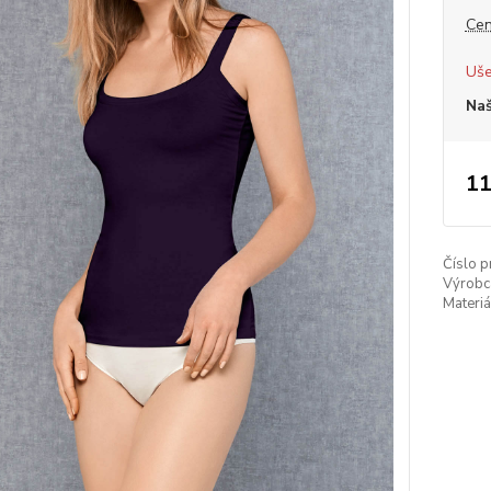
Cen
Uše
Naš
11
Číslo p
Výrobc
Materiá