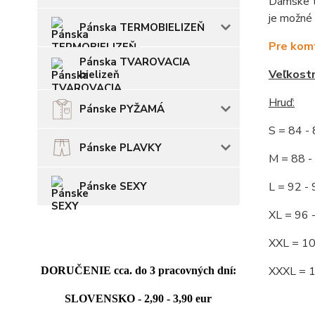
Dámske ti
je možné 
Pánska TERMOBIELIZEŇ
Pre komf
Pánska TVAROVACIA
Veľkost
bielizeň
Hruď:
Pánske PYŽAMÁ
S = 84 
Pánske PLAVKY
M = 88
L = 92
Pánske SEXY
XL = 96
XXL = 1
XXXL = 
DORUČENIE cca. do 3 pracovných dní:
SLOVENSKO - 2,90 - 3,90 eur