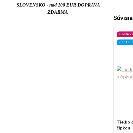
SLOVENSKO - nad 100 EUR DOPRAVA
ZDARMA
Súvisia
elastick
viac fari
Tielko
čipkou