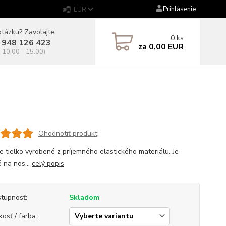
Prihlásenie
EUR
tázku? Zavolajte.
0
ks
 948 126 423
za
0,00 EUR
. 10.00 - 15.00)
Ohodnotiť produkt
 tielko vyrobené z príjemného elastického materiálu. Je
 na nos...
celý popis
tupnosť:
Skladom
kosť / farba: