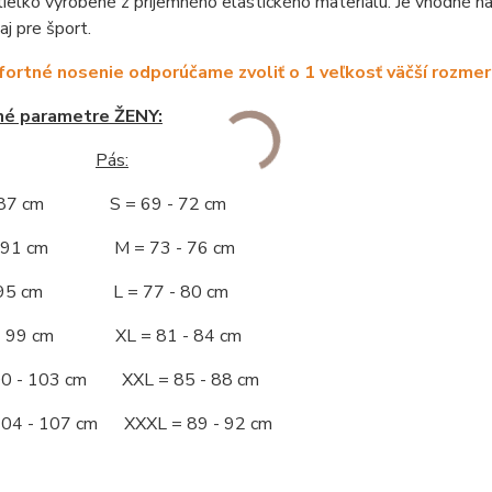
elko vyrobené z príjemného elastického materiálu. Je vhodné na
aj pre šport.
ortné nosenie odporúčame zvoliť o 1 veľkosť väčší rozmer
né parametre ŽENY:
Pás:
- 87 cm S = 69 - 72 cm
 - 91 cm M = 73 - 76 cm
 - 95 cm L = 77 - 80 cm
 - 99 cm XL = 81 - 84 cm
00 - 103 cm XXL = 85 - 88 cm
104 - 107 cm XXXL = 89 - 92 cm