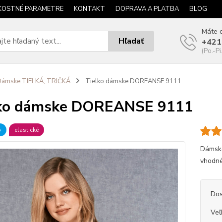
KOSTNÉ PARAMETRE
KONTAKT
DOPRAVA A PLATBA
BLOG
Máte o
Hľadať
+421
(Po.-Pi
Dámske TIELKÁ, TRIČKÁ
Tielko dámske DOREANSE 9111
lko dámske DOREANSE 9111
b
elastické
Dámske
vhodné
Dos
Veľ