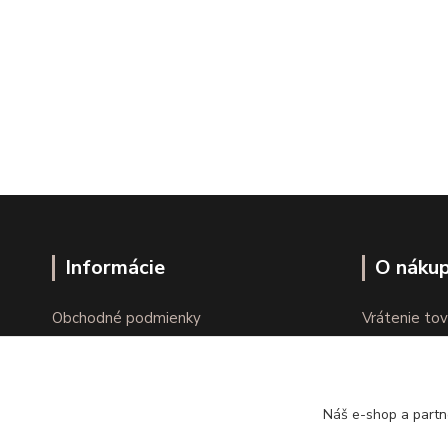
Informácie
O náku
Obchodné podmienky
Vrátenie tov
Ochrana osobných údajov
Online vráte
Kontakty
Reklamácie
Náš e-shop a partn