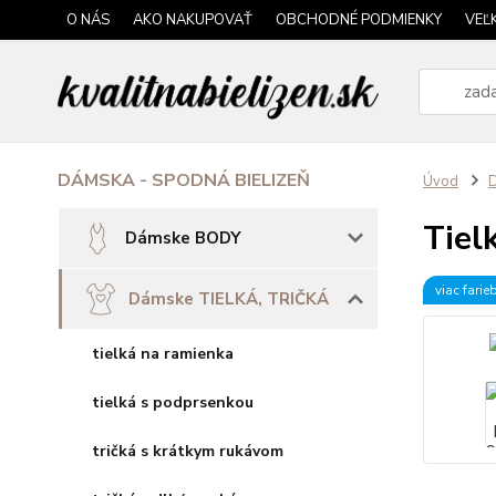
O NÁS
AKO NAKUPOVAŤ
OBCHODNÉ PODMIENKY
VEĽ
DÁMSKA - SPODNÁ BIELIZEŇ
Úvod
Tiel
Dámske BODY
viac farie
Dámske TIELKÁ, TRIČKÁ
tielká na ramienka
tielká s podprsenkou
tričká s krátkym rukávom