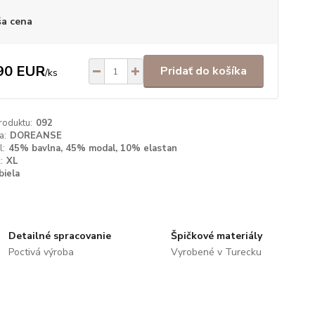
a cena
90 EUR
Pridať do košíka
/
ks
roduktu:
092
a:
DOREANSE
l:
45% bavlna, 45% modal, 10% elastan
:
XL
biela
Detailné spracovanie
Špičkové materiály
Poctivá výroba
Vyrobené v Turecku