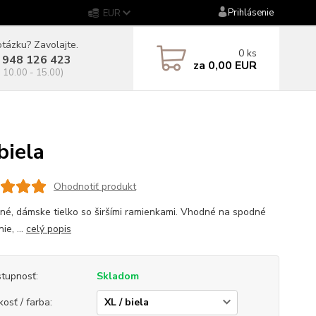
Prihlásenie
EUR
tázku? Zavolajte.
0
ks
 948 126 423
za
0,00 EUR
. 10.00 - 15.00)
iela
Ohodnotiť produkt
né, dámske tielko so širšími ramienkami. Vhodné na spodné
ie, ...
celý popis
tupnosť:
Skladom
kosť / farba: