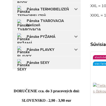
XXL = 1
Pánska TERMOBIELIZEŇ
XXXL = 
Pánska TVAROVACIA
bielizeň
Pánske PYŽAMÁ
Súvisia
Pánske PLAVKY
elastick
Pánske SEXY
viac fari
DORUČENIE cca. do 3 pracovných dní:
SLOVENSKO - 2,90 - 3,90 eur