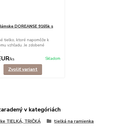
 dámske DOREANSE 9165k s
é tielko, ktoré napomôže k
vému vzhľadu. Je zdobené
.
EUR
Skladom
/
ks
Zvoliť variant
zaradený v kategóriách
ke TIELKÁ, TRIČKÁ
tielká na ramienka