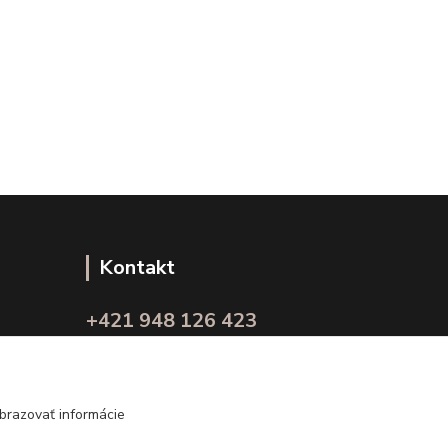
Kontakt
+421 948 126 423
(Po.-Pi. 10.00 - 15.00)
info@kvalitnaBielizen.sk
brazovať informácie