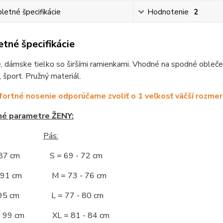
etné špecifikácie
Hodnotenie
2
tné špecifikácie
 dámske tielko so širšími ramienkami. Vhodné na spodné oblečen
, šport. Pružný materiál.
ortné nosenie odporúčame zvoliť o 1 veľkosť väčší rozmer
né parametre ŽENY:
Pás:
- 87 cm S = 69 - 72 cm
 - 91 cm M = 73 - 76 cm
 - 95 cm L = 77 - 80 cm
 - 99 cm XL = 81 - 84 cm