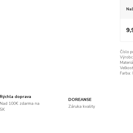
Naš
9,
Číslo p
Výrobc
Materiá
Veľkosť
Farba:
Rýchla doprava
DOREANSE
Nad 100€ zdarma na
Záruka kvality
SK