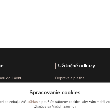
pe
Užitočné odkazy
aru do 14dní
Doprava a platba
nie tovaru
Veľkostné parametre
Spracovanie cookies
Ako nakupovať
eri potrebujú Váš
súhlas
s použitím súborov cookies, aby Vám mohli zo
týkajúce sa Vašich záujmov.