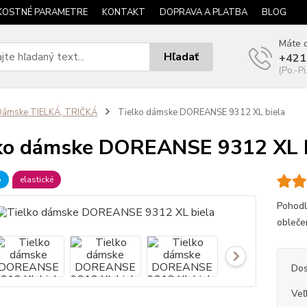
KOSTNÉ PARAMETRE
KONTAKT
DOPRAVA A PLATBA
BLOG
Máte o
Hľadať
+421
(Po.-Pi
Dámske TIELKÁ, TRIČKÁ
Tielko dámske DOREANSE 9312 XL biela
ko dámske DOREANSE 9312 XL b
b
elastické
Pohodl
oblečen
Dos
Veľ