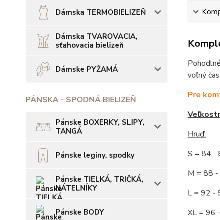
Kompl
Dámska TERMOBIELIZEŇ
Dámska TVAROVACIA,
Komple
sťahovacia bielizeň
Pohodlné,
Dámske PYŽAMÁ
voľný čas
Pre komf
PÁNSKA - SPODNÁ BIELIZEŇ
Veľkost
Pánske BOXERKY, SLIPY,
TANGÁ
Hruď:
S = 84 
Pánske legíny, spodky
M = 88
Pánske TIELKÁ, TRIČKÁ,
NÁTELNÍKY
L = 92
Pánske BODY
XL = 96