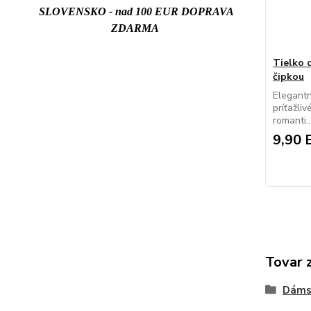
SLOVENSKO - nad 100 EUR DOPRAVA
ZDARMA
Tielko
čipkou
Elegantn
príťažli
romanti..
9,90 
Tovar 
Dáms