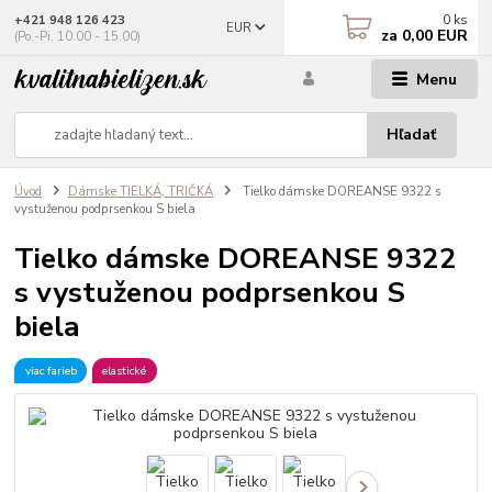
0
ks
+421 948 126 423
EUR
za
0,00 EUR
(Po.-Pi. 10.00 - 15.00)
Menu
Hľadať
Úvod
Dámske TIELKÁ, TRIČKÁ
Tielko dámske DOREANSE 9322 s
vystuženou podprsenkou S biela
Tielko dámske DOREANSE 9322
s vystuženou podprsenkou S
biela
viac farieb
elastické