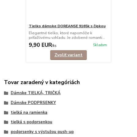
Tielko dámske DOREANSE 9165k s čipkou
Elegantné tielko, ktoré napomôže k
príťažlivému vzhľadu. Je zdobené romanti...
9,90 EUR
Skladom
/
ks
Zvoliť variant
Tovar zaradený v kategóriách
Dámske TIELKÁ, TRIČKÁ
Dámske PODPRSENKY
tielká na ramienka
tielká s podprsenkou
podprsenky s výstužou push-up