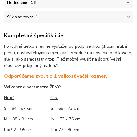
Hodnotenie
18
Súvisiaci tovar
1
Kompletné špecifikácie
Pohodlné tielko s jemne vystuženou podprsenkou (1,5cm hrubá
pena), nastaviteľnými ramienkami. Vhodné na nosenie pod košele,
ale aj ako samostatný top. Tiež možné využiť na šport. Veľmi
elastický, príejemný materiál.
Odporúčame zvoliť o 1 veľkosť väčší rozmer.
Veľkostné parametre ŽENY:
Hruď:
Pás:
S = 84 - 87 cm S = 69 - 72 cm
M = 88 - 91 cm M = 73 - 76 cm
L = 92 - 95 cm L = 77 - 80 cm