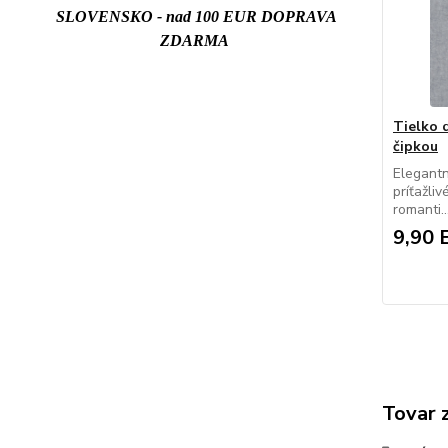
SLOVENSKO - nad 100 EUR DOPRAVA
ZDARMA
Tielko
čipkou
Elegantn
príťažli
romanti..
9,90 
Tovar 