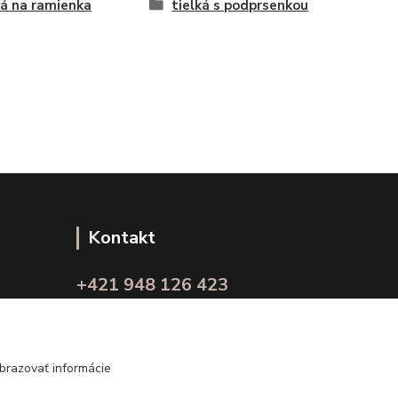
ká na ramienka
tielká s podprsenkou
Kontakt
+421 948 126 423
(Po.-Pi. 10.00 - 15.00)
info@kvalitnaBielizen.sk
brazovať informácie