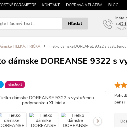
KOSTNÉ PARAMETRE
KONTAKT
DOPRAVA A PLATBA
BLOG
Máte o
Hľadať
+421
(Po.-Pi
Dámske TIELKÁ, TRIČKÁ
Tielko dámske DOREANSE 9322 s vystuženou 
ko dámske DOREANSE 9322 s v
a
b
elastické
Pohodl
pena), 
Dos