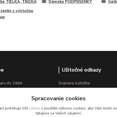
ke TIELKÁ, TRIČKÁ
Dámske PODPRSENKY
tiel
senky s výstužou
-up
pe
Užitočné odkazy
aru do 14dní
Doprava a platba
nie tovaru
Veľkostné parametre
Spracovanie cookies
Ako nakupovať
eri potrebujú Váš
súhlas
s použitím súborov cookies, aby Vám mohli zo
týkajúce sa Vašich záujmov.