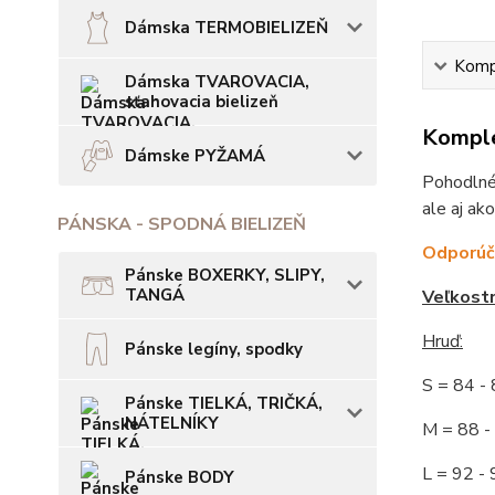
Dámska TERMOBIELIZEŇ
Kompl
Dámska TVAROVACIA,
sťahovacia bielizeň
Komple
Dámske PYŽAMÁ
Pohodlné
ale aj ak
PÁNSKA - SPODNÁ BIELIZEŇ
Odporúča
Pánske BOXERKY, SLIPY,
TANGÁ
Veľkost
Hruď:
Pánske legíny, spodky
S = 84 
Pánske TIELKÁ, TRIČKÁ,
NÁTELNÍKY
M = 88
L = 92
Pánske BODY