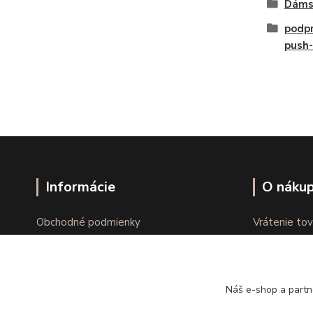
Dáms
podpr
push
Informácie
O náku
Obchodné podmienky
Vrátenie tov
Ochrana osobných údajov
Online vráte
Kontakty
Reklamácie
Náš e-shop a partn