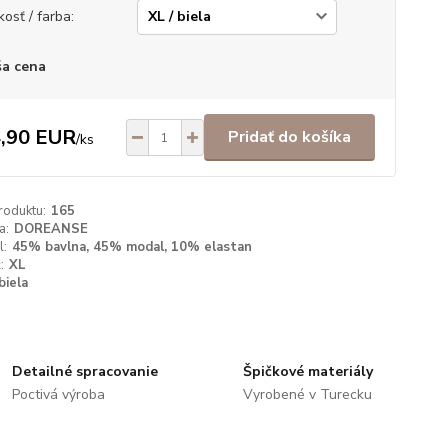
kosť / farba:
a cena
,90 EUR
Pridať do košíka
/
ks
roduktu:
165
a:
DOREANSE
l:
45% bavlna, 45% modal, 10% elastan
:
XL
biela
Detailné spracovanie
Špičkové materiály
Poctivá výroba
Vyrobené v Turecku