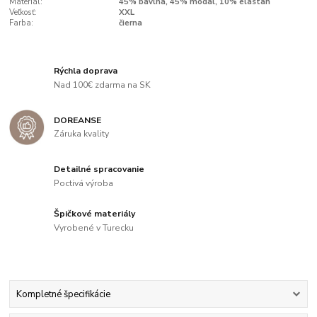
Materiál:
45% bavlna, 45% modal, 10% elastan
Veľkosť:
XXL
Farba:
čierna
Rýchla doprava
Nad 100€ zdarma na SK
DOREANSE
Záruka kvality
Detailné spracovanie
Poctivá výroba
Špičkové materiály
Vyrobené v Turecku
Kompletné špecifikácie