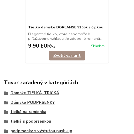
Tielko dámske DOREANSE 9165k s čipkou
Elegantné tielko, ktoré napomôže k
príťažlivému vzhľadu. Je zdobené romanti...
9,90 EUR
Skladom
/
ks
Zvoliť variant
Tovar zaradený v kategóriách
Dámske TIELKÁ, TRIČKÁ
Dámske PODPRSENKY
tielká na ramienka
tielká s podprsenkou
podprsenky s výstužou push-up