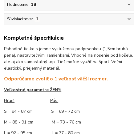
Hodnotenie
18
Súvisiaci tovar
1
Kompletné špecifikácie
Pohodlné tielko s jemne vystuženou podprsenkou (1,5cm hrubá
pena), nastaviteľnými ramienkami. Vhodné na nosenie pod košele,
ale aj ako samostatný top. Tiež možné využiť na šport. Veľmi
elastický, príejemný materiál.
Odporúčame zvoliť o 1 veľkosť väčší rozmer.
Veľkostné parametre ŽENY:
Hruď:
Pás:
S = 84 - 87 cm S = 69 - 72 cm
M = 88 - 91 cm M = 73 - 76 cm
L = 92 - 95 cm L = 77 - 80 cm