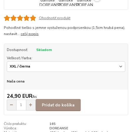
Ohodnotiť produkt
Pohodlné tielko s jemne vystuženou podprsenkou (1,5cm hrubá pena),
nastavit...
celý popis
Dostupnosť:
Skladom
Veľkosť / farba:
Naša cena
24,90 EUR
/
ks
Pridať do košíka
Číslo produktu:
165
Výrobca:
DOREANSE