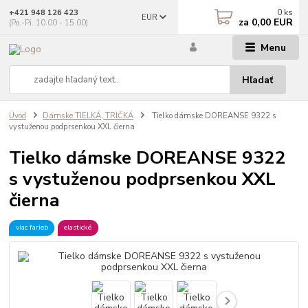
0
ks
+421 948 126 423
EUR
za
0,00 EUR
(Po.-Pi. 10.00 - 15.00)
Menu
Hľadať
Úvod
Dámske TIELKÁ, TRIČKÁ
Tielko dámske DOREANSE 9322 s
vystuženou podprsenkou XXL čierna
Tielko dámske DOREANSE 9322
s vystuženou podprsenkou XXL
čierna
viac farieb
elastické