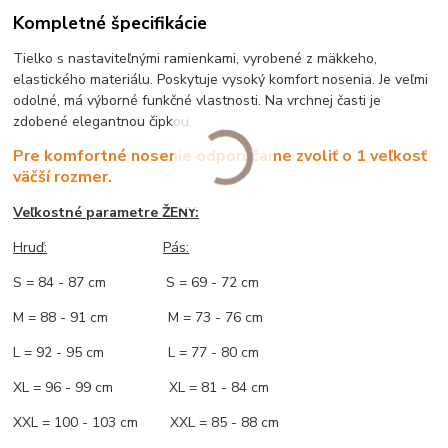
Kompletné špecifikácie
Tielko s nastaviteľnými ramienkami, vyrobené z mäkkeho,
elastického materiálu. Poskytuje vysoký komfort nosenia. Je veľmi
odolné, má výborné funkčné vlastnosti. Na vrchnej časti je
zdobené elegantnou čipkou.
Pre komfortné nosenie odporúčame zvoliť o 1 veľkosť
väčší rozmer.
Veľkostné parametre ŽENY:
Hruď:
Pás:
S = 84 - 87 cm S = 69 - 72 cm
M = 88 - 91 cm M = 73 - 76 cm
L = 92 - 95 cm L = 77 - 80 cm
XL = 96 - 99 cm XL = 81 - 84 cm
XXL = 100 - 103 cm XXL = 85 - 88 cm