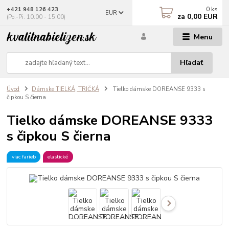
0
ks
+421 948 126 423
EUR
za
0,00 EUR
(Po.-Pi. 10.00 - 15.00)
Menu
Hľadať
Úvod
Dámske TIELKÁ, TRIČKÁ
Tielko dámske DOREANSE 9333 s
čipkou S čierna
Tielko dámske DOREANSE 9333
s čipkou S čierna
viac farieb
elastické