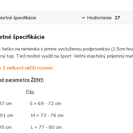
etné špecifikácie
Hodnotenie
27
tné špecifikácie
tielko na ramienka s jemne vystuženou podprsenkou (1,5cm hrub
ý top. Tiež možné využiť na šport. Veľmi elastický, príjemný mat
o 1 veľkosť väčší rozmer.
né parametre ŽENY:
Pás:
- 87 cm S = 69 - 72 cm
 - 91 cm M = 73 - 76 cm
 - 95 cm L = 77 - 80 cm