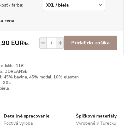
kosť / farba:
a cena
,90 EUR
Pridať do košíka
/
ks
roduktu:
116
a:
DOREANSE
l:
45% bavlna, 45% modal, 10% elastan
:
XXL
biela
Detailné spracovanie
Špičkové materiály
Poctivá výroba
Vyrobené v Turecku