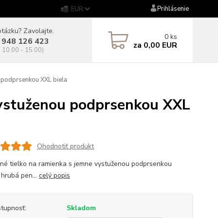
Prihlásenie
EUR
tázku? Zavolajte.
0
ks
 948 126 423
za
0,00 EUR
. 10.00 - 15.00)
podprsenkou XXL biela
ystuženou podprsenkou XXL
Ohodnotiť produkt
né tielko na ramienka s jemne vystuženou podprsenkou
 hrubá pen...
celý popis
tupnosť:
Skladom