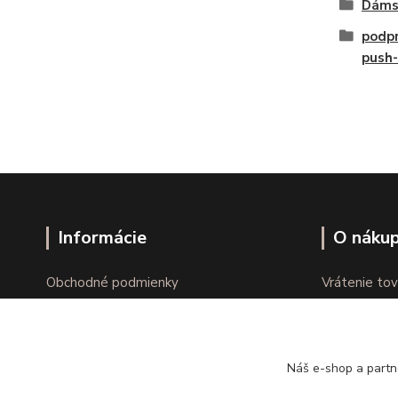
Dáms
podpr
push
Informácie
O náku
Obchodné podmienky
Vrátenie tov
Ochrana osobných údajov
Online vráte
Kontakty
Reklamácie
Náš e-shop a partn