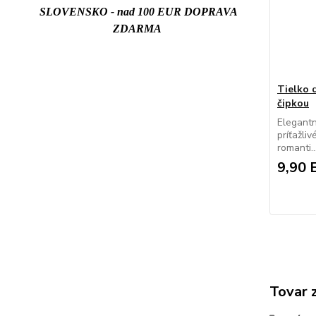
SLOVENSKO - nad 100 EUR DOPRAVA
ZDARMA
Tielko
čipkou
Elegantn
príťažli
romanti..
9,90 
Tovar 