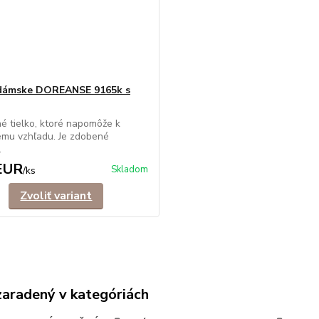
 dámske DOREANSE 9165k s
é tielko, ktoré napomôže k
vému vzhľadu. Je zdobené
.
EUR
Skladom
/
ks
Zvoliť variant
zaradený v kategóriách