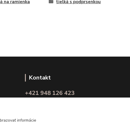
ká na ramienka
tielká s podprsenkou
Kontakt
+421 948 126 423
(Po.-Pi. 10.00 - 15.00)
info@kvalitnaBielizen.sk
brazovať informácie