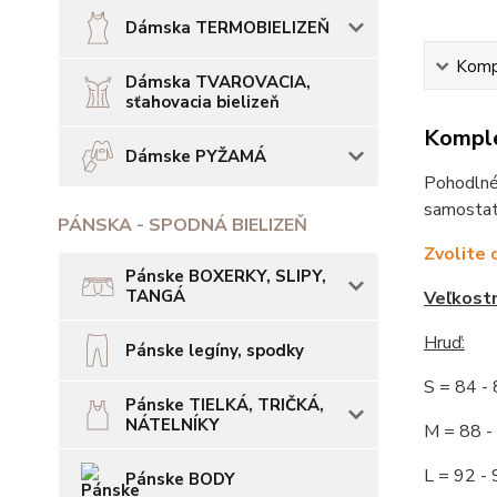
Dámska TERMOBIELIZEŇ
Kompl
Dámska TVAROVACIA,
sťahovacia bielizeň
Komple
Dámske PYŽAMÁ
Pohodlné 
samostatn
PÁNSKA - SPODNÁ BIELIZEŇ
Zvolite 
Pánske BOXERKY, SLIPY,
TANGÁ
Veľkost
Hruď:
Pánske legíny, spodky
S = 84 
Pánske TIELKÁ, TRIČKÁ,
NÁTELNÍKY
M = 88
L = 92
Pánske BODY