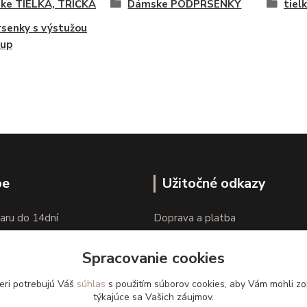
ke TIELKÁ, TRIČKÁ
Dámske PODPRSENKY
tiel
senky s výstužou
-up
pe
Užitočné odkazy
aru do 14dní
Doprava a platba
nie tovaru
Veľkostné parametre
Spracovanie cookies
Ako nakupovať
eri potrebujú Váš
súhlas
s použitím súborov cookies, aby Vám mohli zo
týkajúce sa Vašich záujmov.