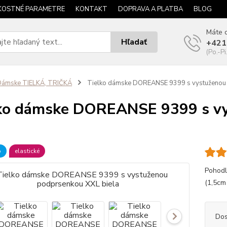
KOSTNÉ PARAMETRE
KONTAKT
DOPRAVA A PLATBA
BLOG
Máte o
Hľadať
+421
(Po.-Pi
Dámske TIELKÁ, TRIČKÁ
Tielko dámske DOREANSE 9399 s vystuženou 
ko dámske DOREANSE 9399 s v
a
b
elastické
Pohodl
(1,5cm
Dos