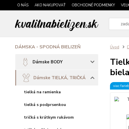
O NÁS
AKO NAKUPOVAŤ
OBCHODNÉ PODMIENKY
VEĽ
DÁMSKA - SPODNÁ BIELIZEŇ
Úvod
Tiel
Dámske BODY
biel
Dámske TIELKÁ, TRIČKÁ
viac farie
tielká na ramienka
tielká s podprsenkou
tričká s krátkym rukávom