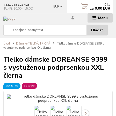
0
ks
+421 948 126 423
EUR
za
0,00 EUR
(Po.-Pi. 10.00 - 15.00)
Menu
Hľadať
Úvod
Dámske TIELKÁ, TRIČKÁ
Tielko dámske DOREANSE 9399 s
vystuženou podprsenkou XXL čierna
Tielko dámske DOREANSE 9399
s vystuženou podprsenkou XXL
čierna
viac farieb
elastické