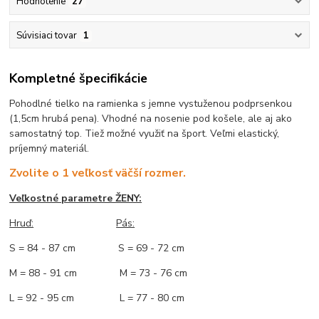
Hodnotenie
27
Súvisiaci tovar
1
Kompletné špecifikácie
Pohodlné tielko na ramienka s jemne vystuženou podprsenkou
(1,5cm hrubá pena). Vhodné na nosenie pod košele, ale aj ako
samostatný top. Tiež možné využiť na šport. Veľmi elastický,
príjemný materiál.
Zvolite o 1 veľkosť väčší rozmer.
Veľkostné parametre ŽENY:
Hruď:
Pás:
S = 84 - 87 cm S = 69 - 72 cm
M = 88 - 91 cm M = 73 - 76 cm
L = 92 - 95 cm L = 77 - 80 cm