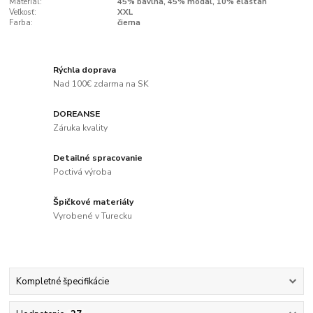
Materiál:
45% bavlna, 45% modal, 10% elastan
Veľkosť:
XXL
Farba:
čierna
Rýchla doprava
Nad 100€ zdarma na SK
DOREANSE
Záruka kvality
Detailné spracovanie
Poctivá výroba
Špičkové materiály
Vyrobené v Turecku
Kompletné špecifikácie