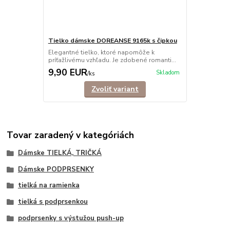
Tielko dámske DOREANSE 9165k s čipkou
Elegantné tielko, ktoré napomôže k
príťažlivému vzhľadu. Je zdobené romanti...
9,90 EUR
Skladom
/
ks
Zvoliť variant
Tovar zaradený v kategóriách
Dámske TIELKÁ, TRIČKÁ
Dámske PODPRSENKY
tielká na ramienka
tielká s podprsenkou
podprsenky s výstužou push-up