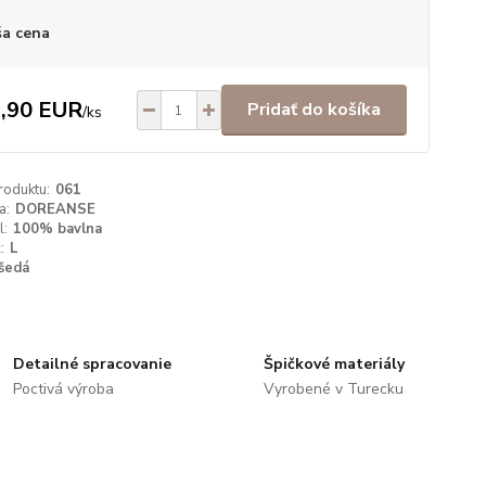
a cena
,90 EUR
Pridať do košíka
/
ks
roduktu:
061
a:
DOREANSE
l:
100% bavlna
:
L
šedá
Detailné spracovanie
Špičkové materiály
Poctivá výroba
Vyrobené v Turecku