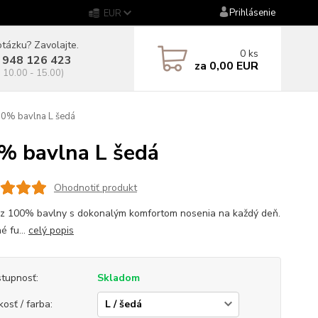
Prihlásenie
EUR
tázku? Zavolajte.
0
ks
 948 126 423
za
0,00 EUR
. 10.00 - 15.00)
0% bavlna L šedá
 bavlna L šedá
Ohodnotiť produkt
 z 100% bavlny s dokonalým komfortom nosenia na každý deň.
é fu...
celý popis
tupnosť:
Skladom
kosť / farba: