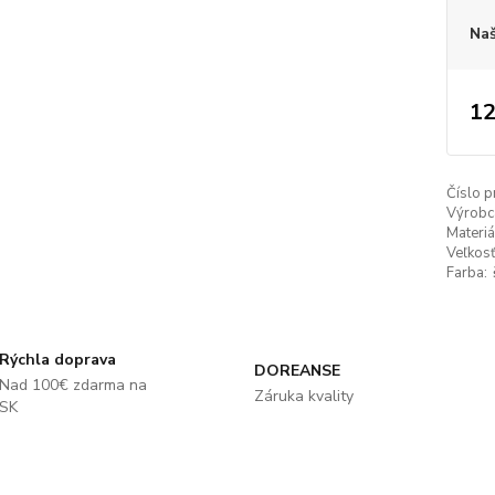
Naš
12
Číslo p
Výrobc
Materiá
Veľkosť
Farba:
Rýchla doprava
DOREANSE
Nad 100€ zdarma na
Záruka kvality
SK