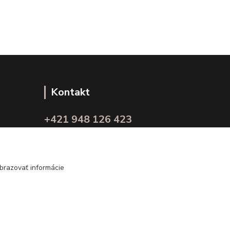
Kontakt
+421 948 126 423
(Po.-Pi. 10.00 - 15.00)
info@kvalitnaBielizen.sk
brazovať informácie