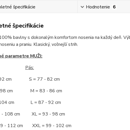
etné špecifikácie
Hodnotenie
6
tné špecifikácie
100% bavlny s dokonalým komfortom nosenia na každý deň. Výbor
seniu a praniu. Klasický, voľnejší strih.
né parametre MUŽI:
Pás:
- 92 cm S = 77 - 82 cm
 - 98 cm M = 83 - 86 cm
- 104 cm L = 87 - 92 cm
5 - 108 cm XL = 93 - 98 cm
09 - 112 cm XXL = 99 - 102 cm