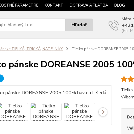
KOSTNÉ PARAMETRE
KONTAKT
DOPRAVA A PLATBA
BLOG
Máte o
Hľadať
+421
(Po.-Pi
ánske TIELKÁ, TRIČKÁ, NÁTELNÍKY
Tielko pánske DOREANSE 2005 10
ko pánske DOREANSE 2005 100%
b
Tielko
Výborn
Dos
Veľ