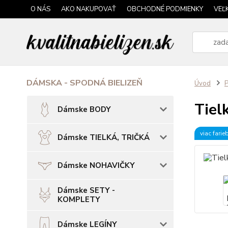
O NÁS
AKO NAKUPOVAŤ
OBCHODNÉ PODMIENKY
VEĽ
DÁMSKA - SPODNÁ BIELIZEŇ
Úvod
P
Tiel
Dámske BODY
viac farie
Dámske TIELKÁ, TRIČKÁ
Dámske NOHAVIČKY
Dámske SETY -
KOMPLETY
Dámske LEGÍNY