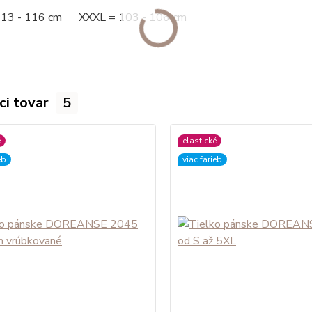
113 - 116 cm XXXL = 103 - 106 cm
ci tovar
5
é
elastické
eb
viac farieb