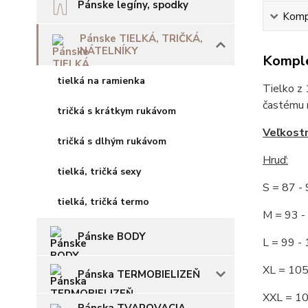
Pánske legíny, spodky
Kompl
Pánske TIELKÁ, TRIČKÁ,
NÁTELNÍKY
Komple
tielká na ramienka
Tielko z 
častému no
tričká s krátkym rukávom
Veľkost
tričká s dlhým rukávom
Hruď
:
tielká, tričká sexy
S = 87 
tielká, tričká termo
M = 93
Pánske BODY
L = 99 
XL = 10
Pánska TERMOBIELIZEŇ
XXL = 1