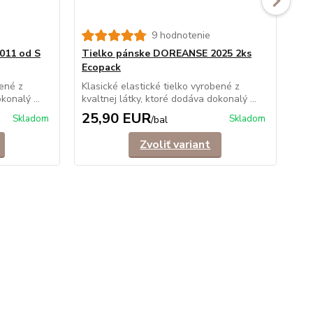
9 hodnotenie
011 od S
Tielko pánske DOREANSE 2025 2ks
Ti
Ecopack
Ela
vyr
bené z
Klasické elastické tielko vyrobené z
konalý ...
kvaltnej látky, ktoré dodáva dokonalý ...
25,90 EUR
1
Skladom
Skladom
/
bal
Zvoliť variant