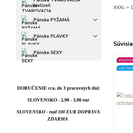
Pánska TVAROVACIA
bielizeň
XXXL = 
Pánske PYŽAMÁ
Pánske PLAVKY
Súvisia
Pánske SEXY
elastick
viac fari
DORUČENIE cca. do 3 pracovných dní:
SLOVENSKO - 2,90 - 3,90 eur
SLOVENSKO - nad 100 EUR DOPRAVA
ZDARMA