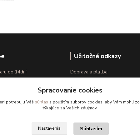
pe
Užitočné odkazy
aru do 14dní
Doprava a platba
nie tovaru
Veľkostné parametre
Spracovanie cookies
Ako nakupovať
eri potrebujú Váš
súhlas
s použitím súborov cookies, aby Vám mohli zo
týkajúce sa Vašich záujmov.
Súhlasím
Nastavenia