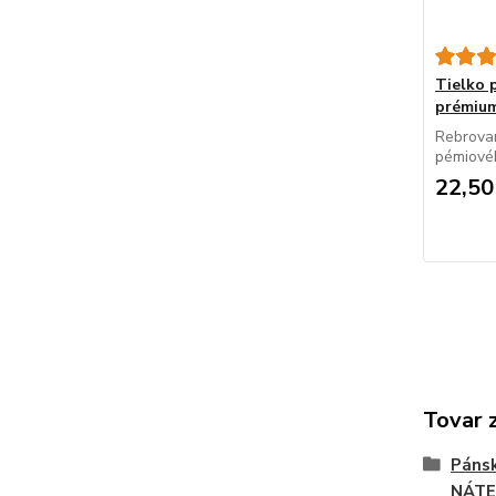
Tielko
prémiu
Rebrovan
pémiovéh
22,50
Tovar 
Pánsk
NÁTE