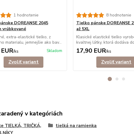
1 hodnotenie
8 hodnotenie
 pánske DOREANSE 2045
Tielko pánske DOREANSE 2
m vrúbkované
až 5XL
é, extra-elastické tielko, z
Klasické elastické tielko vyro
o materialu, jemnejšie ako bav...
kvaltnej látky, ktorá dodáva do
 EUR
17,90 EUR
Skladom
/
ks
/
ks
Zvoliť variant
Zvoliť variant
zaradený v kategóriách
e TIELKÁ, TRIČKÁ,
tielká na ramienka
LNÍKY