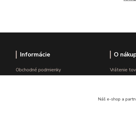
Informácie
O náku
Obchodné podmienky
Vrátenie tov
Ochrana osobných údajov
Online vráte
Kontakty
Reklamácie
Náš e-shop a partn