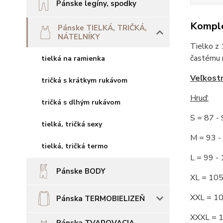
Pánske legíny, spodky
Komple
Pánske TIELKÁ, TRIČKÁ,
NÁTELNÍKY
Tielko z 
častému no
tielká na ramienka
Veľkost
tričká s krátkym rukávom
Hruď
:
tričká s dlhým rukávom
S = 87 
tielká, tričká sexy
M = 93
tielká, tričká termo
L = 99 
Pánske BODY
XL = 10
XXL = 1
Pánska TERMOBIELIZEŇ
XXXL = 