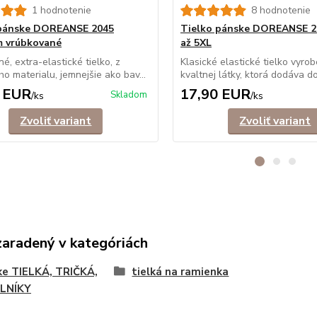
1 hodnotenie
8 hodnotenie
 pánske DOREANSE 2045
Tielko pánske DOREANSE 2
m vrúbkované
až 5XL
é, extra-elastické tielko, z
Klasické elastické tielko vyro
o materialu, jemnejšie ako bav...
kvaltnej látky, ktorá dodáva do
 EUR
17,90 EUR
Skladom
/
ks
/
ks
Zvoliť variant
Zvoliť variant
zaradený v kategóriách
e TIELKÁ, TRIČKÁ,
tielká na ramienka
LNÍKY