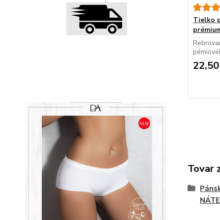
Tielko
prémiu
Rebrovan
pémiovéh
22,50
Tovar 
Pánsk
NÁTE