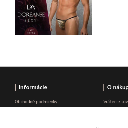
Informácie
O náku
Obchodné podmienky
Vrátenie tov
Ochrana osobných údajov
Online vráte
Kontakty
Reklamácie