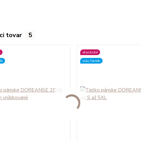
ci tovar
5
é
elastické
eb
viac farieb