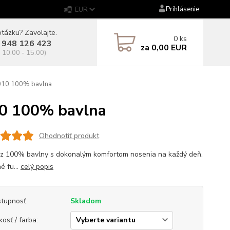
Prihlásenie
EUR
tázku? Zavolajte.
0
ks
 948 126 423
za
0,00 EUR
. 10.00 - 15.00)
010 100% bavlna
0 100% bavlna
Ohodnotiť produkt
 z 100% bavlny s dokonalým komfortom nosenia na každý deň.
é fu...
celý popis
tupnosť:
Skladom
kosť / farba: