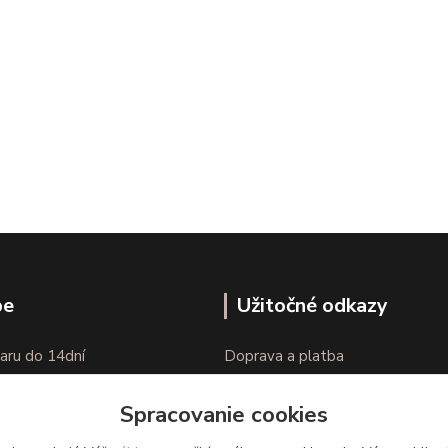
pe
Užitočné odkazy
aru do 14dní
Doprava a platba
nie tovaru
Veľkostné parametre
Spracovanie cookies
Ako nakupovať