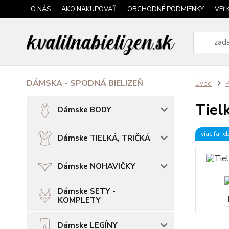
O NÁS
AKO NAKUPOVAŤ
OBCHODNÉ PODMIENKY
VEĽ
DÁMSKA - SPODNÁ BIELIZEŇ
Úvod
P
Tiel
Dámske BODY
viac farie
Dámske TIELKÁ, TRIČKÁ
Dámske NOHAVIČKY
Dámske SETY -
KOMPLETY
Dámske LEGÍNY