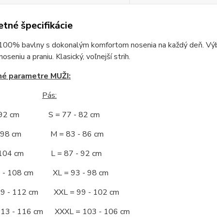
tné špecifikácie
100% bavlny s dokonalým komfortom nosenia na každý deň. Výbor
seniu a praniu. Klasický, voľnejší strih.
né parametre MUŽI:
Pás:
- 92 cm S = 77 - 82 cm
 - 98 cm M = 83 - 86 cm
- 104 cm L = 87 - 92 cm
5 - 108 cm XL = 93 - 98 cm
09 - 112 cm XXL = 99 - 102 cm
113 - 116 cm XXXL = 103 - 106 cm