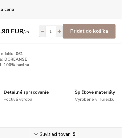
a cena
,90 EUR
Pridať do košíka
/
ks
roduktu:
061
a:
DOREANSE
l:
100% bavlna
Detailné spracovanie
Špičkové materiály
Poctivá výroba
Vyrobené v Turecku
Súvisiaci tovar
5