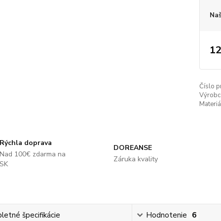
Naš
12
Číslo p
Výrobc
Materiá
Rýchla doprava
DOREANSE
Nad 100€ zdarma na
Záruka kvality
SK
etné špecifikácie
Hodnotenie
6