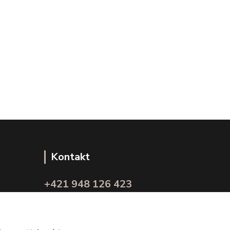
Kontakt
+421 948 126 423
(Po.-Pi. 10.00 - 15.00)
info@kvalitnaBielizen.sk