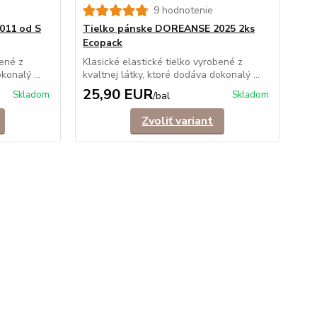
9 hodnotenie
011 od S
Tielko pánske DOREANSE 2025 2ks
Ti
Ecopack
Ela
vyr
bené z
Klasické elastické tielko vyrobené z
konalý ...
kvaltnej látky, ktoré dodáva dokonalý ...
25,90 EUR
1
Skladom
Skladom
/
bal
Zvoliť variant