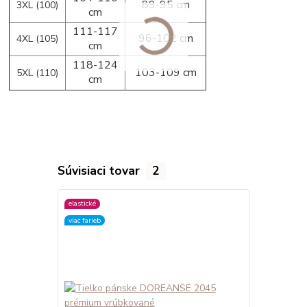
89-95 cm
3XL (100)
cm
111-117
96-102 cm
4XL (105)
cm
118-124
103-109 cm
5XL (110)
cm
Súvisiaci tovar
2
elastické
elastické
viac farieb
viac farieb