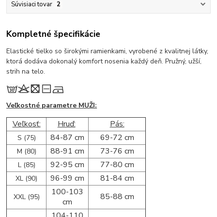
Súvisiaci tovar
2
Kompletné špecifikácie
Elastické tielko so širokými ramienkami, vyrobené z kvalitnej látky,
ktorá dodáva dokonalý komfort nosenia každý deň. Pružný, užší,
strih na telo.
Veľkostné parametre MUŽI:
Veľkosť:
Hruď:
Pás:
84-87 cm
69-72 cm
S (75)
88-91 cm
73-76 cm
M (80)
92-95 cm
77-80 cm
L (85)
96-99 cm
81-84 cm
XL (90)
100-103
85-88 cm
XXL (95)
cm
104-110