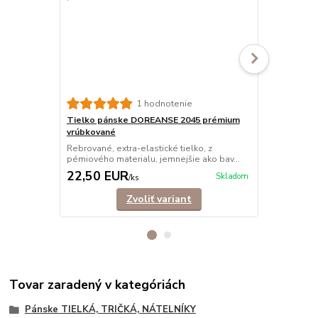
1 hodnotenie
Tielko pánske DOREANSE 2045 prémium
Tielko páns
vrúbkované
Klasické elas
látky, ktorá 
Rebrované, extra-elastické tielko, z
pémiového materialu, jemnejšie ako bav...
22,50 EUR
17,90 E
Skladom
/
ks
Zvoliť variant
Tovar zaradený v kategóriách
Pánske TIELKÁ, TRIČKÁ, NÁTELNÍKY