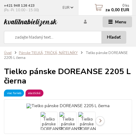
0
ks
+421 948 126 423
EUR
za
0,00 EUR
(Po.-Pi. 10.00 - 15.00)
Menu
Hľadať
Úvod
Pánske TIELKÁ, TRIČKÁ, NÁTELNÍKY
Tielko pánske DOREANSE
2205 L čierna
Tielko pánske DOREANSE 2205 L
čierna
viac farieb
elastické