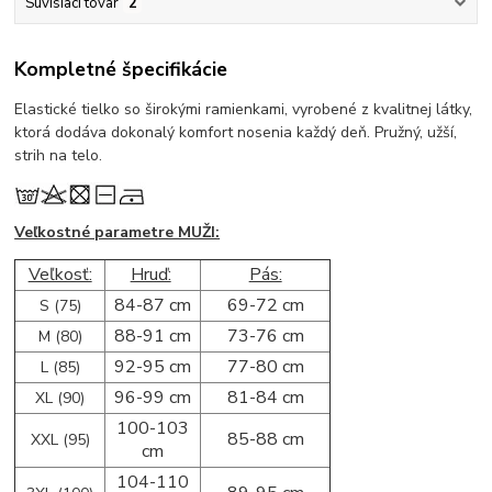
Súvisiaci tovar
2
Kompletné špecifikácie
Elastické tielko so širokými ramienkami, vyrobené z kvalitnej látky,
ktorá dodáva dokonalý komfort nosenia každý deň. Pružný, užší,
strih na telo.
Veľkostné parametre MUŽI:
Veľkosť:
Hruď:
Pás:
84-87 cm
69-72 cm
S (75)
88-91 cm
73-76 cm
M (80)
92-95 cm
77-80 cm
L (85)
96-99 cm
81-84 cm
XL (90)
100-103
85-88 cm
XXL (95)
cm
104-110