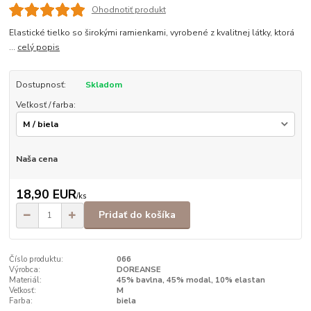
Ohodnotiť produkt
Elastické tielko so širokými ramienkami, vyrobené z kvalitnej látky, ktorá
...
celý popis
Dostupnosť:
Skladom
Veľkosť / farba:
Naša cena
18,90 EUR
/
ks
Pridať do košíka
Číslo produktu:
066
Výrobca:
DOREANSE
Materiál:
45% bavlna, 45% modal, 10% elastan
Veľkosť:
M
Farba:
biela