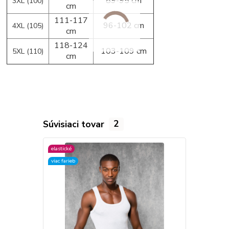
89-95 cm
3XL (100)
cm
111-117
96-102 cm
4XL (105)
cm
118-124
103-109 cm
5XL (110)
cm
Súvisiaci tovar
2
elastické
elastické
viac farieb
viac farieb