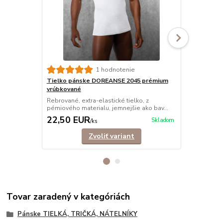
1 hodnotenie
Tielko pánske DOREANSE 2045 prémium
Tielko páns
vrúbkované
Klasické elas
látky, ktorá 
Rebrované, extra-elastické tielko, z
pémiového materialu, jemnejšie ako bav...
22,50 EUR
17,90 E
Skladom
/
ks
Zvoliť variant
Tovar zaradený v kategóriách
Pánske TIELKÁ, TRIČKÁ, NÁTELNÍKY