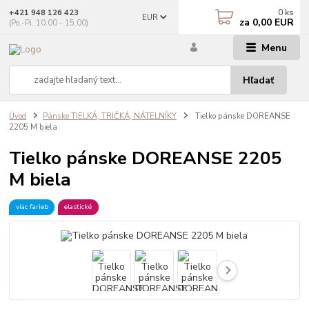
0
ks
+421 948 126 423
EUR
za
0,00 EUR
(Po.-Pi. 10.00 - 15.00)
Menu
Hľadať
Úvod
Pánske TIELKÁ, TRIČKÁ, NÁTELNÍKY
Tielko pánske DOREANSE
2205 M biela
Tielko pánske DOREANSE 2205
M biela
viac farieb
elastické